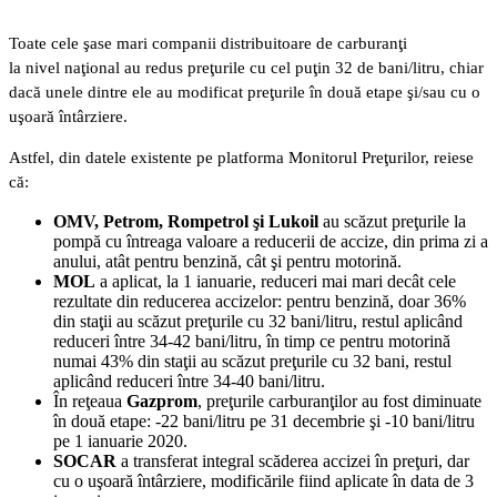
Toate cele şase mari companii distribuitoare de carburanţi
la nivel naţional au redus preţurile cu cel puţin 32 de bani/litru, chiar
dacă unele dintre ele au modificat preţurile în două etape şi/sau cu o
uşoară întârziere.
Astfel, din datele existente pe platforma Monitorul Preţurilor, reiese
că:
OMV, Petrom, Rompetrol şi Lukoil
au scăzut preţurile la
pompă cu întreaga valoare a reducerii de accize, din prima zi a
anului, atât pentru benzină, cât şi pentru motorină.
MOL
a aplicat, la 1 ianuarie, reduceri mai mari decât cele
rezultate din reducerea accizelor: pentru benzină, doar 36%
din staţii au scăzut preţurile cu 32 bani/litru, restul aplicând
reduceri între 34-42 bani/litru, în timp ce pentru motorină
numai 43% din staţii au scăzut preţurile cu 32 bani, restul
aplicând reduceri între 34-40 bani/litru.
În reţeaua
Gazprom
, preţurile carburanţilor au fost diminuate
în două etape: -22 bani/litru pe 31 decembrie şi -10 bani/litru
pe 1 ianuarie 2020.
SOCAR
a transferat integral scăderea accizei în preţuri, dar
cu o uşoară întârziere, modificările fiind aplicate în data de 3