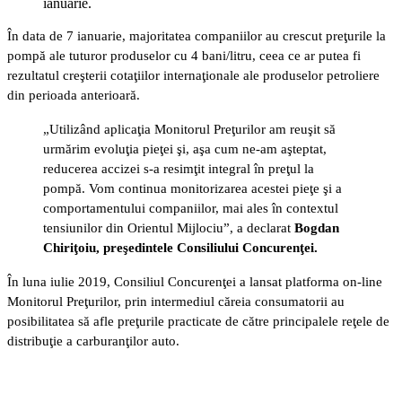
ianuarie.
În data de 7 ianuarie, majoritatea companiilor au crescut preţurile la
pompă ale tuturor produselor cu 4 bani/litru, ceea ce ar putea fi
rezultatul creşterii cotaţiilor internaţionale ale produselor petroliere
din perioada anterioară.
„Utilizând aplicaţia Monitorul Preţurilor am reuşit să
urmărim evoluţia pieţei şi, aşa cum ne-am aşteptat,
reducerea accizei s-a resimţit integral în preţul la
pompă. Vom continua monitorizarea acestei pieţe şi a
comportamentului companiilor, mai ales în contextul
tensiunilor din Orientul Mijlociu”, a declarat
Bogdan
Chiriţoiu, preşedintele Consiliului Concurenţei.
În luna iulie 2019, Consiliul Concurenţei a lansat platforma on-line
Monitorul Preţurilor, prin intermediul căreia consumatorii au
posibilitatea să afle preţurile practicate de către principalele reţele de
distribuţie a carburanţilor auto.