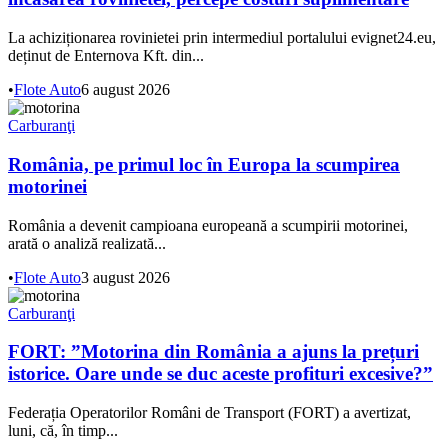
La achiziționarea rovinietei prin intermediul portalului evignet24.eu,
deținut de Enternova Kft. din...
•
Flote Auto
6 august 2026
Carburanţi
România, pe primul loc în Europa la scumpirea
motorinei
România a devenit campioana europeană a scumpirii motorinei,
arată o analiză realizată...
•
Flote Auto
3 august 2026
Carburanţi
FORT: ”Motorina din România a ajuns la prețuri
istorice. Oare unde se duc aceste profituri excesive?”
Federația Operatorilor Români de Transport (FORT) a avertizat,
luni, că, în timp...