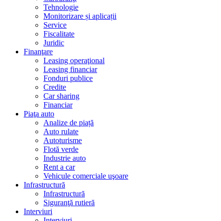
Tehnologie
Monitorizare și aplicații
Service
Fiscalitate
Juridic
Finanţare
Leasing operaţional
Leasing financiar
Fonduri publice
Credite
Car sharing
Financiar
Piaţa auto
Analize de piață
Auto rulate
Autoturisme
Flotă verde
Industrie auto
Rent a car
Vehicule comerciale uşoare
Infrastructură
Infrastructură
Siguranţă rutieră
Interviuri
Interviuri