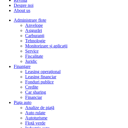
Revista
Despre noi
About us
Administrare flote
Anvelope
Asigurări
Carburanţi
Tehnologie
Monitorizare și aplicații
Service
Fiscalitate
Juridic
Finanţare
Leasing operaţional
Leasing financiar
Fonduri publice
Credite
Car sharing
Financiar
Piaţa auto
Analize de piață
Auto rulate
Autoturisme
Flotă verde