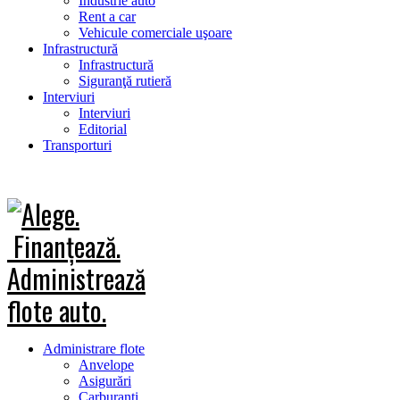
Industrie auto
Rent a car
Vehicule comerciale uşoare
Infrastructură
Infrastructură
Siguranţă rutieră
Interviuri
Interviuri
Editorial
Transporturi
Administrare flote
Anvelope
Asigurări
Carburanţi