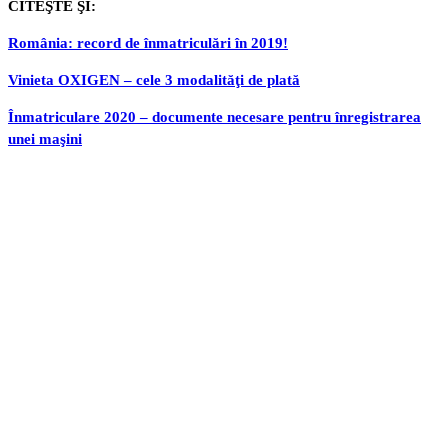
CITEŞTE ŞI:
România: record de înmatriculări în 2019!
Vinieta OXIGEN – cele 3 modalităţi de plată
Înmatriculare 2020 – documente necesare pentru înregistrarea
unei maşini