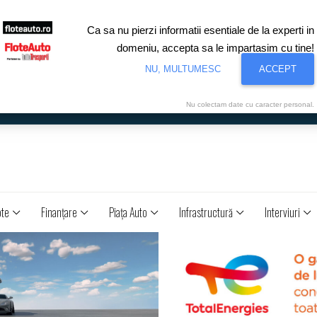
Ca sa nu pierzi informatii esentiale de la experti in
domeniu, accepta sa le impartasim cu tine!
NU, MULTUMESC
ACCEPT
Nu colectam date cu caracter personal.
ote
Finanţare
Piaţa Auto
Infrastructură
Interviuri