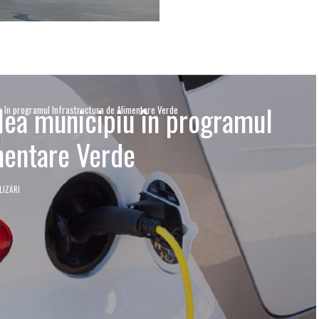
lea municipiu în programul
u în programul Infrastructura de Alimentare Verde
mentare Verde
LIZĂRI