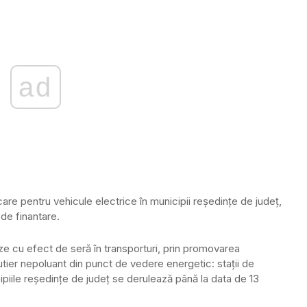
ad
rcare pentru vehicule electrice în municipii reşedinţe de judeţ,
de finantare.
ze cu efect de seră în transporturi, prin promovarea
rutier nepoluant din punct de vedere energetic: staţii de
ipiile reşedinţe de judeţ se derulează până la data de 13