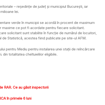
-teritoriale – reşedinţe de judeţ şi municipiul Bucureşti, iar
milioane lei.
imentare verde în municipii se acordă în procent de maximum
lor maxime ce pot fi acordate pentru fiecare solicitant.
e solicitant sunt stabilite în funcţie de numărul de locuitori,
l de Statistică, acestea fiind publicate pe site-ul AFM.
ui pentru Mediu pentru instalarea unei staţii de reîncărcare
in totalitatea cheltuielilor eligibile.
e RAR. Ce au găsit inspectorii
RCA în primele 6 luni