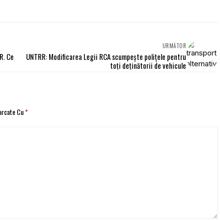
URMĂTOR
R. Ce
UNTRR: Modificarea Legii RCA scumpeşte poliţele pentru
toţi deţinătorii de vehicule
Marcate Cu
*