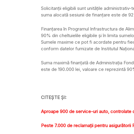
Solicitanţii eligibili sunt unităţile administrativ
suma alocată sesiunii de finanţare este de 92 
Finanţarea în Programul Infrastructura de Al
90% din cheltuielile eligibile şi în limita sume
Sumele maxime ce pot fi acordate pentru fiecar
conform datelor furnizate de Institutul Naţiona
Suma maximă finanţată de Administraţia Fondul
este de 190.000 lei, valoare ce reprezintă 90% d
CITEŞTE ŞI:
Aproape 900 de service-uri auto, controlate d
Peste 7.000 de reclamaţii pentru asigurătorii 