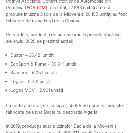
Potrivit Asociaţiei Constructorilor de Automobile din
România (
ACAROM
), din total, 27.883 unităţi au fost
produse în uzina Dacia de la Mioveni şi 20.155 unităţi au fost
fabricate de uzina Ford de la Craiova.
Pe modele, producţia de autoturisme în primele două luni
ale anului 2020 se prezintă astfel:
Duster – 36.421 unităţi
EcoSport & Puma – 39.941 unităţi
Sandero – 6.057 unităţi
Logan – 5.701 unităţi
Logan MCV – 2.961 unităţi
La toate acestea, se adauga şi 4.055 de caroserii vopsite
fabricate de uzina Dacia cu destinatia Algeria.
În 2019, producţia auto a uzinelor Dacia de la Mioveni şi
Ford de la Craiova a urcat la 490.412 unităţi, în creştere cu