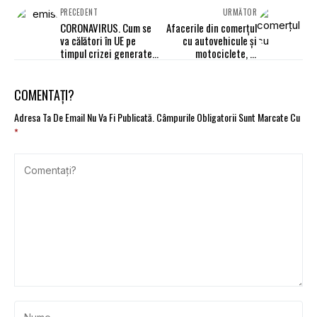
PRECEDENT
URMĂTOR
CORONAVIRUS. Cum se
Afacerile din comerţul
va călători în UE pe
cu autovehicule şi
timpul crizei generate
motociclete, în
de virusul COVID-19
creştere cu 3,8%
COMENTAȚI?
Adresa Ta De Email Nu Va Fi Publicată.
Câmpurile Obligatorii Sunt Marcate Cu
*