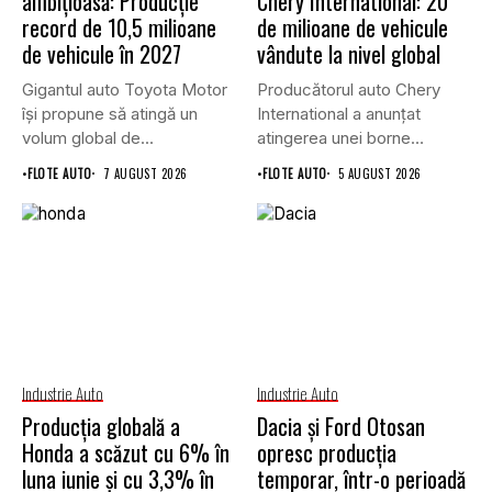
ambițioasă: Producție
Chery International: 20
record de 10,5 milioane
de milioane de vehicule
de vehicule în 2027
vândute la nivel global
Gigantul auto Toyota Motor
Producătorul auto Chery
își propune să atingă un
International a anunțat
volum global de...
atingerea unei borne
istorice în industria...
•
FLOTE AUTO
7 AUGUST 2026
•
FLOTE AUTO
5 AUGUST 2026
Industrie Auto
Industrie Auto
Producția globală a
Dacia și Ford Otosan
Honda a scăzut cu 6% în
opresc producția
luna iunie și cu 3,3% în
temporar, într-o perioadă