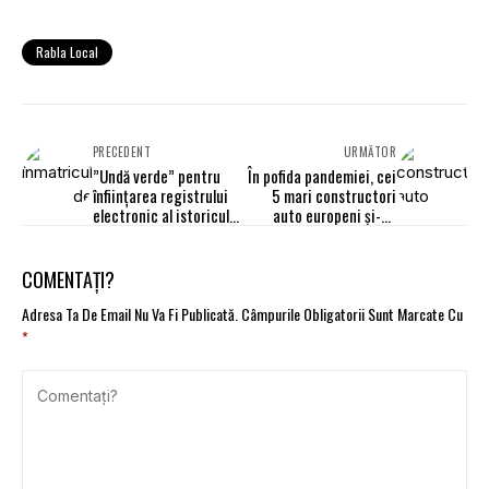
Rabla Local
PRECEDENT
URMĂTOR
”Undă verde” pentru
În pofida pandemiei, cei
înfiinţarea registrului
5 mari constructori
electronic al istoricului
auto europeni și-au
vehiculelor rutiere
dublat profiturile. Cât
au câștigat directorii
generali
COMENTAȚI?
Adresa Ta De Email Nu Va Fi Publicată.
Câmpurile Obligatorii Sunt Marcate Cu
*