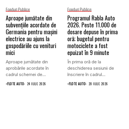
Fonduri Publice
Fonduri Publice
Aproape jumătate din
Programul Rabla Auto
subvențiile acordate de
2026. Peste 11.000 de
Germania pentru mașini
dosare depuse în prima
electrice au ajuns la
oră; bugetul pentru
gospodăriile cu venituri
motociclete a fost
mici
epuizat în 9 minute
Aproape jumătate din
În prima oră de la
aprobările acordate în
deschiderea sesiunii de
cadrul schemei de
înscriere în cadrul
subvenționare a
Programului...
•
FLOTE AUTO
24 IULIE 2026
•
FLOTE AUTO
20 IULIE 2026
vehiculelor...