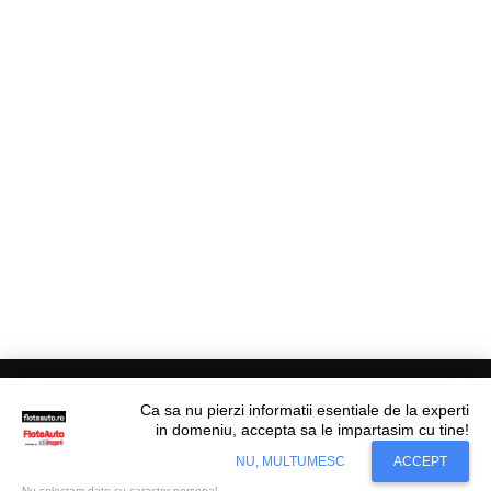
Ca sa nu pierzi informatii esentiale de la experti
in domeniu, accepta sa le impartasim cu tine!
Situl nostru utilizeaza cookies. Ce inseamna
© Flote Auto. Toate drepturile rezervate.
Accept
NU, MULTUMESC
ACCEPT
cookie?
Aflati mai mult...
Editorial
Asigurări
Fiscalitate
Juridic
Financiar
Analize De Piață
Transporturi
Nu colectam date cu caracter personal.