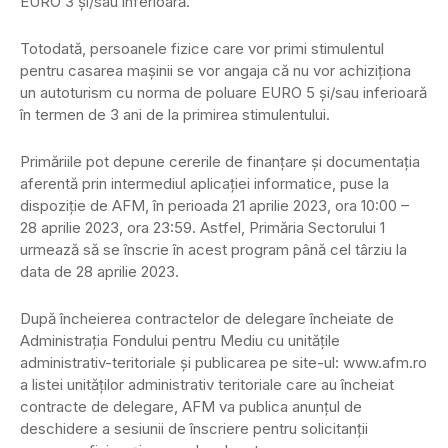
EURO 3 şi/sau inferioară.
Totodată, persoanele fizice care vor primi stimulentul
pentru casarea maşinii se vor angaja că nu vor achiziţiona
un autoturism cu norma de poluare EURO 5 şi/sau inferioară
în termen de 3 ani de la primirea stimulentului.
Primăriile pot depune cererile de finanţare şi documentaţia
aferentă prin intermediul aplicaţiei informatice, puse la
dispoziţie de AFM, în perioada 21 aprilie 2023, ora 10:00 –
28 aprilie 2023, ora 23:59. Astfel, Primăria Sectorului 1
urmează să se înscrie în acest program până cel târziu la
data de 28 aprilie 2023.
După încheierea contractelor de delegare încheiate de
Administraţia Fondului pentru Mediu cu unităţile
administrativ-teritoriale şi publicarea pe site-ul: www.afm.ro
a listei unităţilor administrativ teritoriale care au încheiat
contracte de delegare, AFM va publica anunţul de
deschidere a sesiunii de înscriere pentru solicitanţii