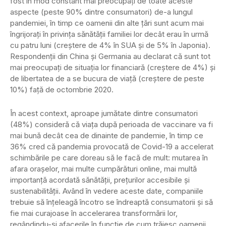
fost în mod constant mai preocupați de toate aceste
aspecte (peste 90% dintre consumatori) de-a lungul
pandemiei, în timp ce oamenii din alte țări sunt acum mai
îngrijorați în privința sănătății familiei lor decât erau în urmă
cu patru luni (creștere de 4% în SUA și de 5% în Japonia).
Respondenții din China și Germania au declarat că sunt tot
mai preocupați de situația lor financiară (creștere de 4%) și
de libertatea de a se bucura de viață (creștere de peste
10%) față de octombrie 2020.
În acest context, aproape jumătate dintre consumatori
(48%) consideră că viața după perioada de vaccinare va fi
mai bună decât cea de dinainte de pandemie, în timp ce
36% cred că pandemia provocată de Covid-19 a accelerat
schimbările pe care doreau să le facă de mult: mutarea în
afara orașelor, mai multe cumpărături online, mai multă
importanță acordată sănătății, prețurilor accesibile și
sustenabilității. Având în vedere aceste date, companiile
trebuie să înțeleagă încotro se îndreaptă consumatorii și să
fie mai curajoase în accelerarea transformării lor,
regândindu-și afacerile în funcție de cum trăiesc oamenii,