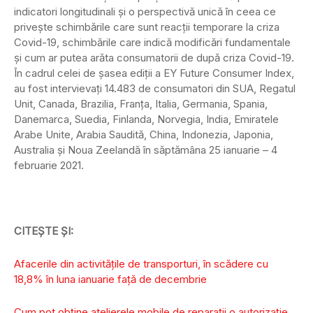
indicatori longitudinali și o perspectivă unică în ceea ce
privește schimbările care sunt reacții temporare la criza
Covid-19, schimbările care indică modificări fundamentale
și cum ar putea arăta consumatorii de după criza Covid-19.
În cadrul celei de șasea ediții a EY Future Consumer Index,
au fost intervievați 14.483 de consumatori din SUA, Regatul
Unit, Canada, Brazilia, Franța, Italia, Germania, Spania,
Danemarca, Suedia, Finlanda, Norvegia, India, Emiratele
Arabe Unite, Arabia Saudită, China, Indonezia, Japonia,
Australia și Noua Zeelandă în săptămâna 25 ianuarie – 4
februarie 2021.
CITEȘTE ȘI:
Afacerile din activitățile de transporturi, în scădere cu
18,8% în luna ianuarie față de decembrie
Cum pot obține atelierele mobile de reparații o autorizație