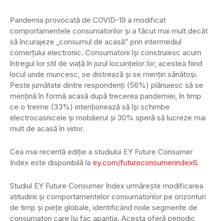
Pandemia provocată de COVID-19 a modificat
comportamentele consumatorilor și a făcut mai mult decât
să încurajeze „consumul de acasă” prin intermediul
comerțului electronic. Consumatorii își construiesc acum
întregul lor stil de viață în jurul locuințelor lor, acestea fiind
locul unde muncesc, se distrează și se mențin sănătoși.
Peste jumătate dintre respondenți (56%) plănuiesc să se
mențină în formă acasă după trecerea pandemiei, în timp
ce o treime (33%) intenționează să își schimbe
electrocasnicele și mobilierul și 30% speră să lucreze mai
mult de acasă în viitor.
Cea mai recentă ediție a studiului EY Future Consumer
Index este disponibilă la
ey.com/futureconsumerindex6
.
Studiul EY Future Consumer Index urmărește modificarea
atitudinii și comportamentelor consumatorilor pe orizonturi
de timp și piețe globale, identificând noile segmente de
consumatori care își fac apariția. Acesta oferă periodic