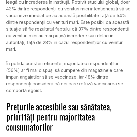
leagă cu încrederea în instituții. Potrivit studiului global, doar
43% dintre respondenții cu venituri mici intenționează să se
vaccineze imediat ce au această posibilitate față de 54%
dintre respondenții cu venituri mari. Este posibil ca această
situație să fie rezultatul faptului că 37% dintre respondenții
cu venituri mici au mai puțină încredere sau deloc în
autorități, față de 28% în cazul respondenților cu venituri
mari.
În pofida acestei reticențe, majoritatea respondenților
(56%) ar fi mai dispuși să cumpere din magazinele care
impun angajaților să se vaccineze, iar 48% dintre
respondenți consideră că cei care refuză vaccinarea se
comportă egoist.
Prețurile accesibile sau sănătatea,
priorități pentru majoritatea
consumatorilor