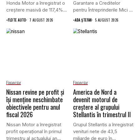
Honda Motor a înregistrat o
Garantare a Creditelor
creștere masivă de 117,4%...
pentru Întreprinderile Mici și
Mijlocii (FNGCIMM)...
•
FLOTE AUTO
7 AUGUST 2026
•
ADA ȘTEFAN
5 AUGUST 2026
Financiar
Financiar
Nissan revine pe profit și
America de Nord a
își menține neschimbate
devenit motorul de
obiectivele pentru anul
creștere al grupului
fiscal 2026
Stellantis în trimestrul II
Nissan Motor a înregistrat
Grupul Stellantis a înregistrat
profit operațional în primul
venituri nete de 43,5
trimestru al actualului an...
miliarde de euro în...