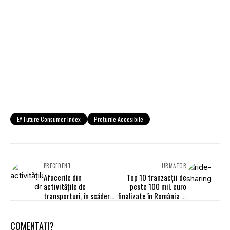
EY Future Consumer Index
Prețurile Accesibile
PRECEDENT
URMĂTOR
Afacerile din
Top 10 tranzacții de
activitățile de
peste 100 mil. euro
transporturi, în scădere
finalizate în România în
cu 18,8% în luna
2020
ianuarie față de
decembrie
COMENTAȚI?