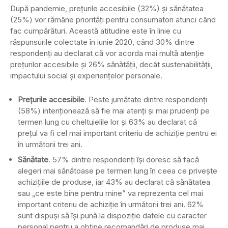
După pandemie, prețurile accesibile (32%) și sănătatea
(25%) vor rămâne priorități pentru consumatori atunci când
fac cumpărături. Această atitudine este în linie cu
răspunsurile colectate în iunie 2020, când 30% dintre
respondenți au declarat că vor acorda mai multă atenție
prețurilor accesibile și 26% sănătății, decât sustenabilității,
impactului social și experiențelor personale.
Prețurile accesibile
. Peste jumătate dintre respondenți
(58%) intenționează să fie mai atenți și mai prudenți pe
termen lung cu cheltuielile lor și 63% au declarat că
prețul va fi cel mai important criteriu de achiziție pentru ei
în următorii trei ani.
Sănătate
. 57% dintre respondenți își doresc să facă
alegeri mai sănătoase pe termen lung în ceea ce privește
achizițiile de produse, iar 43% au declarat că sănătatea
sau „ce este bine pentru mine” va reprezenta cel mai
important criteriu de achiziție în următorii trei ani. 62%
sunt dispuși să își pună la dispoziție datele cu caracter
personal pentru a obține recomandări de produse mai