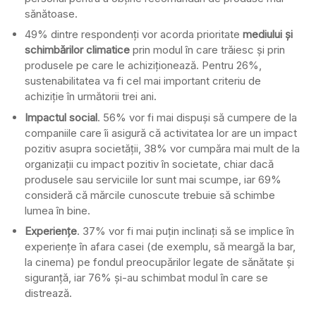
sănătoase.
49% dintre respondenți vor acorda prioritate
mediului și
schimbărilor climatice
prin modul în care trăiesc și prin
produsele pe care le achiziționează. Pentru 26%,
sustenabilitatea va fi cel mai important criteriu de
achiziție în următorii trei ani.
Impactul social
. 56% vor fi mai dispuși să cumpere de la
companiile care îi asigură că activitatea lor are un impact
pozitiv asupra societății, 38% vor cumpăra mai mult de la
organizații cu impact pozitiv în societate, chiar dacă
produsele sau serviciile lor sunt mai scumpe, iar 69%
consideră că mărcile cunoscute trebuie să schimbe
lumea în bine.
Experiențe
. 37% vor fi mai puțin inclinați să se implice în
experiențe în afara casei (de exemplu, să meargă la bar,
la cinema) pe fondul preocupărilor legate de sănătate și
siguranță, iar 76% și-au schimbat modul în care se
distrează.