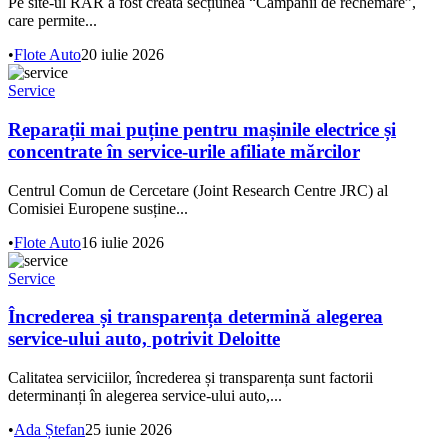
Pe site-ul RAR a fost creată secțiunea “Campanii de rechemare”,
care permite...
•
Flote Auto
20 iulie 2026
Service
Reparații mai puține pentru mașinile electrice și
concentrate în service-urile afiliate mărcilor
Centrul Comun de Cercetare (Joint Research Centre JRC) al
Comisiei Europene susține...
•
Flote Auto
16 iulie 2026
Service
Încrederea și transparența determină alegerea
service-ului auto, potrivit Deloitte
Calitatea serviciilor, încrederea și transparența sunt factorii
determinanți în alegerea service-ului auto,...
•
Ada Ștefan
25 iunie 2026