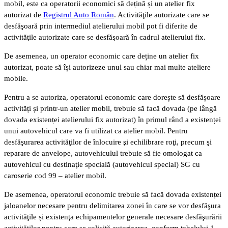
mobil, este ca operatorii economici să dețină și un atelier fix
autorizat de
Registrul Auto Român
. Activităţile autorizate care se
desfăşoară prin intermediul atelierului mobil pot fi diferite de
activităţile autorizate care se desfăşoară în cadrul atelierului fix.
De asemenea, un operator economic care deține un atelier fix
autorizat, poate să își autorizeze unul sau chiar mai multe ateliere
mobile.
Pentru a se autoriza, operatorul economic care dorește să desfășoare
activități și printr-un atelier mobil, trebuie să facă dovada (pe lângă
dovada existenței atelierului fix autorizat) în primul rând a existenței
unui autovehicul care va fi utilizat ca atelier mobil. Pentru
desfăşurarea activităţilor de înlocuire şi echilibrare roţi, precum şi
reparare de anvelope, autovehiculul trebuie să fie omologat ca
autovehicul cu destinaţie specială (autovehicul special) SG cu
caroserie cod 99 – atelier mobil.
De asemenea, operatorul economic trebuie să facă dovada existenței
jaloanelor necesare pentru delimitarea zonei în care se vor desfăşura
activităţile și existenţa echipamentelor generale necesare desfăşurării
activităţilor pentru care se solicită autorizarea, conform tabelului 1