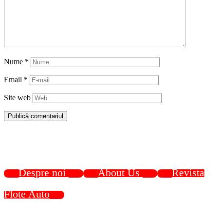
Nume
*
Email
*
Site web
Despre noi
About Us
Revista
Flote Auto