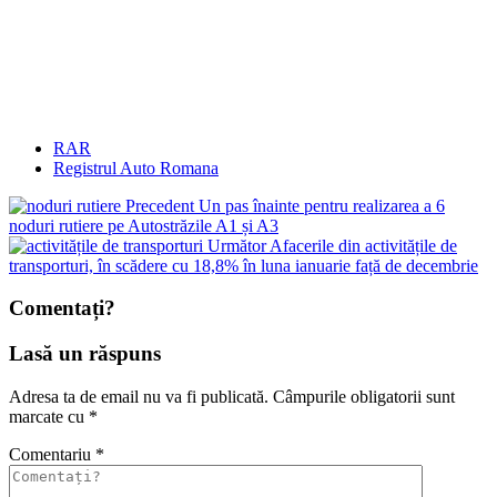
RAR
Registrul Auto Romana
Precedent
Un pas înainte pentru realizarea a 6
noduri rutiere pe Autostrăzile A1 și A3
Următor
Afacerile din activitățile de
transporturi, în scădere cu 18,8% în luna ianuarie față de decembrie
Comentați?
Lasă un răspuns
Adresa ta de email nu va fi publicată.
Câmpurile obligatorii sunt
marcate cu
*
Comentariu
*