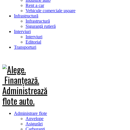
Industrie auto
Rent a car
Vehicule comerciale uşoare
Infrastructură
Infrastructură
Siguranţă rutieră
Interviuri
Interviuri
Editorial
Transporturi
Administrare flote
Anvelope
Asigurări
Carburanţi