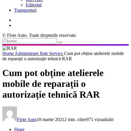
Editorial
Transporturi
© Flote Auto. Toate drepturile rezervate.
Home
Administrare flote
Service
Cum pot obține atelierele mobile
de reparații o autorizație tehnică RAR
Cum pot obține atelierele
mobile de reparații o
autorizație tehnică RAR
Flote Auto
18 martie 2021
2 min. citire
971 vizualizări
Share