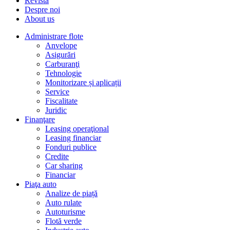
Revista
Despre noi
About us
Administrare flote
Anvelope
Asigurări
Carburanţi
Tehnologie
Monitorizare și aplicații
Service
Fiscalitate
Juridic
Finanţare
Leasing operaţional
Leasing financiar
Fonduri publice
Credite
Car sharing
Financiar
Piaţa auto
Analize de piață
Auto rulate
Autoturisme
Flotă verde