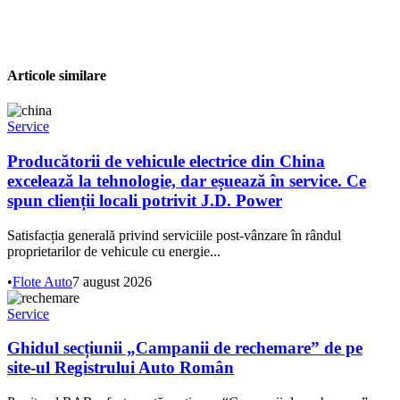
Articole similare
Service
Producătorii de vehicule electrice din China
excelează la tehnologie, dar eșuează în service. Ce
spun clienții locali potrivit J.D. Power
Satisfacția generală privind serviciile post-vânzare în rândul
proprietarilor de vehicule cu energie...
•
Flote Auto
7 august 2026
Service
Ghidul secțiunii „Campanii de rechemare” de pe
site-ul Registrului Auto Român