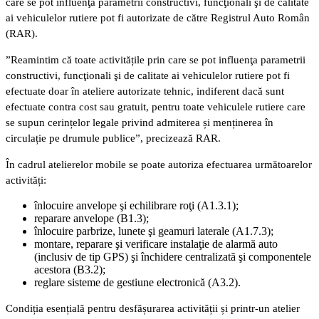
care se pot influenţa parametrii constructivi, funcţionali şi de calitate
ai vehiculelor rutiere pot fi autorizate de către Registrul Auto Român
(RAR).
”Reamintim că toate activitățile prin care se pot influenţa parametrii
constructivi, funcţionali şi de calitate ai vehiculelor rutiere pot fi
efectuate doar în ateliere autorizate tehnic, indiferent dacă sunt
efectuate contra cost sau gratuit, pentru toate vehiculele rutiere care
se supun cerințelor legale privind admiterea și menținerea în
circulație pe drumule publice”, precizează RAR.
În cadrul atelierelor mobile se poate autoriza efectuarea următoarelor
activități:
înlocuire anvelope şi echilibrare roţi (A1.3.1);
reparare anvelope (B1.3);
înlocuire parbrize, lunete şi geamuri laterale (A1.7.3);
montare, reparare şi verificare instalaţie de alarmă auto
(inclusiv de tip GPS) şi închidere centralizată şi componentele
acestora (B3.2);
reglare sisteme de gestiune electronică (A3.2).
Condiția esențială pentru desfășurarea activității și printr-un atelier