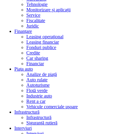
Tehnologie
Monitorizare și aplicații
Service
Fiscalitate
Juridic
Finanţare
Leasing operaţional
Leasing financiar
Fonduri publice
Credite
Car sharing
Financiar
Piaţa auto
Analize de piață
Auto rulate
Autoturisme
Flotă verde
Industrie auto
Rent a car
Vehicule comerciale uşoare
Infrastructură
Infrastructură
Siguranţă rutieră
Interviuri
Interviuri