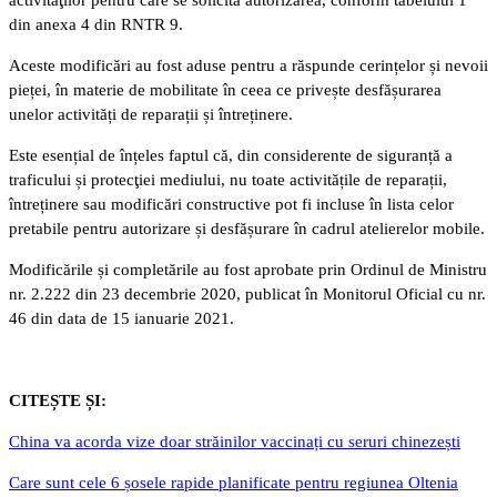
din anexa 4 din RNTR 9.
Aceste modificări au fost aduse pentru a răspunde cerințelor și nevoii
pieței, în materie de mobilitate în ceea ce privește desfășurarea
unelor activități de reparații și întreținere.
Este esențial de înțeles faptul că, din considerente de siguranță a
traficului și protecţiei mediului, nu toate activitățile de reparații,
întreținere sau modificări constructive pot fi incluse în lista celor
pretabile pentru autorizare și desfășurare în cadrul atelierelor mobile.
Modificările și completările au fost aprobate prin Ordinul de Ministru
nr. 2.222 din 23 decembrie 2020, publicat în Monitorul Oficial cu nr.
46 din data de 15 ianuarie 2021.
CITEȘTE ȘI:
China va acorda vize doar străinilor vaccinați cu seruri chinezești
Care sunt cele 6 șosele rapide planificate pentru regiunea Oltenia