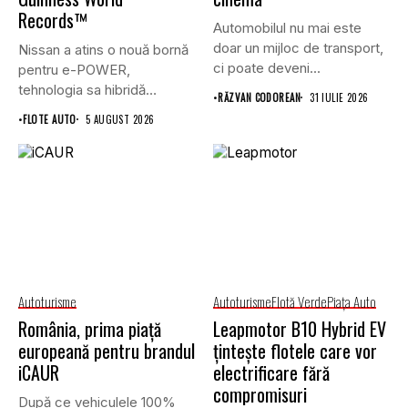
Records™
Automobilul nu mai este
doar un mijloc de transport,
Nissan a atins o nouă bornă
ci poate deveni...
pentru e-POWER,
tehnologia sa hibridă
•
RĂZVAN CODOREAN
31 IULIE 2026
unică,...
•
FLOTE AUTO
5 AUGUST 2026
Autoturisme
Autoturisme
Flotă Verde
Piaţa Auto
România, prima piață
Leapmotor B10 Hybrid EV
europeană pentru brandul
țintește flotele care vor
iCAUR
electrificare fără
compromisuri
După ce vehiculele 100%