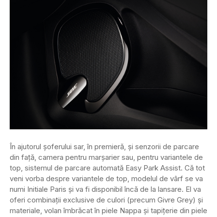
În ajutorul șoferului sar, în premieră, și senzorii de parcare
din față, camera pentru marșarier sau, pentru variantele de
top, sistemul de parcare automată Easy Park Assist. Că tot
veni vorba despre variantele de top, modelul de vârf se va
numi Initiale Paris și va fi disponibil încă de la lansare. El va
oferi combinații exclusive de culori (precum Givre Grey) și
materiale, volan îmbrăcat în piele Nappa și tapițerie din piele