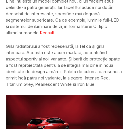
Bine, nu este un model complet nou, ci un facelift adus
celei de-a patra generații. Iar faceliftul aduce noi dotări,
deosebit de interesante, specifice mai degrabă
segmentelor superioare. Ca de exemplu, luminile full-LED
și sistemul de iluminare de zi, în forma literei C, tipic
ultimelor modele
Renault
.
Grila radiatorului a fost redesenată, la fel ca și grila
inferioară. Aceasta este acum mai lată, accentuând
aspectul sportiv al noii variante. Și bară de protecție spate
a fost reproiectată pentru a se integra mai bine în noua
identitate de design a mărcii. Paleta de culori a caroseriei a
primit încă patru noi variante, la alegere: Intense Red,
Titanium Grey, Pearlescent White și Iron Blue.