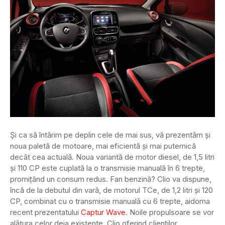
Și ca să întărim pe deplin cele de mai sus, vă prezentăm și
noua paletă de motoare, mai eficientă și mai puternică
decât cea actuală. Noua variantă de motor diesel, de 1,5 litri
și 110 CP este cuplată la o transmisie manuală în 6 trepte,
promițând un consum redus. Fan benzină? Clio va dispune,
încă de la debutul din vară, de motorul TCe, de 1,2 litri și 120
CP, combinat cu o transmisie manuală cu 6 trepte, aidoma
recent prezentatului
Captur Wave
. Noile propulsoare se vor
alătura celor deja existente, Clio oferind clienților