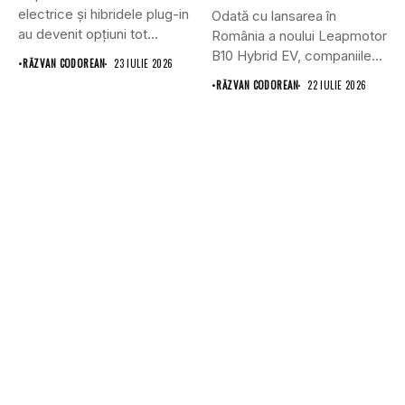
electrice și hibridele plug-in
Odată cu lansarea în
au devenit opțiuni tot...
România a noului Leapmotor
B10 Hybrid EV, companiile...
•
RĂZVAN CODOREAN
23 IULIE 2026
•
RĂZVAN CODOREAN
22 IULIE 2026