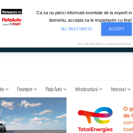
Ca sa nu pierzi informatii esentiale de la experti in
domeniu, accepta sa le impartasim cu tine!
NU, MULTUMESC
ACCEPT
Nu colectam date cu caracter personal.
ote
Finanţare
Piaţa Auto
Infrastructură
Interviuri