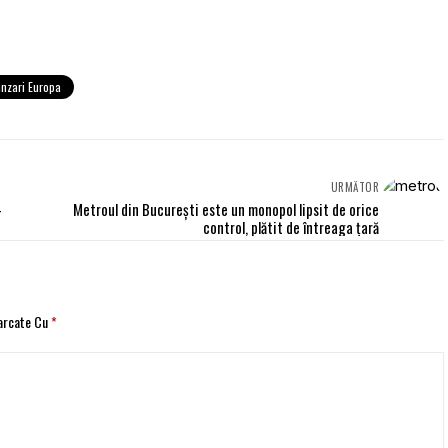
anzari Europa
URMĂTOR
-
Metroul din București este un monopol lipsit de orice
control, plătit de întreaga țară
Marcate Cu
*