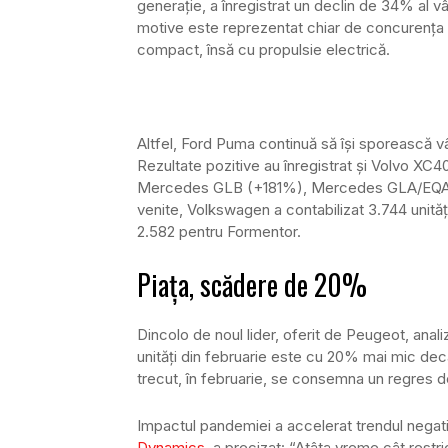
generație, a înregistrat un declin de 34% al vânz
motive este reprezentat chiar de concurența ve
compact, însă cu propulsie electrică.
Altfel, Ford Puma continuă să își sporească v
Rezultate pozitive au înregistrat și Volvo 
Mercedes GLB (+181%), Mercedes GLA/EQA (
venite, Volkswagen a contabilizat 3.744 unități
2.582 pentru Formentor.
Piața, scădere de 20%
Dincolo de noul lider, oferit de Peugeot, an
unități din februarie este cu 20% mai mic decât
trecut, în februarie, se consemna un regres de
Impactul pandemiei a accelerat trendul negativ
Dynamics
, a precizat: “Atâta vreme cât restri