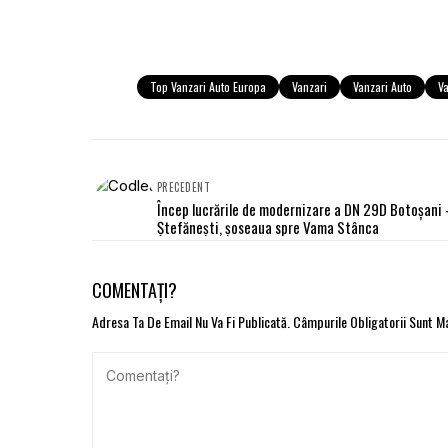
Top Vanzari Auto Europa
Vanzari
Vanzari Auto
V
PRECEDENT
Încep lucrările de modernizare a DN 29D Botoșani 
Ștefănești, șoseaua spre Vama Stânca
COMENTAȚI?
Adresa Ta De Email Nu Va Fi Publicată.
Câmpurile Obligatorii Sunt 