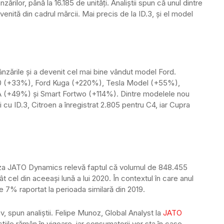
ărilor, până la 16.185 de unități. Analiștii spun că unul dintre
nită din cadrul mărcii. Mai precis de la ID.3, și el model
ânzările și a devenit cel mai bine vândut model Ford.
XC40 (+33%), Ford Kuga (+220%), Tesla Model (+55%),
+49%) și Smart Fortwo (+114%). Dintre modelele nou
 cu ID.3, Citroen a înregistrat 2.805 pentru C4, iar Cupra
aliza JATO Dynamics relevă faptul că volumul de 848.455
 cel din aceeași lună a lui 2020. În contextul în care anul
 7% raportat la perioada similară din 2019.
, spun analiștii. Felipe Munoz, Global Analyst la
JATO
cțiile rămân în vigoare, iar consumatorii vor sta în case,