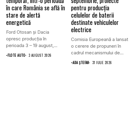
temporar, într-o perioadă
septembrie, proiecte
în care România se află în
pentru producția
stare de alertă
celulelor de baterii
energetică
destinate vehiculelor
electrice
Ford Otosan și Dacia
opresc producția în
Comisia Europeană a lansat
perioada 3 – 19 august,...
o cerere de propuneri în
cadrul mecanismului de...
•
FLOTE AUTO
3 AUGUST 2026
•
ADA ȘTEFAN
31 IULIE 2026