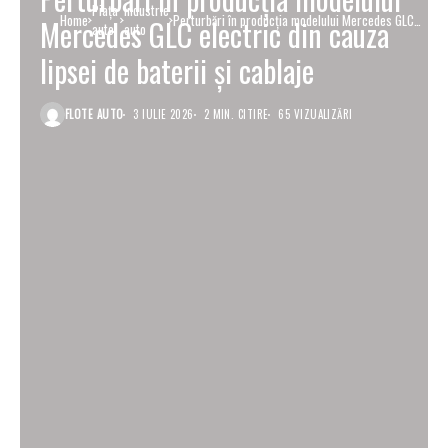
Piaţa
Industrie
Home
Perturbări în producția modelului Mercedes GLC
Mercedes GLC electric din cauza
auto
auto
electric din cauza lipsei de baterii și cablaje
lipsei de baterii și cablaje
FLOTE AUTO
3 IULIE 2026
2 MIN. CITIRE
65 VIZUALIZĂRI