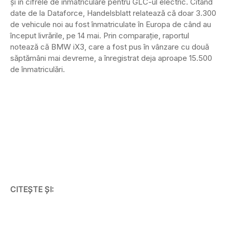
și în cifrele de înmatriculare pentru GLC-ul electric. Citând
date de la Dataforce, Handelsblatt relatează că doar 3.300
de vehicule noi au fost înmatriculate în Europa de când au
început livrările, pe 14 mai. Prin comparație, raportul
notează că BMW iX3, care a fost pus în vânzare cu două
săptămâni mai devreme, a înregistrat deja aproape 15.500
de înmatriculări.
CITEȘTE ȘI: