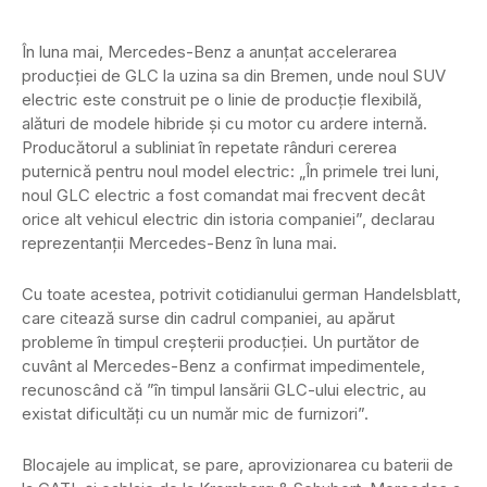
În luna mai, Mercedes-Benz a anunțat accelerarea
producției de GLC la uzina sa din Bremen, unde noul SUV
electric este construit pe o linie de producție flexibilă,
alături de modele hibride și cu motor cu ardere internă.
Producătorul a subliniat în repetate rânduri cererea
puternică pentru noul model electric: „În primele trei luni,
noul GLC electric a fost comandat mai frecvent decât
orice alt vehicul electric din istoria companiei”, declarau
reprezentanții Mercedes-Benz în luna mai.
Cu toate acestea, potrivit cotidianului german Handelsblatt,
care citează surse din cadrul companiei, au apărut
probleme în timpul creșterii producției. Un purtător de
cuvânt al Mercedes-Benz a confirmat impedimentele,
recunoscând că ”în timpul lansării GLC-ului electric, au
existat dificultăți cu un număr mic de furnizori”.
Blocajele au implicat, se pare, aprovizionarea cu baterii de