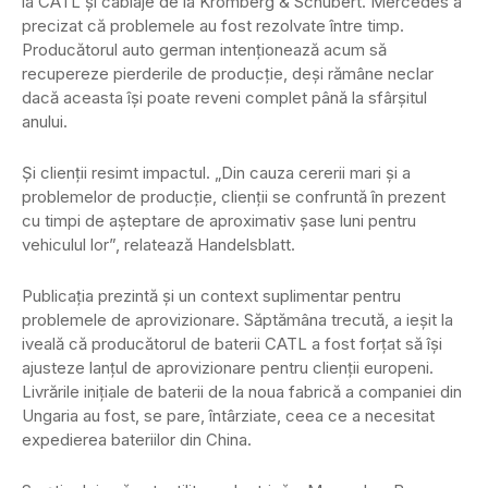
la CATL și cablaje de la Kromberg & Schubert. Mercedes a
precizat că problemele au fost rezolvate între timp.
Producătorul auto german intenționează acum să
recupereze pierderile de producție, deși rămâne neclar
dacă aceasta își poate reveni complet până la sfârșitul
anului.
Și clienții resimt impactul. „Din cauza cererii mari și a
problemelor de producție, clienții se confruntă în prezent
cu timpi de așteptare de aproximativ șase luni pentru
vehiculul lor”, relatează Handelsblatt.
Publicația prezintă și un context suplimentar pentru
problemele de aprovizionare. Săptămâna trecută, a ieșit la
iveală că producătorul de baterii CATL a fost forțat să își
ajusteze lanțul de aprovizionare pentru clienții europeni.
Livrările inițiale de baterii de la noua fabrică a companiei din
Ungaria au fost, se pare, întârziate, ceea ce a necesitat
expedierea bateriilor din China.