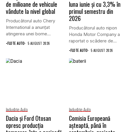
de milioane de vehicule
luna iunie și cu 3,3% în
vândute la nivel global
primul semestru din
2026
Producătorul auto Chery
International a anunțat
Producătorul auto nipon
atingerea unei borne
Honda Motor Company a
istorice în industria...
raportat o scădere de
•
FLOTE AUTO
5 AUGUST 2026
6,1%...
•
FLOTE AUTO
5 AUGUST 2026
Industrie Auto
Industrie Auto
Dacia și Ford Otosan
Comisia Europeană
opresc producția
așteaptă, până în