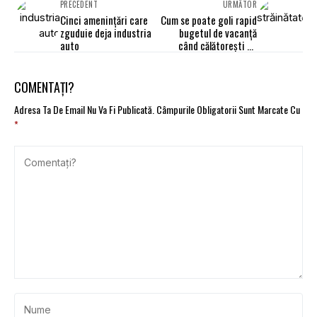
PRECEDENT
URMĂTOR
Cinci amenințări care
Cum se poate goli rapid
zguduie deja industria
bugetul de vacanță
auto
când călătorești cu
mașina în străinătate?
COMENTAȚI?
Adresa Ta De Email Nu Va Fi Publicată.
Câmpurile Obligatorii Sunt Marcate Cu
*