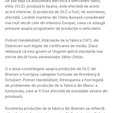
Se știa deja că autoutilitara electrică a Mercedes-Benz,
eVito (VLE), produsă în Spania, este afectată de acest
acord interimar. Și producția de GLC a fost, de asemenea,
afectată. Livrările maritime din China durează considerabil
mai mult decât cele din interiorul Europei, ceea ce adaugă
presiune asupra programelor de producție a vehiculelor.
Potrivit Handelsblatt, întârzierile de la fabrica CATL din
Debrecen sunt legate de certificarea de mediu. Ziarul
relatează că noul guvern al Ungariei aplică standarde mai
stricte decât fosta administrație Viktor Orbán.
O a doua constrângere asupra producției de GLC din
Bremen a fost lipsa cablajelor furnizate de Kromberg &
Schubert. Potrivit Handelsblatt, întreruperea a fost legată
de problemele de producție de la fabrica din Maroc a
furnizorului, care ar fi fost afectată de inundațiile severe din
primăvară.
Încetinirea producției de la fabrica din Bremen se reflectă