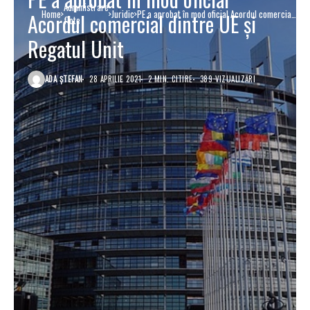
Administrare
Home
Juridic
PE a aprobat în mod oficial Acordul comercial
Acordul comercial dintre UE și
flote
dintre UE și Regatul Unit
Regatul Unit
ADA ȘTEFAN
28 APRILIE 2021
2 MIN. CITIRE
389 VIZUALIZĂRI