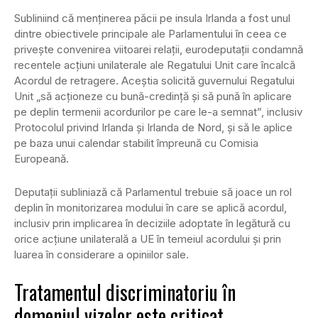
Subliniind că menținerea păcii pe insula Irlanda a fost unul
dintre obiectivele principale ale Parlamentului în ceea ce
privește convenirea viitoarei relații, eurodeputații condamnă
recentele acțiuni unilaterale ale Regatului Unit care încalcă
Acordul de retragere. Aceștia solicită guvernului Regatului
Unit „să acționeze cu bună-credință și să pună în aplicare
pe deplin termenii acordurilor pe care le-a semnat”, inclusiv
Protocolul privind Irlanda și Irlanda de Nord, și să le aplice
pe baza unui calendar stabilit împreună cu Comisia
Europeană.
Deputații subliniază că Parlamentul trebuie să joace un rol
deplin în monitorizarea modului în care se aplică acordul,
inclusiv prin implicarea în deciziile adoptate în legătură cu
orice acțiune unilaterală a UE în temeiul acordului și prin
luarea în considerare a opiniilor sale.
Tratamentul discriminatoriu în
domeniul vizelor este criticat