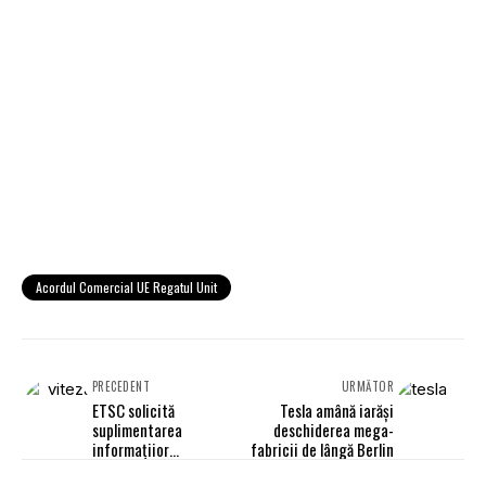
Acordul Comercial UE Regatul Unit
PRECEDENT
URMĂTOR
ETSC solicită
Tesla amână iarăși
suplimentarea
deschiderea mega-
informațiior
fabricii de lângă Berlin
înregistrate de ”cutiile