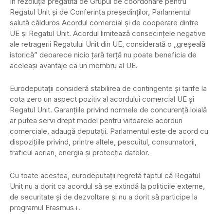
În rezoluția pregătită de Grupul de coordonare pentru
Regatul Unit și de Conferința președinților, Parlamentul
salută călduros Acordul comercial și de cooperare dintre
UE și Regatul Unit. Acordul limitează consecințele negative
ale retragerii Regatului Unit din UE, considerată o „greșeală
istorică” deoarece nicio țară terță nu poate beneficia de
aceleași avantaje ca un membru al UE.
Eurodeputații consideră stabilirea de contingente și tarife la
cota zero un aspect pozitiv al acordului comercial UE și
Regatul Unit. Garanțiile privind normele de concurență loială
ar putea servi drept model pentru viitoarele acorduri
comerciale, adaugă deputații. Parlamentul este de acord cu
dispozițiile privind, printre altele, pescuitul, consumatorii,
traficul aerian, energia și protecția datelor.
Cu toate acestea, eurodeputații regretă faptul că Regatul
Unit nu a dorit ca acordul să se extindă la politicile externe,
de securitate și de dezvoltare și nu a dorit să participe la
programul Erasmus+.