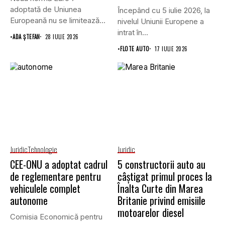
adoptată de Uniunea
Începând cu 5 iulie 2026, la
Europeană nu se limitează
nivelul Uniunii Europene a
doar...
intrat în...
•
ADA ȘTEFAN
28 IULIE 2026
•
FLOTE AUTO
17 IULIE 2026
Juridic
Tehnologie
Juridic
CEE-ONU a adoptat cadrul
5 constructorii auto au
de reglementare pentru
câștigat primul proces la
vehiculele complet
Înalta Curte din Marea
autonome
Britanie privind emisiile
motoarelor diesel
Comisia Economică pentru