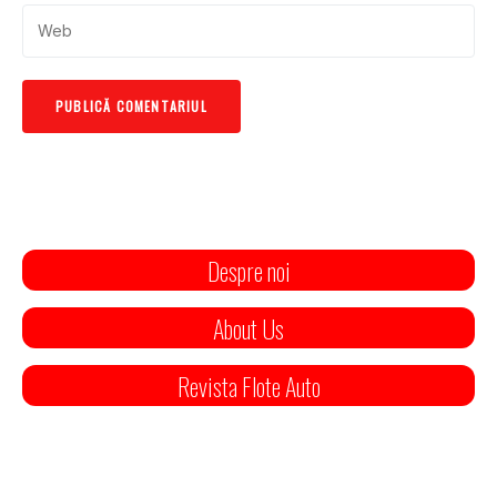
Despre noi
About Us
Revista Flote Auto