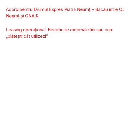
Acord pentru Drumul Expres Piatra Neamț – Bacău între CJ
Neamț și CNAIR
Leasing operaţional. Beneficiile externalizării sau cum
„plăteşti cât utilizezi”