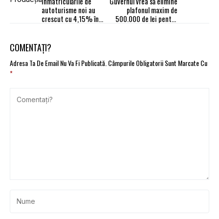
Înmatriculările de
Guvernul vrea să elimine
autoturisme noi au
plafonul maxim de
crescut cu 4,15% în
500.000 de lei pentru
ianuarie 2024
păgubiții RCA
COMENTAȚI?
Adresa Ta De Email Nu Va Fi Publicată.
Câmpurile Obligatorii Sunt Marcate Cu
*