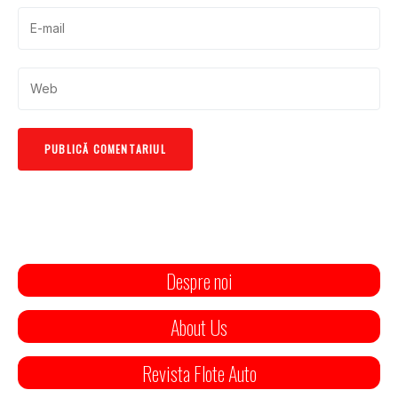
Despre noi
About Us
Revista Flote Auto