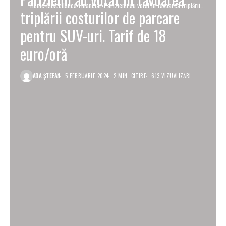
Home
Miscellanea
Financiar
Parizienii au votat în favoarea triplării
triplării costurilor de parcare
costurilor de parcare pentru SUV-uri. Tarif
de 18 euro/oră
pentru SUV-uri. Tarif de 18
euro/oră
ADA ȘTEFAN
5 FEBRUARIE 2024
2 MIN. CITIRE
613 VIZUALIZĂRI