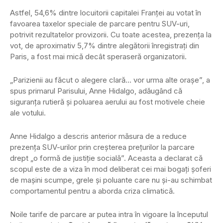
Astfel, 54,6% dintre locuitorii capitalei Franței au votat în
favoarea taxelor speciale de parcare pentru SUV-uri,
potrivit rezultatelor provizorii. Cu toate acestea, prezența la
vot, de aproximativ 5,7% dintre alegătorii înregistrați din
Paris, a fost mai mică decât speraseră organizatorii.
„Parizienii au făcut o alegere clară… vor urma alte orașe”, a
spus primarul Parisului, Anne Hidalgo, adăugând că
siguranța rutieră și poluarea aerului au fost motivele cheie
ale votului.
Anne Hidalgo a descris anterior măsura de a reduce
prezența SUV-urilor prin creșterea prețurilor la parcare
drept „o formă de justiție socială”. Aceasta a declarat că
scopul este de a viza în mod deliberat cei mai bogați șoferi
de mașini scumpe, grele și poluante care nu și-au schimbat
comportamentul pentru a aborda criza climatică.
Noile tarife de parcare ar putea intra în vigoare la începutul