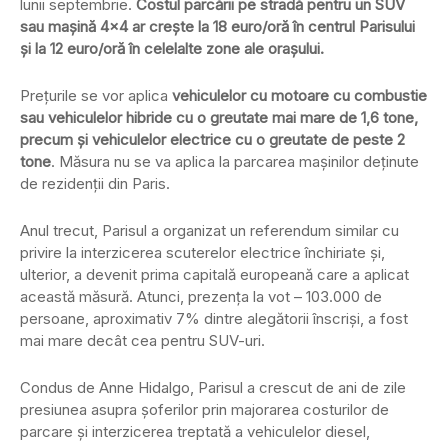
lunii septembrie.
Costul parcării pe stradă pentru un SUV
sau mașină 4×4 ar crește la 18 euro/oră în centrul Parisului
și la 12 euro/oră în celelalte zone ale orașului.
Prețurile se vor aplica
vehiculelor cu motoare cu combustie
sau vehiculelor hibride cu o greutate mai mare de 1,6 tone,
precum și vehiculelor electrice cu o greutate de peste 2
tone
. Măsura nu se va aplica la parcarea mașinilor deținute
de rezidenții din Paris.
Anul trecut, Parisul a organizat un referendum similar cu
privire la interzicerea scuterelor electrice închiriate și,
ulterior, a devenit prima capitală europeană care a aplicat
această măsură. Atunci, prezența la vot – 103.000 de
persoane, aproximativ 7% dintre alegătorii înscriși, a fost
mai mare decât cea pentru SUV-uri.
Condus de Anne Hidalgo, Parisul a crescut de ani de zile
presiunea asupra șoferilor prin majorarea costurilor de
parcare și interzicerea treptată a vehiculelor diesel,