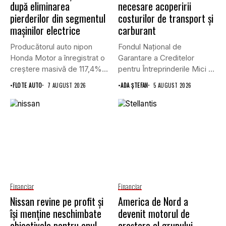
după eliminarea
necesare acoperirii
pierderilor din segmentul
costurilor de transport şi
mașinilor electrice
carburant
Producătorul auto nipon
Fondul Național de
Honda Motor a înregistrat o
Garantare a Creditelor
creștere masivă de 117,4%...
pentru Întreprinderile Mici și
Mijlocii (FNGCIMM)...
•
FLOTE AUTO
7 AUGUST 2026
•
ADA ȘTEFAN
5 AUGUST 2026
Financiar
Financiar
Nissan revine pe profit și
America de Nord a
își menține neschimbate
devenit motorul de
obiectivele pentru anul
creștere al grupului