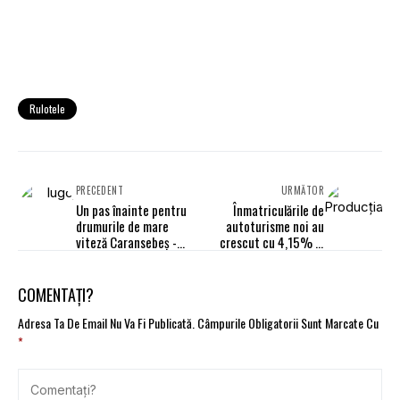
Rulotele
PRECEDENT
URMĂTOR
Un pas înainte pentru
Înmatriculările de
drumurile de mare
autoturisme noi au
viteză Caransebeș -
crescut cu 4,15% în
Lugoj și Cluj - Dej
ianuarie 2024
COMENTAȚI?
Adresa Ta De Email Nu Va Fi Publicată.
Câmpurile Obligatorii Sunt Marcate Cu
*