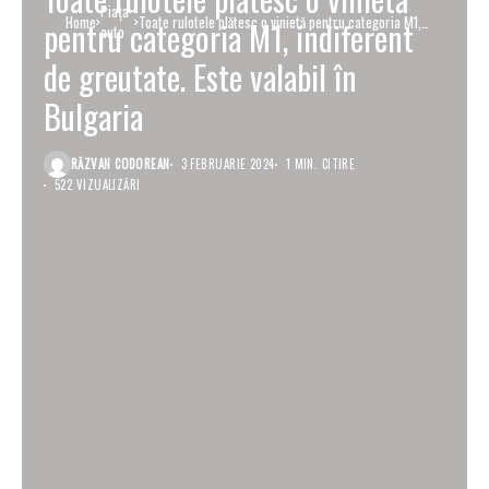
Piaţa
Home
Toate rulotele plătesc o vinietă pentru categoria M1,
pentru categoria M1, indiferent
auto
indiferent de greutate. Este valabil în Bulgaria
de greutate. Este valabil în
Bulgaria
RĂZVAN CODOREAN
3 FEBRUARIE 2024
1 MIN. CITIRE
522 VIZUALIZĂRI