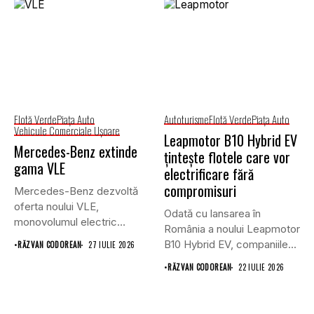
Flotă Verde
Piaţa Auto
Autoturisme
Flotă Verde
Piaţa Auto
Vehicule Comerciale Uşoare
Leapmotor B10 Hybrid EV
Mercedes-Benz extinde
țintește flotele care vor
gama VLE
electrificare fără
compromisuri
Mercedes-Benz dezvoltă
oferta noului VLE,
Odată cu lansarea în
monovolumul electric
România a noului Leapmotor
premium care își propune
B10 Hybrid EV, companiile...
•
RĂZVAN CODOREAN
27 IULIE 2026
să...
•
RĂZVAN CODOREAN
22 IULIE 2026