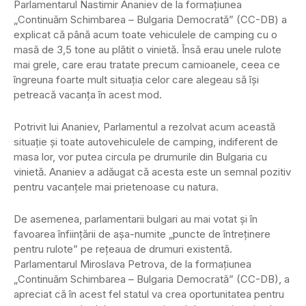
Parlamentarul Nastimir Ananiev de la formaţiunea
„Continuăm Schimbarea – Bulgaria Democrată” (CC-DB) a
explicat că până acum toate vehiculele de camping cu o
masă de 3,5 tone au plătit o vinietă. Însă erau unele rulote
mai grele, care erau tratate precum camioanele, ceea ce
îngreuna foarte mult situaţia celor care alegeau să îşi
petreacă vacanţa în acest mod.
Potrivit lui Ananiev, Parlamentul a rezolvat acum această
situaţie şi toate autovehiculele de camping, indiferent de
masa lor, vor putea circula pe drumurile din Bulgaria cu
vinietă. Ananiev a adăugat că acesta este un semnal pozitiv
pentru vacanţele mai prietenoase cu natura.
De asemenea, parlamentarii bulgari au mai votat şi în
favoarea înfiinţării de aşa-numite „puncte de întreţinere
pentru rulote” pe reţeaua de drumuri existentă.
Parlamentarul Miroslava Petrova, de la formaţiunea
„Continuăm Schimbarea – Bulgaria Democrată” (CC-DB), a
apreciat că în acest fel statul va crea oportunitatea pentru