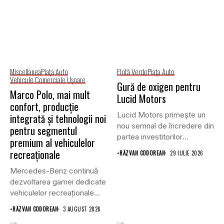
Miscellanea
Piaţa Auto
Flotă Verde
Piaţa Auto
Vehicule Comerciale Uşoare
Gură de oxigen pentru
Marco Polo, mai mult
Lucid Motors
confort, producție
Lucid Motors primește un
integrată și tehnologii noi
nou semnal de încredere din
pentru segmentul
partea investitorilor
premium al vehiculelor
saudiți,...
recreaționale
•
RĂZVAN CODOREAN
29 IULIE 2026
Mercedes-Benz continuă
dezvoltarea gamei dedicate
vehiculelor recreaționale
prin lansarea unei versiuni
•
RĂZVAN CODOREAN
3 AUGUST 2026
actualizate...