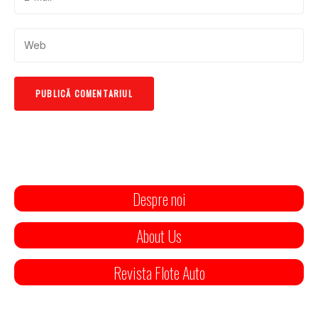
Despre noi
About Us
Revista Flote Auto