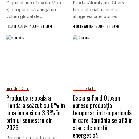
Gigantul auto Toyota Motor
Producătorul auto Chery
își propune să atingă un
International a anunțat
volum global de...
atingerea unei borne
istorice în industria...
•
FLOTE AUTO
7 AUGUST 2026
•
FLOTE AUTO
5 AUGUST 2026
Industrie Auto
Industrie Auto
Producția globală a
Dacia și Ford Otosan
Honda a scăzut cu 6% în
opresc producția
luna iunie și cu 3,3% în
temporar, într-o perioadă
primul semestru din
în care România se află în
2026
stare de alertă
energetică
Producătorul auto nipon