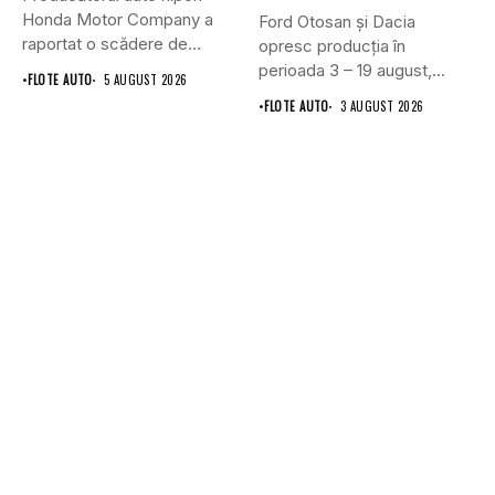
Honda Motor Company a
Ford Otosan și Dacia
raportat o scădere de
opresc producția în
6,1%...
perioada 3 – 19 august,...
•
FLOTE AUTO
5 AUGUST 2026
•
FLOTE AUTO
3 AUGUST 2026