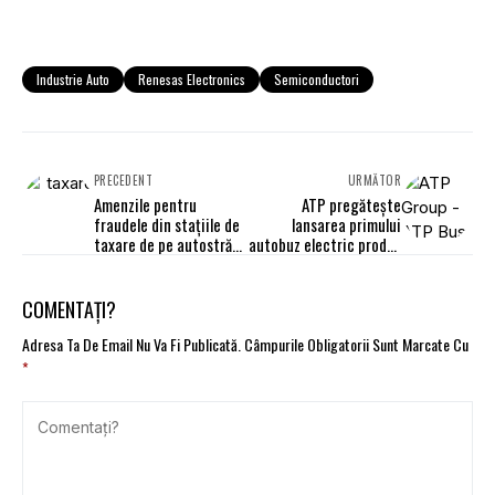
Industrie Auto
Renesas Electronics
Semiconductori
PRECEDENT
URMĂTOR
Amenzile pentru
ATP pregătește
fraudele din stațiile de
lansarea primului
taxare de pe autostrăzi,
autobuz electric produs
majorate de 8 ori în
la Baia Mare
Franța
COMENTAȚI?
Adresa Ta De Email Nu Va Fi Publicată.
Câmpurile Obligatorii Sunt Marcate Cu
*