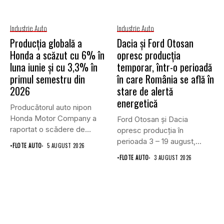
Industrie Auto
Industrie Auto
Producția globală a
Dacia și Ford Otosan
Honda a scăzut cu 6% în
opresc producția
luna iunie și cu 3,3% în
temporar, într-o perioadă
primul semestru din
în care România se află în
2026
stare de alertă
energetică
Producătorul auto nipon
Honda Motor Company a
Ford Otosan și Dacia
raportat o scădere de
opresc producția în
6,1%...
perioada 3 – 19 august,...
•
FLOTE AUTO
5 AUGUST 2026
•
FLOTE AUTO
3 AUGUST 2026