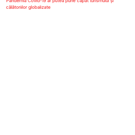
Pandemia Covid-19 ar putea pune capăt turismului şi
călătoriilor globalizate