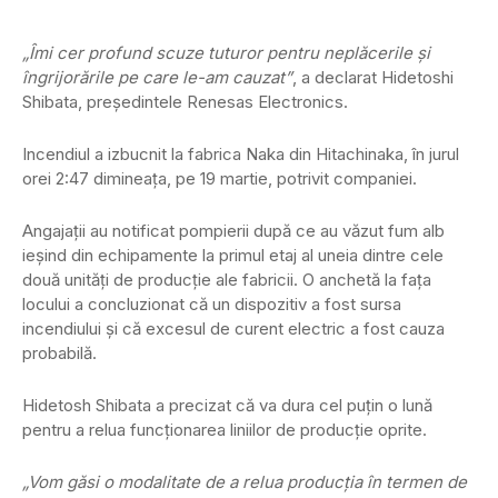
„Îmi cer profund scuze tuturor pentru neplăcerile și
îngrijorările pe care le-am cauzat”
, a declarat Hidetoshi
Shibata, președintele Renesas Electronics.
Incendiul a izbucnit la fabrica Naka din Hitachinaka, în jurul
orei 2:47 dimineața, pe 19 martie, potrivit companiei.
Angajații au notificat pompierii după ce au văzut fum alb
ieșind din echipamente la primul etaj al uneia dintre cele
două unități de producție ale fabricii. O anchetă la fața
locului a concluzionat că un dispozitiv a fost sursa
incendiului și că excesul de curent electric a fost cauza
probabilă.
Hidetosh Shibata a precizat că va dura cel puțin o lună
pentru a relua funcționarea liniilor de producție oprite.
„Vom găsi o modalitate de a relua producția în termen de