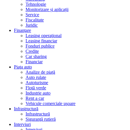
Tehnologie
Monitorizare și aplicații
Service
Fiscalitate
Juridic
Finanţare
Leasing operaţional
Leasing financiar
Fonduri publice
Credite
Car sharing
Financiar
Piaţa auto
Analize de piață
Auto rulate
Autoturisme
Flotă verde
Industrie auto
Rent a car
Vehicule comerciale uşoare
Infrastructură
Infrastructură
Siguranţă rutieră
Interviuri
Interviuri