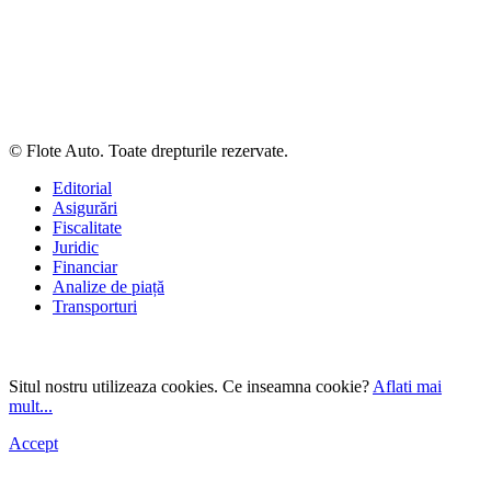
© Flote Auto. Toate drepturile rezervate.
Editorial
Asigurări
Fiscalitate
Juridic
Financiar
Analize de piață
Transporturi
Situl nostru utilizeaza cookies. Ce inseamna cookie?
Aflati mai
mult...
Accept