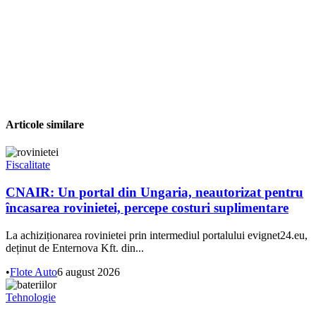
Articole similare
Fiscalitate
CNAIR: Un portal din Ungaria, neautorizat pentru
încasarea rovinietei, percepe costuri suplimentare
La achiziționarea rovinietei prin intermediul portalului evignet24.eu,
deținut de Enternova Kft. din...
•
Flote Auto
6 august 2026
Tehnologie