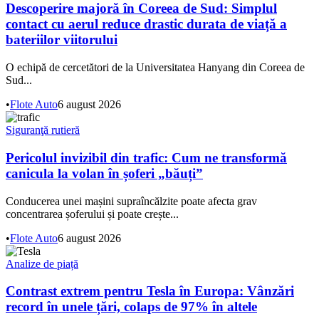
Descoperire majoră în Coreea de Sud: Simplul
contact cu aerul reduce drastic durata de viață a
bateriilor viitorului
O echipă de cercetători de la Universitatea Hanyang din Coreea de
Sud...
•
Flote Auto
6 august 2026
Siguranţă rutieră
Pericolul invizibil din trafic: Cum ne transformă
canicula la volan în șoferi „băuți”
Conducerea unei mașini supraîncălzite poate afecta grav
concentrarea șoferului și poate crește...
•
Flote Auto
6 august 2026
Analize de piață
Contrast extrem pentru Tesla în Europa: Vânzări
record în unele țări, colaps de 97% în altele