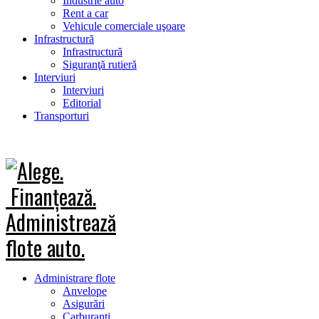
Industrie auto
Rent a car
Vehicule comerciale uşoare
Infrastructură
Infrastructură
Siguranţă rutieră
Interviuri
Interviuri
Editorial
Transporturi
Administrare flote
Anvelope
Asigurări
Carburanţi