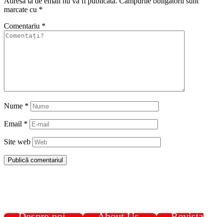
Adresa ta de email nu va fi publicată.
Câmpurile obligatorii sunt
marcate cu
*
Comentariu
*
Nume
*
Email
*
Site web
Despre noi
About Us
Revista