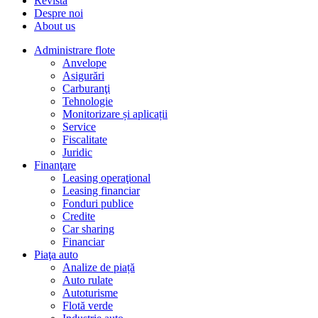
Revista
Despre noi
About us
Administrare flote
Anvelope
Asigurări
Carburanţi
Tehnologie
Monitorizare și aplicații
Service
Fiscalitate
Juridic
Finanţare
Leasing operaţional
Leasing financiar
Fonduri publice
Credite
Car sharing
Financiar
Piaţa auto
Analize de piață
Auto rulate
Autoturisme
Flotă verde