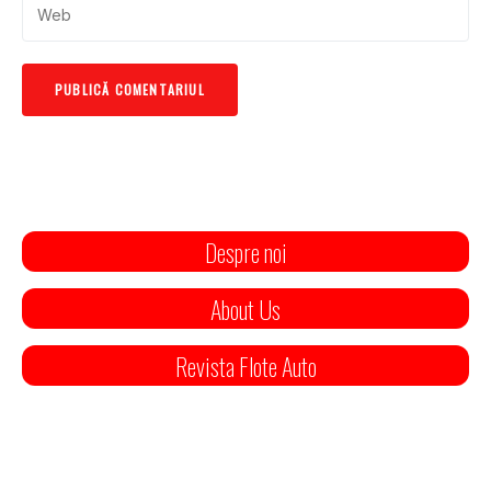
Despre noi
About Us
Revista Flote Auto