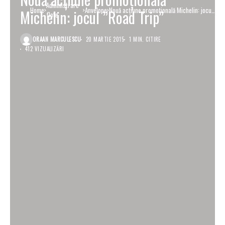
Administrare
Home
Anvelope
Nouă acțiune promoțională Michelin: jocul
Michelin: jocul ”Road Trip”
flote
”Road Trip”
ORAAN MARCULESCU
20 MARTIE 2015
1 MIN. CITIRE
412 VIZUALIZĂRI