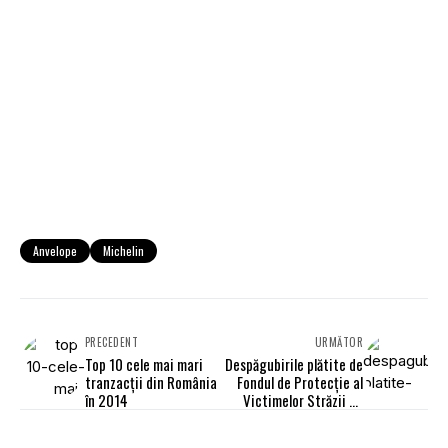
Anvelope
Michelin
PRECEDENT
URMĂTOR
Top 10 cele mai mari
Despăgubirile plătite de
tranzacţii din România
Fondul de Protecţie al
în 2014
Victimelor Străzii au
depăşit 30 mil. lei în
2014