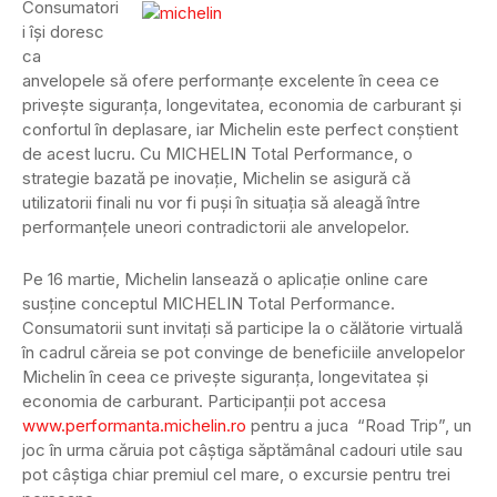
Consumatori
i îşi doresc
ca
anvelopele să ofere performanţe excelente în ceea ce
priveşte siguranţa, longevitatea, economia de carburant şi
confortul în deplasare, iar Michelin este perfect conştient
de acest lucru. Cu MICHELIN Total Performance, o
strategie bazată pe inovaţie, Michelin se asigură că
utilizatorii finali nu vor fi puşi în situaţia să aleagă între
performanţele uneori contradictorii ale anvelopelor.
Pe 16 martie, Michelin lansează o aplicaţie online care
susţine conceptul MICHELIN Total Performance.
Consumatorii sunt invitaţi să participe la o călătorie virtuală
în cadrul căreia se pot convinge de beneficiile anvelopelor
Michelin în ceea ce priveşte siguranţa, longevitatea şi
economia de carburant. Participanţii pot accesa
www.performanta.michelin.ro
pentru a juca “Road Trip”, un
joc în urma căruia pot câştiga săptămânal cadouri utile sau
pot câştiga chiar premiul cel mare, o excursie pentru trei