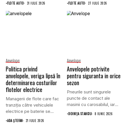
•
FLOTE AUTO
31 IULIE 2026
•
FLOTE AUTO
27 IULIE 2026
Anvelope
Anvelope
Politica privind
Anvelopele potrivite
anvelopele, veriga lipsă în
pentru siguranta in orice
determinarea costurilor
sezon
flotelor electrice
Pneurile sunt singurele
puncte de contact ale
Managerii de flote care fac
masinii cu carosabilul, iar
tranziția către vehiculele
performanta...
electrice pe baterie se...
•
DOINIŢA STANCIU
8 IUNIE 2026
•
ADA ȘTEFAN
21 IULIE 2026