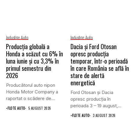
Industrie Auto
Industrie Auto
Producția globală a
Dacia și Ford Otosan
Honda a scăzut cu 6% în
opresc producția
luna iunie și cu 3,3% în
temporar, într-o perioadă
primul semestru din
în care România se află în
2026
stare de alertă
energetică
Producătorul auto nipon
Honda Motor Company a
Ford Otosan și Dacia
raportat o scădere de
opresc producția în
6,1%...
perioada 3 – 19 august,...
•
FLOTE AUTO
5 AUGUST 2026
•
FLOTE AUTO
3 AUGUST 2026