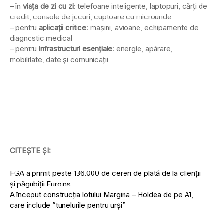
– în
viața de zi cu zi
: telefoane inteligente, laptopuri, cărți de
credit, console de jocuri, cuptoare cu microunde
– pentru
aplicații critice
: mașini, avioane, echipamente de
diagnostic medical
– pentru
infrastructuri esențiale
: energie, apărare,
mobilitate, date și comunicații
CITEȘTE ȘI:
FGA a primit peste 136.000 de cereri de plată de la clienții
și păgubiții Euroins
A început construcția lotului Margina – Holdea de pe A1,
care include ”tunelurile pentru urși”