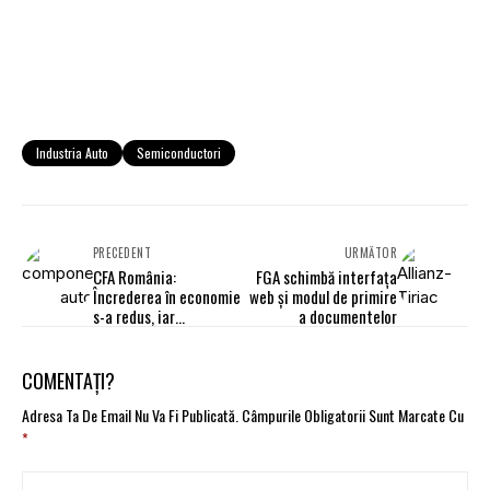
Industria Auto
Semiconductori
PRECEDENT
URMĂTOR
CFA România:
FGA schimbă interfața
Încrederea în economie
web și modul de primire
s-a redus, iar
a documentelor
anticipaţiile
inflaţioniste revin
COMENTAȚI?
Adresa Ta De Email Nu Va Fi Publicată.
Câmpurile Obligatorii Sunt Marcate Cu
*