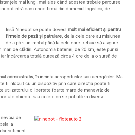
stanțele mai lungi, mai ales când acestea trebuie parcurse
 Ninebot intră cam orice firmă din domeniul logisticii, de
Însă Ninebot se poate dovedi
mult mai eficient și pentru
firmele de pază și patrulare
, de la cele care au misiunea
de a păzi un imobil până la cele care trebuie să asigure
i mari de clădiri. Autonomia bateriei, de 20 km, este pur și
, iar încărcarea totală durează circa 4 ore de la o sursă de
iul administrativ
, în incinta aeroporturilor sau aerogărilor. Mai
e fi înlocuit cu un dispozitiv prin care direcția poate fi
te utilizatorului o libertate foarte mare de manevră: de
portate obiecte sau colete ori se pot utiliza diverse
t nevoia de
pela la
dar suficient