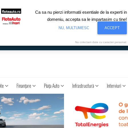
Ca sa nu pierzi informatii esentiale de la experti in
domeniu, accepta sa le impartasim cu tine!
NU, MULTUMESC
ACCEPT
Nu colectam date cu caracter personal.
ote
Finanţare
Piaţa Auto
Infrastructură
Interviuri