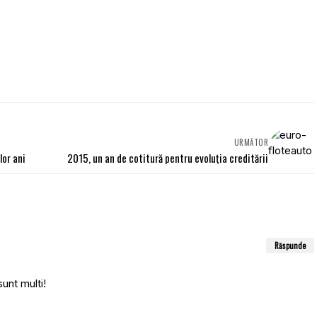
URMĂTOR
lor ani
2015, un an de cotitură pentru evoluţia creditării
Răspunde
sunt multi!