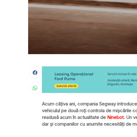
Acum câțiva ani, compania Segway introducea 
vehiculul pe două roți controla de mișcările c
readusă acum în actualitate de
Ninebot
. Un v
dar și companiilor cu anumite necesități de m