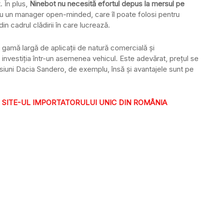
. În plus,
Ninebot nu necesită efortul depus la mersul pe
cu un manager open-minded, care îl poate folosi pentru
in cadrul clădirii în care lucrează.
o gamă largă de aplicații de natură comercială și
 investiția într-un asemenea vehicul. Este adevărat, prețul se
ersiuni Dacia Sandero, de exemplu, însă și avantajele sunt pe
E SITE-UL IMPORTATORULUI UNIC DIN ROMÂNIA