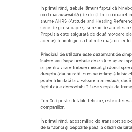
În primul rând, trebuie lămurit faptul că Nineb
mult mai accesibilă
(de două-trei ori mai ieftin
anume AHRS (Attitude and Heading Reference 
serie de giroscoape și senzori de accelerare
Propulsia este asigurată de două motoare electr
aceeași tehnologie ca bateriile mașinii electr
Principiul de utilizare este dezarmant de simp
înainte sau înapoi trebuie doar să te apleci sp
iar pentru virare trebuie mișcat ghidonul spre
dreapta (dar nu rotit, cum se întâmplă la bici
poate fi limitată la o valoare mai redusă, dacă
faptul că e demontabil îl face simplu de trans
Trecând peste detaliile tehnice, este interesa
companiilor.
În primul rând, acest mijloc de transport se 
de la fabrici și depozite până la clădiri de biro