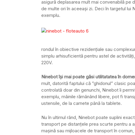
asigură deplasarea mult mai convenabilă pe di
de multe ori în aceeași zi. Deci în targetul lui
exemplu.
rondul în obiective rezidențiale sau complexur
simplu arhisuficientă pentru astel de activități
220V.
Ninebot își mai poate găsi utilitatatea în domen
mult, datorită faptului că ”ghidonul” clasic poat
controlată doar din genunchi, Ninebot îi permi
exemplu, mâinile rămânând libere, pot fi trans
ustensile, de la carnete până la tablete.
Nu în ultimul rând, Ninebot poate suplini exac
transport pe distanțele prea scurte pentru a a
mașină sau mijloacele de transport în comun, 