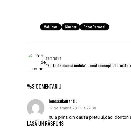
Mobilitate
Ninebot
Robot Personal
PRECEDENT
”Forța de muncă mobilă” - noul concept al următori
%S COMENTARIU
ionesculaurentiu
19 Noiembrie 2016 La 22:00
nu a prins din cauza pretului,caci doritori 
LASĂ UN RĂSPUNS