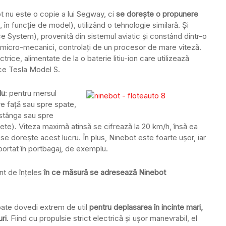
ot nu este o copie a lui Segway, ci
se dorește o propunere
, în funcție de model), utilizând o tehnologie similară. Și
System), provenită din sistemul aviatic și constând dintr-o
 micro-mecanici, controlați de un procesor de mare viteză.
ice, alimentate de la o baterie litiu-ion care utilizează
ice Tesla Model S.
lu
: pentru mersul
re față sau spre spate,
 stânga sau spre
clete). Viteza maximă atinsă se cifrează la 20 km/h, însă ea
 se dorește acest lucru. În plus, Ninebot este foarte ușor, iar
portat în portbagaj, de exemplu.
nt de înțeles
în ce măsură se adresează Ninebot
poate dovedi extrem de util
pentru deplasarea în incinte mari,
uri
. Fiind cu propulsie strict electrică și ușor manevrabil, el