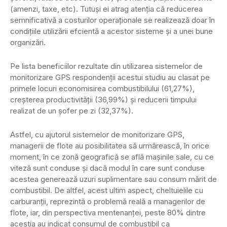
(amenzi, taxe, etc). Tutuşi ei atrag atenţia că reducerea
semnificativă a costurilor operaţionale se realizează doar în
condiţiile utilizării efcientă a acestor sisteme şi a unei bune
organizări.
Pe lista beneficiilor rezultate din utilizarea sistemelor de
monitorizare GPS respondenţii acestui studiu au clasat pe
primele locuri economisirea combustibilului (61,27%),
creşterea productivităţii (36,99%) şi reducerii timpului
realizat de un şofer pe zi (32,37%).
Astfel, cu ajutorul sistemelor de monitorizare GPS,
managerii de flote au posibilitatea să urmărească, în orice
moment, în ce zonă geografică se află maşinile sale, cu ce
viteză sunt conduse şi dacă modul în care sunt conduse
acestea generează uzuri suplimentare sau consum mărit de
combustibil. De altfel, acest ultim aspect, cheltuielile cu
carburanţii, reprezintă o problemă reală a managerilor de
flote, iar, din perspectiva mentenanţei, peste 80% dintre
aceştia au indicat consumul de combustibil ca