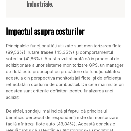
Industriale.
Impactul asupra costurilor
Principalele funcţionalităţi utilizate sunt monitorizarea flotei
(89,53%), rutare trasee (45,35%) şi comportamentul
şoferilor (41,86%). Acest rezultat arată că în procesul de
achiziţionare a unor sisteme monitorizare GPS, un manager
de flotă este preocupat cu precădere de funcţionalitatea
acestuia din perspectiva monitorizării flotei şi de eficienţa
reflectată în costurile de combustibil. De cele mai multe ori
acestea sunt criteriile definitorii pentru finalizarea unei
achiziţii.
De altfel, sondajul mai indică şi faptul că principalul
beneficiu perceput de respondenţi este de monitorizare
facilă a întregii flote auto (48,84%). Această concluzie
relevă faptul că aşteptările utilizatorilor s-au modificat