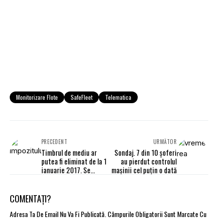
Monitorizare Flote
SafeFleet
Telematica
PRECEDENT
URMĂTOR
Timbrul de mediu ar
Sondaj. 7 din 10 şoferi
putea fi eliminat de la 1
au pierdut controlul
ianuarie 2017. Se
maşinii cel puţin o dată
aşteaptă promulgarea
din partea Preşedinţiei
COMENTAȚI?
Adresa Ta De Email Nu Va Fi Publicată.
Câmpurile Obligatorii Sunt Marcate Cu