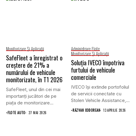
Monitorizare Și Aplicații
Administrare Flote
Monitorizare Și Aplicații
SafeFleet a înregistrat o
Soluția IVECO împotriva
creștere de 21% a
furtului de vehicule
numărului de vehicule
comerciale
monitorizate, în T1 2026
IVECO își extinde portofoliul
SafeFleet, unul din cei mai
de servicii conectate cu
importanți jucători de pe
Stolen Vehicle Assistance,
piața de monitorizare...
o...
•
RĂZVAN CODOREAN
13 APRILIE 2026
•
FLOTE AUTO
27 MAI 2026