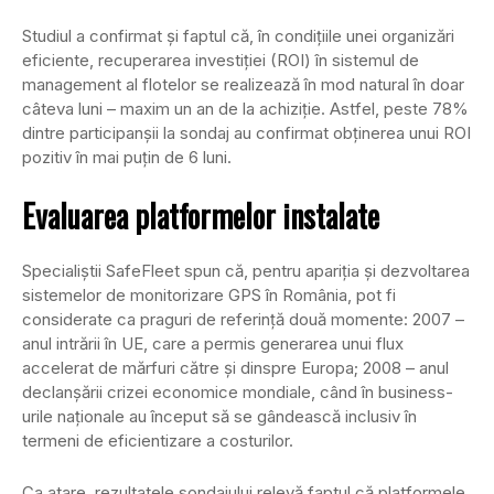
Studiul a confirmat şi faptul că, în condiţiile unei organizări
eficiente, recuperarea investiţiei (ROI) în sistemul de
management al flotelor se realizează în mod natural în doar
câteva luni – maxim un an de la achiziţie. Astfel, peste 78%
dintre participanşii la sondaj au confirmat obţinerea unui ROI
pozitiv în mai puţin de 6 luni.
Evaluarea platformelor instalate
Specialiştii SafeFleet spun că, pentru apariţia şi dezvoltarea
sistemelor de monitorizare GPS în România, pot fi
considerate ca praguri de referinţă două momente: 2007 –
anul intrării în UE, care a permis generarea unui flux
accelerat de mărfuri către şi dinspre Europa; 2008 – anul
declanşării crizei economice mondiale, când în business-
urile naţionale au început să se gândească inclusiv în
termeni de eficientizare a costurilor.
Ca atare, rezultatele sondajului relevă faptul că platformele