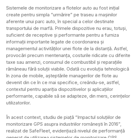
Sistemele de monitorizare a flotelor auto au fost iniţial
create pentru simpla “urmărire” pe traseu a maşinilor
aferente unui parc auto, în special a celor destinate
transportului de marfă. Primele dispozitive nu erau, totuşi,
suficient de receptive şi performante pentru a furniza
informaţii importante legate de coordonarea şi
managementul activităţilor unei flote de la distanţă. Astfel,
provocări precum mentenanţa, costurile ridicate cu diferite
taxe sau amenzi, consumul de combustibil şi reparaţiile
rămâneau fără soluţii viabile. Odată cu evoluţia tehnologică
în zona de mobile, aşteptările managerilor de flote au
devenit din ce în ce mai specifice, creându-se, astfel,
contextul pentru apariţia dispozitivelor şi aplicaţiilor
performante, capabile să se adapteze, din mers, cerinţelor
utilizatorilor.
În acest context, studiu de piaţă “Impactul soluţiilor de
monitorizare GPS asupra industriilor româneşti în 2016”,
realizat de SafeFleet, evidenţiază nivelul de performanţă
generat de utilizarea sistemelor de monitorizare GPS,