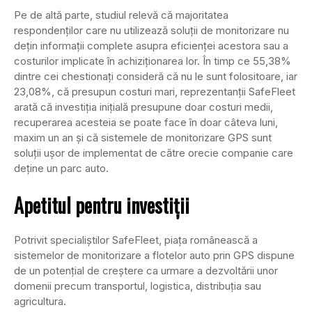
Pe de altă parte, studiul relevă că majoritatea
respondenţilor care nu utilizează soluţii de monitorizare nu
deţin informaţii complete asupra eficienţei acestora sau a
costurilor implicate în achiziţionarea lor. În timp ce 55,38%
dintre cei chestionaţi consideră că nu le sunt folositoare, iar
23,08%, că presupun costuri mari, reprezentanţii SafeFleet
arată că investiţia iniţială presupune doar costuri medii,
recuperarea acesteia se poate face în doar câteva luni,
maxim un an şi că sistemele de monitorizare GPS sunt
soluţii uşor de implementat de către orecie companie care
deţine un parc auto.
Apetitul pentru investiţii
Potrivit specialiştilor SafeFleet, piaţa românească a
sistemelor de monitorizare a flotelor auto prin GPS dispune
de un potenţial de creştere ca urmare a dezvoltării unor
domenii precum transportul, logistica, distribuţia sau
agricultura.