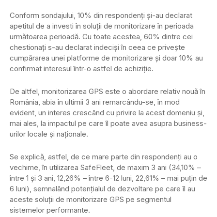
Conform sondajului, 10% din respondenţi şi-au declarat
apetitul de a investi în soluţii de monitorizare în perioada
următoarea perioadă. Cu toate acestea, 60% dintre cei
chestionaţi s-au declarat indecişi în ceea ce priveşte
cumpărarea unei platforme de monitorizare şi doar 10% au
confirmat interesul într-o astfel de achiziţie.
De altfel, monitorizarea GPS este o abordare relativ nouă în
România, abia în ultimii 3 ani remarcându-se, în mod
evident, un interes crescând cu privire la acest domeniu şi,
mai ales, la impactul pe care îl poate avea asupra business-
urilor locale şi naţionale.
Se explică, astfel, de ce mare parte din respondenţi au o
vechime, în utilizarea SafeFleet, de maxim 3 ani (34,10% –
între 1 şi 3 ani, 12,26% – între 6-12 luni, 22,61% – mai puţin de
6 luni), semnalând potenţialul de dezvoltare pe care îl au
aceste soluţii de monitorizare GPS pe segmentul
sistemelor performante.