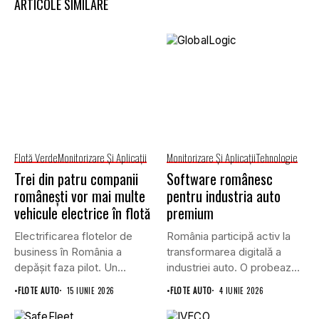
ARTICOLE SIMILARE
Flotă Verde
Monitorizare Și Aplicații
Monitorizare Și Aplicații
Tehnologie
Trei din patru companii
Software românesc
românești vor mai multe
pentru industria auto
vehicule electrice în flotă
premium
Electrificarea flotelor de
România participă activ la
business în România a
transformarea digitală a
depășit faza pilot. Un
industriei auto. O probează
studiu...
faptul...
•
FLOTE AUTO
15 IUNIE 2026
•
FLOTE AUTO
4 IUNIE 2026