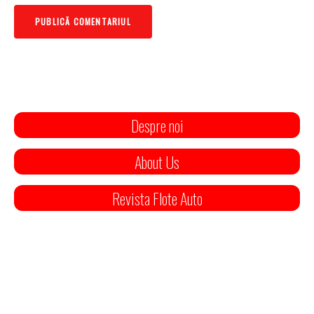
Despre noi
About Us
Revista Flote Auto