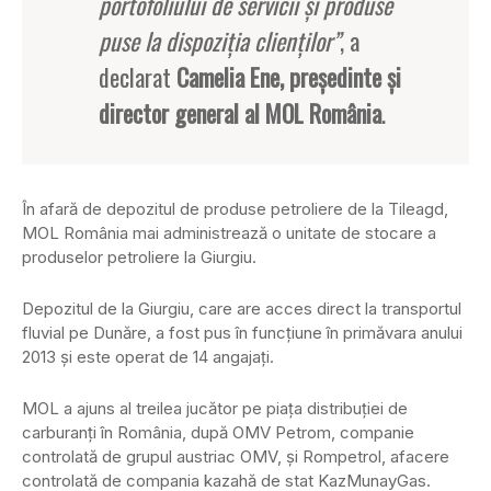
portofoliului de servicii şi produse
puse la dispoziţia clienţilor”
, a
declarat
Camelia Ene, preşedinte şi
director general al MOL România
.
În afară de depozitul de produse petroliere de la Tileagd,
MOL România mai administrează o unitate de stocare a
produselor petroliere la Giurgiu.
Depozitul de la Giurgiu, care are acces direct la transportul
fluvial pe Dunăre, a fost pus în funcţiune în primăvara anului
2013 şi este operat de 14 angajaţi.
MOL a ajuns al treilea jucător pe piaţa distribuţiei de
carburanţi în România, după OMV Petrom, companie
controlată de grupul austriac OMV, şi Rompetrol, afacere
controlată de compania kazahă de stat KazMunayGas.