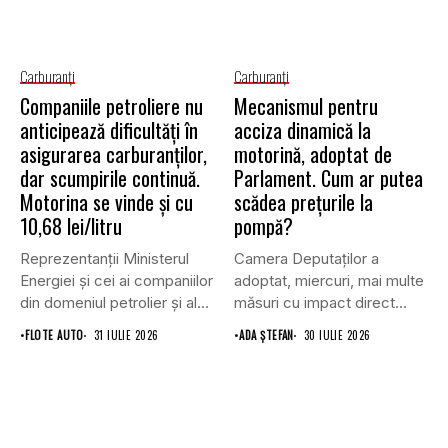
Carburanţi
Carburanţi
Companiile petroliere nu
Mecanismul pentru
anticipează dificultăți în
acciza dinamică la
asigurarea carburanților,
motorină, adoptat de
dar scumpirile continuă.
Parlament. Cum ar putea
Motorina se vinde și cu
scădea prețurile la
10,68 lei/litru
pompă?
Reprezentanții Ministerul
Camera Deputaților a
Energiei și cei ai companiilor
adoptat, miercuri, mai multe
din domeniul petrolier și al...
măsuri cu impact direct
asupra...
•
FLOTE AUTO
31 IULIE 2026
•
ADA ȘTEFAN
30 IULIE 2026