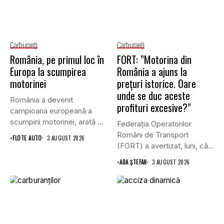
Carburanţi
Carburanţi
România, pe primul loc în
FORT: ”Motorina din
Europa la scumpirea
România a ajuns la
motorinei
prețuri istorice. Oare
unde se duc aceste
România a devenit
profituri excesive?”
campioana europeană a
scumpirii motorinei, arată o
Federația Operatorilor
analiză realizată...
Români de Transport
•
FLOTE AUTO
3 AUGUST 2026
(FORT) a avertizat, luni, că,
în timp...
•
ADA ȘTEFAN
3 AUGUST 2026