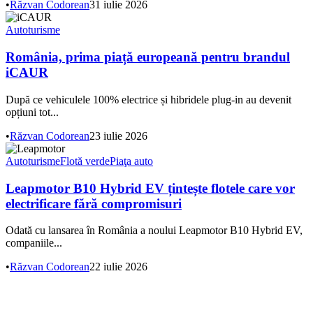
•
Răzvan Codorean
31 iulie 2026
Autoturisme
România, prima piață europeană pentru brandul
iCAUR
După ce vehiculele 100% electrice și hibridele plug-in au devenit
opțiuni tot...
•
Răzvan Codorean
23 iulie 2026
Autoturisme
Flotă verde
Piaţa auto
Leapmotor B10 Hybrid EV țintește flotele care vor
electrificare fără compromisuri
Odată cu lansarea în România a noului Leapmotor B10 Hybrid EV,
companiile...
•
Răzvan Codorean
22 iulie 2026