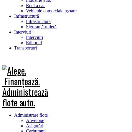
Industrie auto
Rent a car
Vehicule comerciale uşoare
Infrastructură
Infrastructură
Siguranţă rutieră
Interviuri
Interviuri
Editorial
Transporturi
Administrare flote
Anvelope
Asigurări
Carburanţi