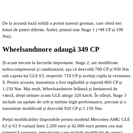
De la această bază solidă a pornit tunerul german, care oferă trei
kituri de puteri diferite. Astfel, primul este Stage 1 (+98 CP și 100
Nm).
Wheelsandmore adaugă 349 CP
Și acum trecem la lucrurile importante. Stage 2, are modificate
turbocompresorul și catalizatorul, așa că dezvoltă 700 CP și 950 Nm
sub capota lui GLE 63, respectiv 710 CP și același cuplu la versiunea
S. Pentru aceasta, transmisia a fost regândită și suportă 860 CP și
1.150 Nm. Mai mult, Wheelsandmore înlătură și limitatorul de
viteză, drept urmare acum GLE atinge 320 km/h. În sfârșit, Stage 3
include un update de soft și turbine high-performance, precum și o
transmisie modificată și dezvoltă 920 CP și 1.150 Nm.
Prețul modificărilor disponibile pentru modelul Mercedes-AMG GLE
63 și 63 S variază între 2.200 euro și 42.000 euro pentru cea mai
puternică versiune, preț maxim care include modificări de aspect