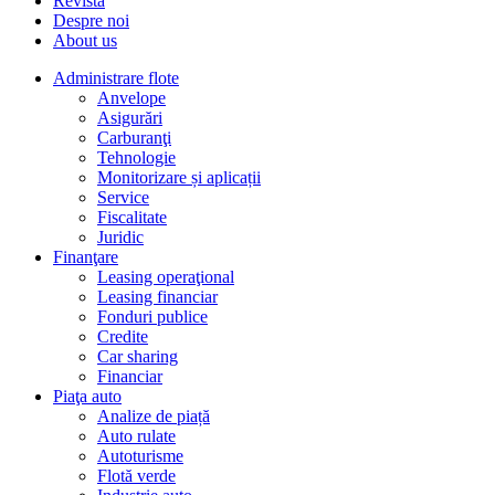
Revista
Despre noi
About us
Administrare flote
Anvelope
Asigurări
Carburanţi
Tehnologie
Monitorizare și aplicații
Service
Fiscalitate
Juridic
Finanţare
Leasing operaţional
Leasing financiar
Fonduri publice
Credite
Car sharing
Financiar
Piaţa auto
Analize de piață
Auto rulate
Autoturisme
Flotă verde