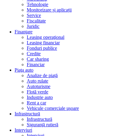
Tehnologie
Monitorizare și aplicații
Service
Fiscalitate
Juridic
Finanţare
Leasing operaţional
Leasing financiar
Fonduri publice
Credite
Car sharing
Financiar
Piaţa auto
Analize de piață
Auto rulate
Autoturisme
Flotă verde
Industrie auto
Rent a car
Vehicule comerciale uşoare
Infrastructură
Infrastructură
Siguranţă rutieră
Interviuri
Interviuri