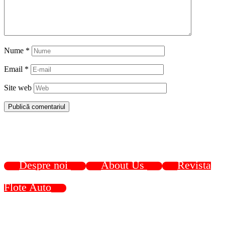
Nume
*
Email
*
Site web
Despre noi
About Us
Revista
Flote Auto