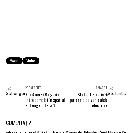
Maxus
Vitrina
PRECEDENT
URMĂTOR
România și Bulgaria
Stellantis pariază
intră complet în spațiul
puternic pe vehiculele
Schengen, de la 1
electrice
ianuarie 2025
COMENTAȚI?
Adresa Ta De Email Nu Va Fi Publicată.
Câmpurile Obligatorii Sunt Marcate Cu