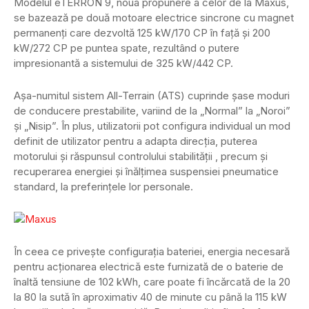
Modelul eTERRON 9, noua propunere a celor de la Maxus,
se bazează pe două motoare electrice sincrone cu magnet
permanenți care dezvoltă 125 kW/170 CP în față și 200
kW/272 CP pe puntea spate, rezultând o putere
impresionantă a sistemului de 325 kW/442 CP.
Așa-numitul sistem All-Terrain (ATS) cuprinde șase moduri
de conducere prestabilite, variind de la „Normal” la „Noroi”
și „Nisip”. În plus, utilizatorii pot configura individual un mod
definit de utilizator pentru a adapta direcția, puterea
motorului și răspunsul controlului stabilității , precum și
recuperarea energiei și înălțimea suspensiei pneumatice
standard, la preferințele lor personale.
În ceea ce privește configurația bateriei, energia necesară
pentru acționarea electrică este furnizată de o baterie de
înaltă tensiune de 102 kWh, care poate fi încărcată de la 20
la 80 la sută în aproximativ 40 de minute cu până la 115 kW