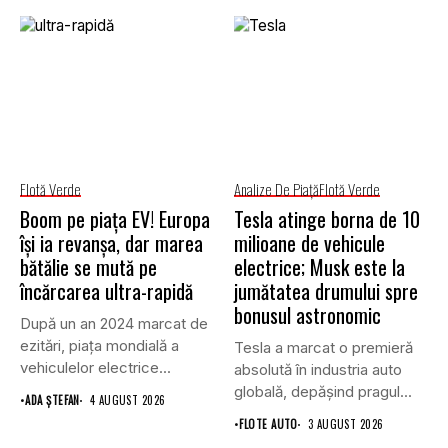
Flotă Verde
Analize De Piață
Flotă Verde
Boom pe piața EV! Europa
Tesla atinge borna de 10
își ia revanșa, dar marea
milioane de vehicule
bătălie se mută pe
electrice; Musk este la
încărcarea ultra-rapidă
jumătatea drumului spre
bonusul astronomic
După un an 2024 marcat de
ezitări, piața mondială a
Tesla a marcat o premieră
vehiculelor electrice...
absolută în industria auto
globală, depășind pragul...
•
ADA ȘTEFAN
4 AUGUST 2026
•
FLOTE AUTO
3 AUGUST 2026