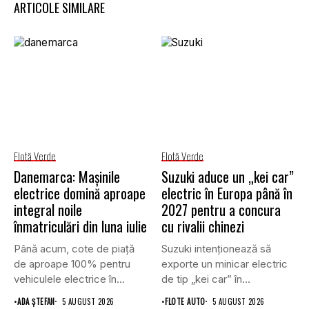
ARTICOLE SIMILARE
Flotă Verde
Flotă Verde
Danemarca: Mașinile
Suzuki aduce un „kei car”
electrice domină aproape
electric în Europa până în
integral noile
2027 pentru a concura
înmatriculări din luna iulie
cu rivalii chinezi
Până acum, cote de piață
Suzuki intenționează să
de aproape 100% pentru
exporte un minicar electric
vehiculele electrice în...
de tip „kei car” în...
•
ADA ȘTEFAN
5 AUGUST 2026
•
FLOTE AUTO
5 AUGUST 2026