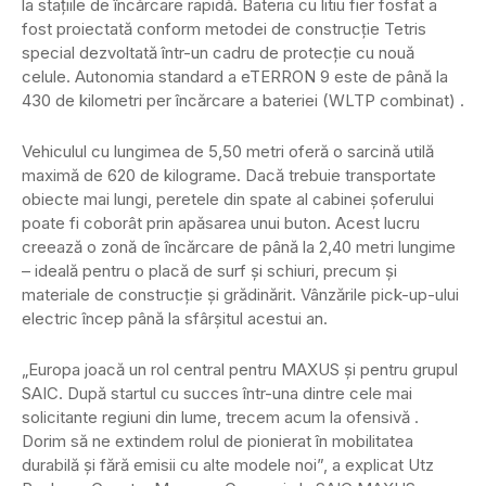
la stațiile de încărcare rapidă. Bateria cu litiu fier fosfat a
fost proiectată conform metodei de construcție Tetris
special dezvoltată într-un cadru de protecție cu nouă
celule. Autonomia standard a eTERRON 9 este de până la
430 de kilometri per încărcare a bateriei (WLTP combinat) .
Vehiculul cu lungimea de 5,50 metri oferă o sarcină utilă
maximă de 620 de kilograme. Dacă trebuie transportate
obiecte mai lungi, peretele din spate al cabinei șoferului
poate fi coborât prin apăsarea unui buton. Acest lucru
creează o zonă de încărcare de până la 2,40 metri lungime
– ideală pentru o placă de surf și schiuri, precum și
materiale de construcție și grădinărit. Vânzările pick-up-ului
electric încep până la sfârșitul acestui an.
„Europa joacă un rol central pentru MAXUS și pentru grupul
SAIC. După startul cu succes într-una dintre cele mai
solicitante regiuni din lume, trecem acum la ofensivă .
Dorim să ne extindem rolul de pionierat în mobilitatea
durabilă și fără emisii cu alte modele noi”, a explicat Utz