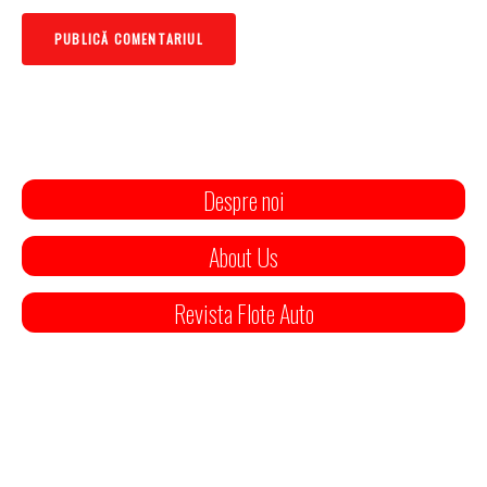
Despre noi
About Us
Revista Flote Auto