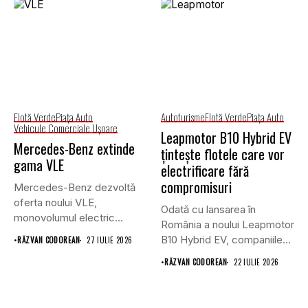
Flotă Verde
Piaţa Auto
Autoturisme
Flotă Verde
Piaţa Auto
Vehicule Comerciale Uşoare
Leapmotor B10 Hybrid EV
Mercedes-Benz extinde
țintește flotele care vor
gama VLE
electrificare fără
compromisuri
Mercedes-Benz dezvoltă
oferta noului VLE,
Odată cu lansarea în
monovolumul electric
România a noului Leapmotor
premium care își propune
B10 Hybrid EV, companiile...
•
RĂZVAN CODOREAN
27 IULIE 2026
să...
•
RĂZVAN CODOREAN
22 IULIE 2026