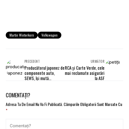
Martin Winterkorn
Volkswagen
PRECEDENT
URMĂTOR
Producătorul japonez de
RCA şi Carte Verde, cele
componente auto,
mai reclamate asigurări
SEWS, îşi mută
la ASF
producţia din Slovacia
în România
COMENTAȚI?
Adresa Ta De Email Nu Va Fi Publicată.
Câmpurile Obligatorii Sunt Marcate Cu
*