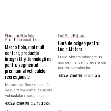
Miscellanea
Piaţa Auto
Flotă Verde
Piaţa Auto
Vehicule Comerciale Uşoare
Gură de oxigen pentru
Marco Polo, mai mult
Lucid Motors
confort, producție
Lucid Motors primește un
integrată și tehnologii noi
nou semnal de încredere din
pentru segmentul
partea investitorilor
premium al vehiculelor
saudiți,...
recreaționale
•
RĂZVAN CODOREAN
29 IULIE 2026
Mercedes-Benz continuă
dezvoltarea gamei dedicate
vehiculelor recreaționale
prin lansarea unei versiuni
•
RĂZVAN CODOREAN
3 AUGUST 2026
actualizate...