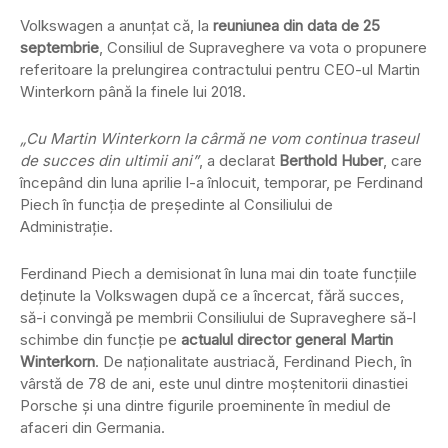
Volkswagen a anunţat că, la
reuniunea din data de 25
septembrie
, Consiliul de Supraveghere va vota o propunere
referitoare la prelungirea contractului pentru CEO-ul Martin
Winterkorn până la finele lui 2018.
„Cu Martin Winterkorn la cârmă ne vom continua traseul
de succes din ultimii ani”
, a declarat
Berthold Huber
, care
începând din luna aprilie l-a înlocuit, temporar, pe Ferdinand
Piech în funcţia de preşedinte al Consiliului de
Administraţie.
Ferdinand Piech a demisionat în luna mai din toate funcţiile
deţinute la Volkswagen după ce a încercat, fără succes,
să-i convingă pe membrii Consiliului de Supraveghere să-l
schimbe din funcţie pe
actualul director general Martin
Winterkorn
. De naţionalitate austriacă, Ferdinand Piech, în
vârstă de 78 de ani, este unul dintre moştenitorii dinastiei
Porsche şi una dintre figurile proeminente în mediul de
afaceri din Germania.