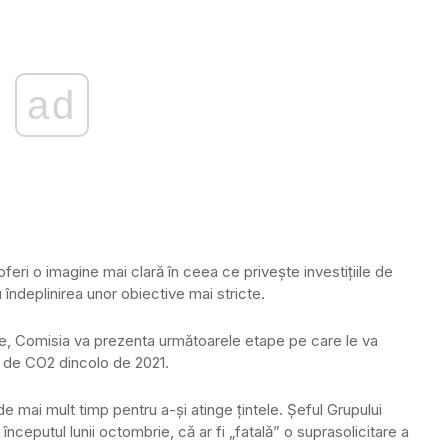
ad
oferi o imagine mai clară în ceea ce priveşte investiţiile de
 îndeplinirea unor obiective mai stricte.
ie, Comisia va prezenta următoarele etape pe care le va
i de CO2 dincolo de 2021.
e mai mult timp pentru a-şi atinge ţintele. Şeful Grupului
începutul lunii octombrie, că ar fi „fatală” o suprasolicitare a