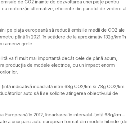
d emisiile de CO2 înainte de dezvoltarea unei pieţe pentru
 cu motorizări alternative, eficiente din punctul de vedere al
şini pe piaţa europeană să reducă emisiile medii de CO2 ale
ometru până în 2021, în scădere de la aproximativ 132g/km în
 cu amenzi grele.
abilită va fi mult mai importantă decât cele de până acum,
elera producţia de modele electrice, cu un impact enorm
ilor lor.
o ţintă indicativă încadrată între 68g CO2/km şi 78g CO2/km
ucătorilor auto să li se solicite atingerea obiectivului de
isia Europeană în 2012, încadrarea în intervalul-ţintă 68g/km –
itate a unui parc auto european format din modele hibride (de