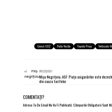
Emisii CO2
Flota Verde
Toyota Prius
Vehicule H
PRECEDENT
Mişu Negriţoiu, ASF: Piaţa asigurărilor este dezech
din cauza tarifelor
COMENTAȚI?
Adresa Ta De Email Nu Va Fi Publicată.
Câmpurile Obligatorii Sunt 