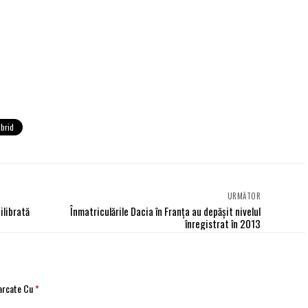
ibrid
URMĂTOR
ilibrată
Înmatriculările Dacia în Franţa au depăşit nivelul
înregistrat în 2013
Marcate Cu
*