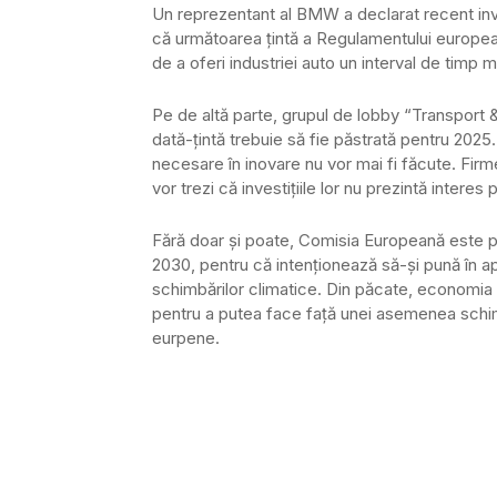
Un reprezentant al BMW a declarat recent inves
că următoarea ţintă a Regulamentului european
de a oferi industriei auto un interval de timp m
Pe de altă parte, grupul de lobby “Transport 
dată-ţintă trebuie să fie păstrată pentru 2025.
necesare în inovare nu vor mai fi făcute. Firme
vor trezi că investiţiile lor nu prezintă interes 
Fără doar şi poate, Comisia Europeană este p
2030, pentru că intenţionează să-şi pună în ap
schimbărilor climatice. Din păcate, economia es
pentru a putea face faţă unei asemenea schim
eurpene.