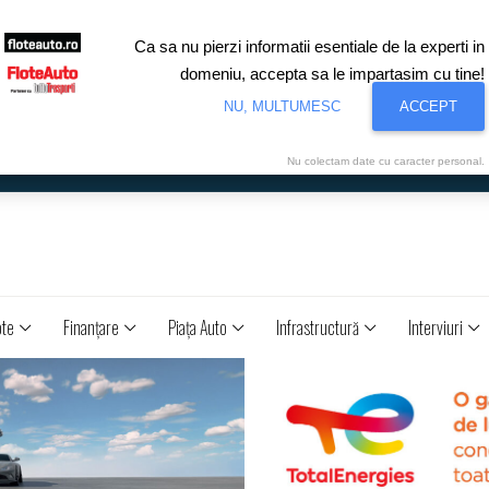
Ca sa nu pierzi informatii esentiale de la experti in
domeniu, accepta sa le impartasim cu tine!
NU, MULTUMESC
ACCEPT
Nu colectam date cu caracter personal.
ote
Finanţare
Piaţa Auto
Infrastructură
Interviuri