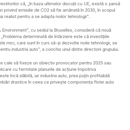
titorilor că, „în baza ultimelor discuţii cu UE, există o şansă
 privind emisiile de CO2 să fie amânată în 2030, în scopul
ai realist pentru a se adapta noilor tehnologii”.
& Environment”, cu sediul la Bruxelles, consideră că nouă
 „Problema determinată de întârziere este că investiţiile
le mici, care sunt în curs să-şi dezvolte noile tehnologii, se
pentru industria auto”, a conchis unul dintre directorii grupului.
e cale să fixeze un obiectiv provocator pentru 2025 sau
licare cu fermitate planurile de acţiune împotriva
te încă slăbită, iar industria auto, prea puţin profitabilă
bări drastice în ceea ce priveşte componenţa flotei auto