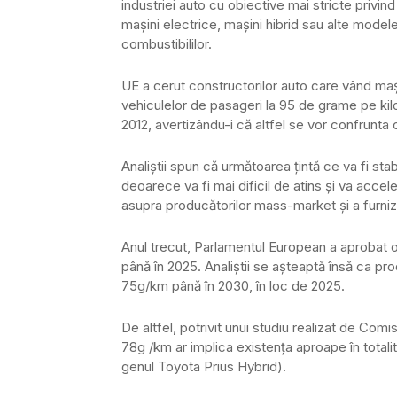
industriei auto cu obiective mai stricte privin
maşini electrice, maşini hibrid sau alte modele
combustibililor.
UE a cerut constructorilor auto care vând ma
vehiculelor de pasageri la 95 de grame pe kil
2012, avertizându-i că altfel se vor confrunta
Analiştii spun că următoarea ţintă ce va fi st
deoarece va fi mai dificil de atins şi va acc
asupra producătorilor mass-market şi a furnizor
Anul trecut, Parlamentul European a aprobat 
până în 2025. Analiştii se aşteaptă însă ca prod
75g/km până în 2030, în loc de 2025.
De altfel, potrivit unui studiu realizat de Com
78g /km ar implica existenţa aproape în total
genul Toyota Prius Hybrid).