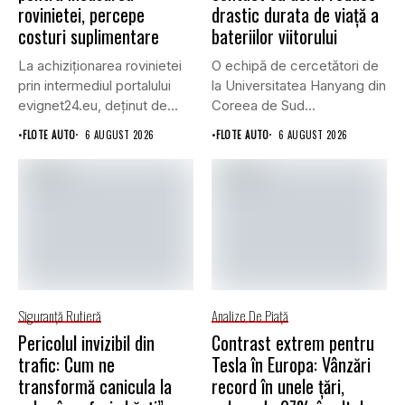
rovinietei, percepe
drastic durata de viață a
costuri suplimentare
bateriilor viitorului
La achiziționarea rovinietei
O echipă de cercetători de
prin intermediul portalului
la Universitatea Hanyang din
evignet24.eu, deținut de
Coreea de Sud...
Enternova Kft. din...
•
FLOTE AUTO
6 AUGUST 2026
•
FLOTE AUTO
6 AUGUST 2026
Siguranţă Rutieră
Analize De Piață
Pericolul invizibil din
Contrast extrem pentru
trafic: Cum ne
Tesla în Europa: Vânzări
transformă canicula la
record în unele țări,