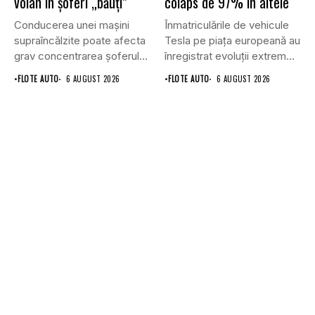
volan în șoferi „băuți”
colaps de 97% în altele
Conducerea unei mașini
Înmatriculările de vehicule
supraîncălzite poate afecta
Tesla pe piața europeană au
grav concentrarea șoferului
înregistrat evoluții extrem
și poate crește...
de...
•
FLOTE AUTO
6 AUGUST 2026
•
FLOTE AUTO
6 AUGUST 2026