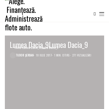
Lumea Dacia_9Lumea Dacia_9
Home
Lumea Dacia_9Lumea Dacia_9
TUDOR ȘERBAN
10 IULIE 2017
1 MIN. CITIRE
271 VIZUALIZĂRI