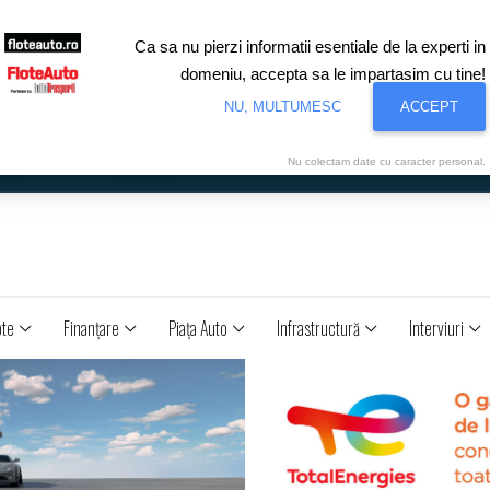
Ca sa nu pierzi informatii esentiale de la experti in
domeniu, accepta sa le impartasim cu tine!
NU, MULTUMESC
ACCEPT
Nu colectam date cu caracter personal.
ote
Finanţare
Piaţa Auto
Infrastructură
Interviuri