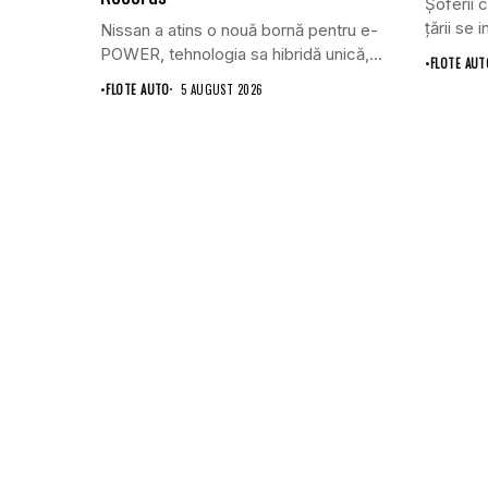
Șoferii 
țării se 
Nissan a atins o nouă bornă pentru e-
POWER, tehnologia sa hibridă unică,...
•
FLOTE AUT
•
FLOTE AUTO
5 AUGUST 2026