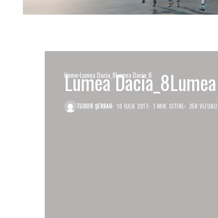
Lumea Dacia_8Lumea
Home
Lumea Dacia_8Lumea Dacia_8
TUDOR ȘERBAN
10 IULIE 2017
1 MIN. CITIRE
258 VIZUALI