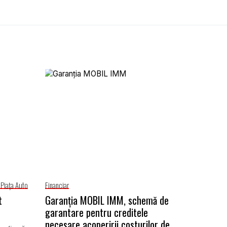
e
Piaţa Auto
Financiar
t
Garanţia MOBIL IMM, schemă de
garantare pentru creditele
necesare acoperirii costurilor de