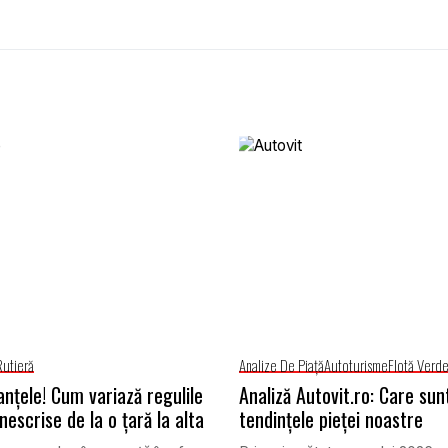
Rutieră
Analize De Piață
Autoturisme
Flotă Verd
anțele! Cum variază regulile
Analiză Autovit.ro: Care sun
nescrise de la o țară la alta
tendințele pieței noastre