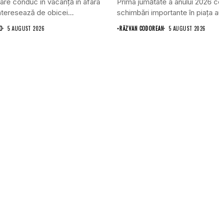
care conduc în vacanță în afara
Prima jumătate a anului 2026 
interesează de obicei...
schimbări importante în piața au
O
5 AUGUST 2026
•
RĂZVAN CODOREAN
5 AUGUST 2026