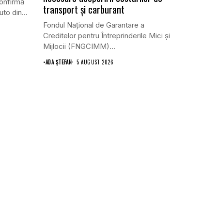
confirmă
transport şi carburant
to din...
Fondul Național de Garantare a
Creditelor pentru Întreprinderile Mici și
Mijlocii (FNGCIMM)...
•
ADA ȘTEFAN
5 AUGUST 2026