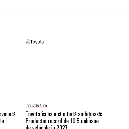
Industrie Auto
ovinietă
Toyota își asumă o țintă ambițioasă:
la 1
Producție record de 10,5 milioane
de vehicule în 2027