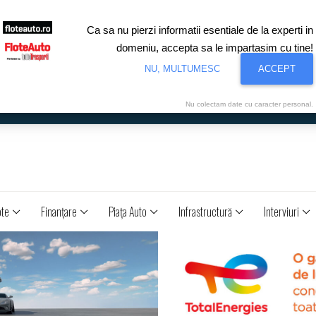
Ca sa nu pierzi informatii esentiale de la experti in
domeniu, accepta sa le impartasim cu tine!
NU, MULTUMESC
ACCEPT
Nu colectam date cu caracter personal.
ote
Finanţare
Piaţa Auto
Infrastructură
Interviuri