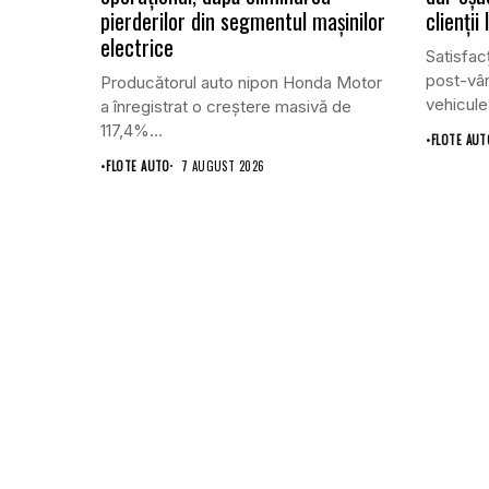
pierderilor din segmentul mașinilor
clienții
electrice
Satisfacț
post-vân
Producătorul auto nipon Honda Motor
vehicule
a înregistrat o creștere masivă de
117,4%...
•
FLOTE AUT
•
FLOTE AUTO
7 AUGUST 2026