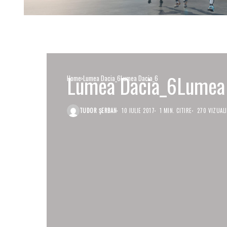
Lumea Dacia_6Lumea
Home
Lumea Dacia_6Lumea Dacia_6
TUDOR ȘERBAN
10 IULIE 2017
1 MIN. CITIRE
270 VIZUALI