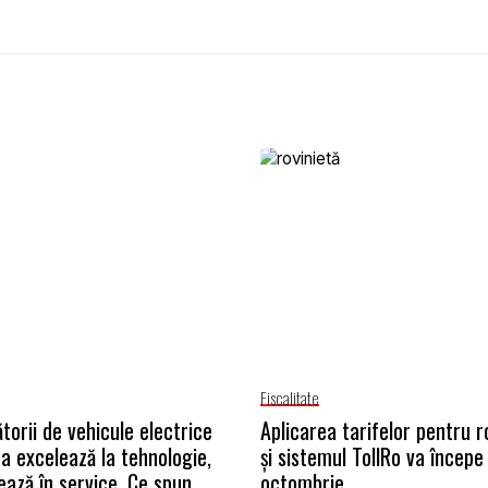
Fiscalitate
torii de vehicule electrice
Aplicarea tarifelor pentru r
na excelează la tehnologie,
și sistemul TollRo va începe 
ează în service. Ce spun
octombrie