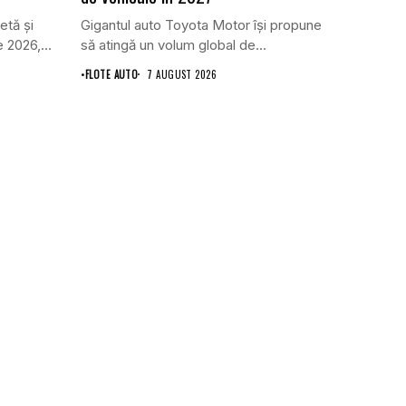
etă și
Gigantul auto Toyota Motor își propune
 2026,...
să atingă un volum global de...
•
FLOTE AUTO
7 AUGUST 2026