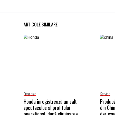
ARTICOLE SIMILARE
Financiar
Service
Honda înregistrează un salt
Producă
spectaculos al profitului
din Chi
operațional, după eliminarea
dar eșu