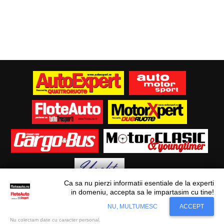
Ca sa nu pierzi informatii esentiale de la experti
in domeniu, accepta sa le impartasim cu tine!
Situl nostru utilizeaza cookies. Ce inseamna
© Flote Auto. Toate drepturile rezervate.
Accept
NU, MULTUMESC
ACCEPT
cookie?
Aflati mai mult...
Editorial
Asigurări
Fiscalitate
Juridic
Financiar
Analize De Piață
Transporturi
Nu colectam date cu caracter personal.