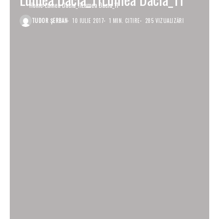
Home
Lumea Dacia_11Lumea Dacia_11
TUDOR ȘERBAN
10 IULIE 2017
1 MIN. CITIRE
285 VIZUALIZĂRI