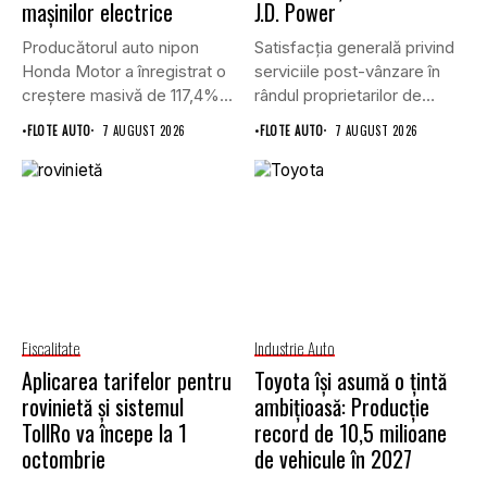
mașinilor electrice
J.D. Power
Producătorul auto nipon
Satisfacția generală privind
Honda Motor a înregistrat o
serviciile post-vânzare în
creștere masivă de 117,4%...
rândul proprietarilor de
vehicule cu energie...
•
FLOTE AUTO
7 AUGUST 2026
•
FLOTE AUTO
7 AUGUST 2026
Fiscalitate
Industrie Auto
Aplicarea tarifelor pentru
Toyota își asumă o țintă
rovinietă și sistemul
ambițioasă: Producție
TollRo va începe la 1
record de 10,5 milioane
octombrie
de vehicule în 2027