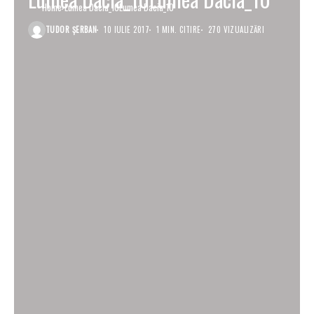
Home
Lumea Dacia_10Lumea Dacia_10
TUDOR ȘERBAN
10 IULIE 2017
1 MIN. CITIRE
270 VIZUALIZĂRI