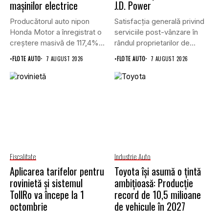
mașinilor electrice
J.D. Power
Producătorul auto nipon
Satisfacția generală privind
Honda Motor a înregistrat o
serviciile post-vânzare în
creștere masivă de 117,4%...
rândul proprietarilor de
vehicule cu energie...
•
FLOTE AUTO
7 AUGUST 2026
•
FLOTE AUTO
7 AUGUST 2026
Fiscalitate
Industrie Auto
Aplicarea tarifelor pentru
Toyota își asumă o țintă
rovinietă și sistemul
ambițioasă: Producție
TollRo va începe la 1
record de 10,5 milioane
octombrie
de vehicule în 2027