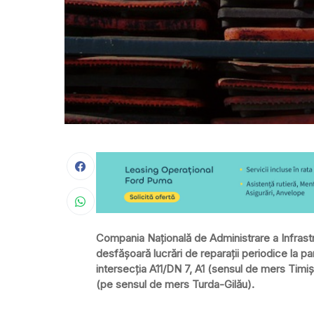
Compania Naţională de Administrare a Infrastr
desfăşoară lucrări de reparaţii periodice la 
intersecţia A11/DN 7, A1 (sensul de mers Timi
(pe sensul de mers Turda-Gilău).