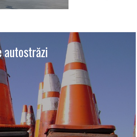
e autostrăzi
I