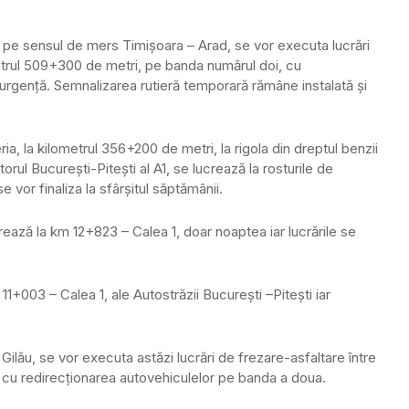
1, pe sensul de mers Timişoara – Arad, se vor executa lucrări
ometrul 509+300 de metri, pe banda numărul doi, cu
e urgenţă. Semnalizarea rutieră temporară rămâne instalată şi
ia, la kilometrul 356+200 de metri, la rigola din dreptul benzii
rul Bucureşti-Piteşti al A1, se lucrează la rosturile de
e vor finaliza la sfârşitul săptămânii.
ează la km 12+823 – Calea 1, doar noaptea iar lucrările se
11+003 – Calea 1, ale Autostrăzii Bucureşti –Piteşti iar
lău, se vor executa astăzi lucrări de frezare-asfaltare între
, cu redirecţionarea autovehiculelor pe banda a doua.