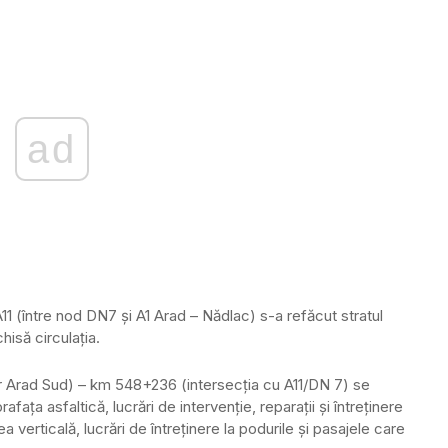
ad
1 (între nod DN7 şi A1 Arad – Nădlac) s-a refăcut stratul
hisă circulaţia.
r Arad Sud) – km 548+236 (intersecţia cu A11/DN 7) se
rafaţa asfaltică, lucrări de intervenţie, reparaţii şi întreţinere
ea verticală, lucrări de întreţinere la podurile şi pasajele care