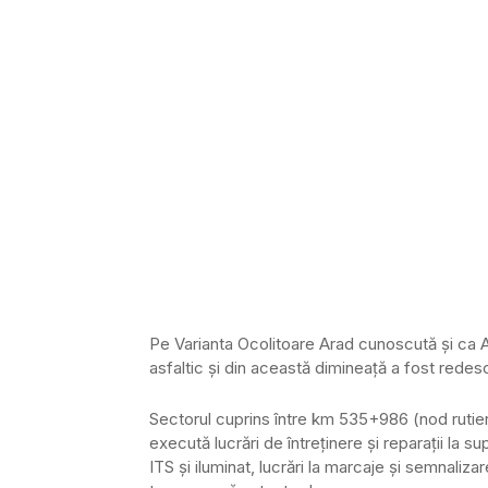
Pe Varianta Ocolitoare Arad cunoscută şi ca A1
asfaltic şi din această dimineaţă a fost redesc
Sectorul cuprins între km 535+986 (nod rutie
execută lucrări de întreţinere şi reparaţii la sup
ITS şi iluminat, lucrări la marcaje şi semnalizar