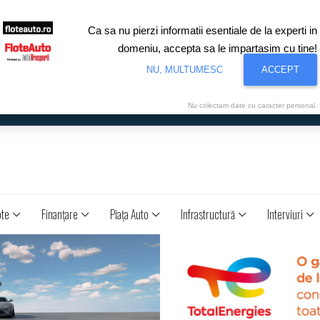
Ca sa nu pierzi informatii esentiale de la experti in
domeniu, accepta sa le impartasim cu tine!
NU, MULTUMESC
ACCEPT
Nu colectam date cu caracter personal.
ote
Finanţare
Piaţa Auto
Infrastructură
Interviuri