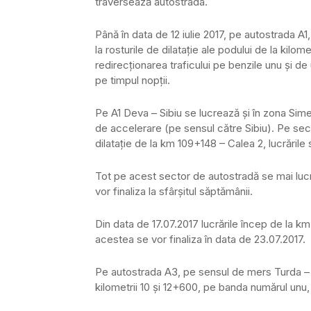
traversează autostrada.
Până în data de 12 iulie 2017, pe autostrada A
la rosturile de dilataţie ale podului de la kil
redirecţionarea traficului pe benzile unu şi d
pe timpul nopţii.
Pe A1 Deva – Sibiu se lucrează și în zona Simer
de accelerare (pe sensul către Sibiu). Pe secto
dilataţie de la km 109+148 – Calea 2, lucrările s
Tot pe acest sector de autostradă se mai lucr
vor finaliza la sfârşitul săptămânii.
Din data de 17.07.2017 lucrările încep de la km 
acestea se vor finaliza în data de 23.07.2017.
Pe autostrada A3, pe sensul de mers Turda – Gi
kilometrii 10 şi 12+600, pe banda numărul unu