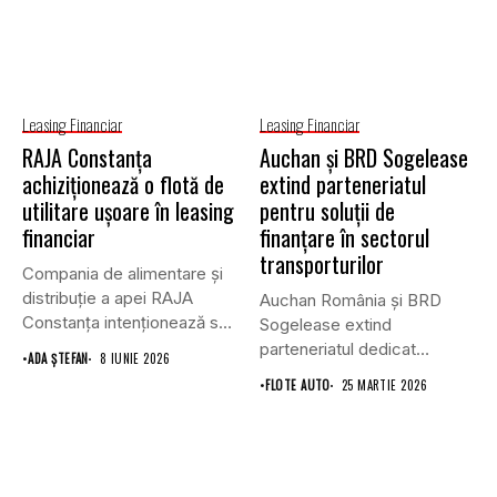
Leasing Financiar
Leasing Financiar
RAJA Constanța
Auchan și BRD Sogelease
achiziționează o flotă de
extind parteneriatul
utilitare ușoare în leasing
pentru soluții de
financiar
finanțare în sectorul
transporturilor
Compania de alimentare și
distribuție a apei RAJA
Auchan România și BRD
Constanța intenționează să
Sogelease extind
achiziționeze...
parteneriatul dedicat
•
ADA ȘTEFAN
8 IUNIE 2026
furnizorilor și companiilor
•
FLOTE AUTO
25 MARTIE 2026
de...