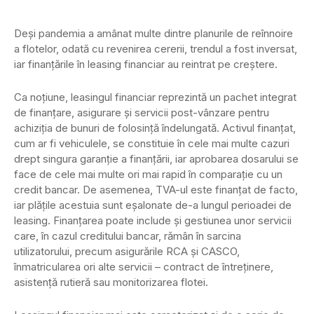
Deși pandemia a amânat multe dintre planurile de reînnoire
a flotelor, odată cu revenirea cererii, trendul a fost inversat,
iar finanțările în leasing financiar au reintrat pe creștere.
Ca noţiune, leasingul financiar reprezintă un pachet integrat
de finanţare, asigurare şi servicii post-vânzare pentru
achiziţia de bunuri de folosinţă îndelungată. Activul finanţat,
cum ar fi vehiculele, se constituie în cele mai multe cazuri
drept singura garanţie a finanţării, iar aprobarea dosarului se
face de cele mai multe ori mai rapid în comparaţie cu un
credit bancar. De asemenea, TVA-ul este finanţat de facto,
iar plăţile acestuia sunt eşalonate de-a lungul perioadei de
leasing. Finanţarea poate include şi gestiunea unor servicii
care, în cazul creditului bancar, rămân în sarcina
utilizatorului, precum asigurările RCA şi CASCO,
înmatricularea ori alte servicii – contract de întreținere,
asistenţă rutieră sau monitorizarea flotei.