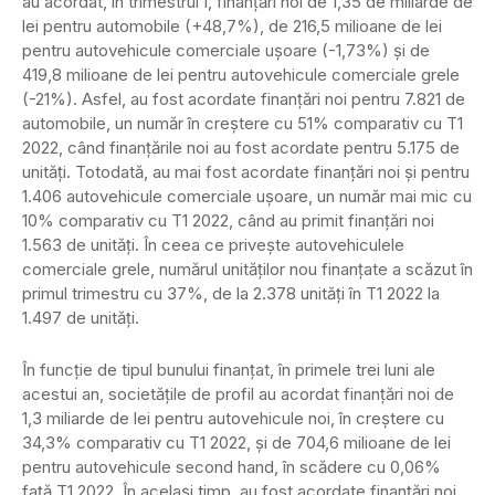
au acordat, în trimestrul I, finanțări noi de 1,35 de miliarde de
lei pentru automobile (+48,7%), de 216,5 milioane de lei
pentru autovehicule comerciale ușoare (-1,73%) și de
419,8 milioane de lei pentru autovehicule comerciale grele
(-21%). Asfel, au fost acordate finanțări noi pentru 7.821 de
automobile, un număr în creștere cu 51% comparativ cu T1
2022, când finanțările noi au fost acordate pentru 5.175 de
unități. Totodată, au mai fost acordate finanțări noi și pentru
1.406 autovehicule comerciale ușoare, un număr mai mic cu
10% comparativ cu T1 2022, când au primit finanțări noi
1.563 de unități. În ceea ce privește autovehiculele
comerciale grele, numărul unităților nou finanțate a scăzut în
primul trimestru cu 37%, de la 2.378 unități în T1 2022 la
1.497 de unități.
În funcție de tipul bunului finanțat, în primele trei luni ale
acestui an, societățile de profil au acordat finanțări noi de
1,3 miliarde de lei pentru autovehicule noi, în creștere cu
34,3% comparativ cu T1 2022, și de 704,6 milioane de lei
pentru autovehicule second hand, în scădere cu 0,06%
față T1 2022. În același timp, au fost acordate finanțări noi