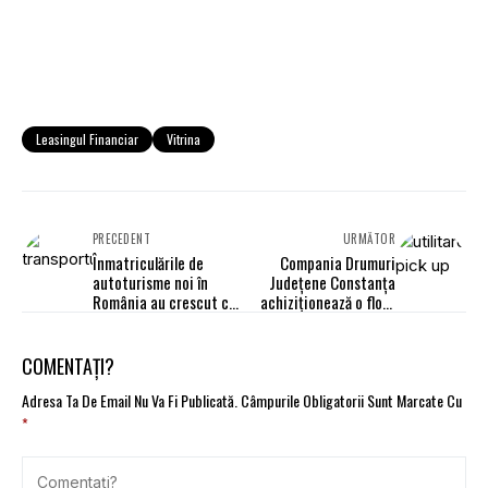
Leasingul Financiar
Vitrina
PRECEDENT
URMĂTOR
Înmatriculările de
Compania Drumuri
autoturisme noi în
Județene Constanța
România au crescut cu
achiziționează o flotă
9,63% în 2023
de 6 utilitare pick up în
leasing financiar
COMENTAȚI?
Adresa Ta De Email Nu Va Fi Publicată.
Câmpurile Obligatorii Sunt Marcate Cu
*