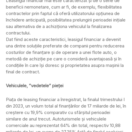
Leasingul financiar mai este caracterizat şi de o serie de
beneficii nemonetare, cum ar fi, de exemplu, flexibilitatea
contractelor prin faptul că oferă utilizatorului opţiunea de
închidere anticipată, posibilitatea prelungirii perioadei iniţiale
sau alternativa de a achiziţiona vehiculul la finalizarea
contractului.
Dat fiind aceste caracteristici, leasigul financiar a devenit
una dintre soluţiile preferate de companii pentru reducerea
costurilor de finanțare și de operare a unei flote auto, o
metodă de achiziţie pe care o consideră avantajoasă și în
condiţiile în care îşi doresc şi proprietatea asupra maşinii la
final de contract.
Vehiculele, ”vedetele” pieței
Piaţa de leasing financiar a înregistrat, la finalul trimestrului I
din 2023, un volum total al finanţărilor de 17 miliarde de lei, în
creștere cu 19,9% comparativ cu sfârșitul perioadei
similare de anul trecut. Autoturismele şi vehiculele
comerciale au reprezentat 64% din total, respectiv 10,88
miliarde de lei, un avans de 27,25% față de finalul aceluiași