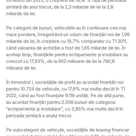
trimestru din 2023, o creștere de 19,18 % față de perioada
similară de anul trecut, de la 2,3 miliarde de lei la 2,8
miliarde de lei.
Pe categorii de bunuri, vehiculele au în continuare cea mai
mare pondere, înregistrând un volum de finanțări noi de 1,99
miliarde de lei, în creștere cu 19,7% comparativ cu T1 2011,
când valoarea de achiziție a fost de 1,65 miliarde de lei. În
același timp, finanțările pentru echipamente și imobiliare au
crescut cu 17,93%, de la 662 milioane de lei la 780,8
milioane de lei.
În trimestrul I, societățile de profil au acordat finanțări noi
pentru 10.724 de vehicule, cu 17,6% mai multe decât în T1
2022, când au fost finanțate 9.116 unități. Pe de altă parte,
au acordat finanțări pentru 2.508 bunuri din categoria
”echipamente și imobiliare”, cu 3,85% mai multe decît în
perioada similară a anului trecut.
Pe subcategorii de vehicule, societățile de leasing financiar