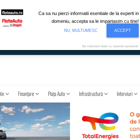
Ca sa nu pierzi informatii esentiale de la experti in
domeniu, accepta sa le impartasim cu tine!
NU, MULTUMESC
ACCEPT
Nu colectam date cu caracter personal.
ote
Finanţare
Piaţa Auto
Infrastructură
Interviuri