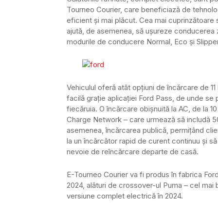
Tourneo Courier, care beneficiază de tehnol
eficient și mai plăcut. Cea mai cuprinzătoare 
ajută, de asemenea, să ușureze conducerea zilni
modurile de conducere Normal, Eco și Slipper
Vehiculul oferă atât opțiuni de încărcare de 1
facilă grație aplicației Ford Pass, de unde s
fiecăruia. O încărcare obișnuită la AC, de la 
Charge Network – care urmează să includă 500
asemenea, încărcarea publică, permițând clie
la un încărcător rapid de curent continuu și 
nevoie de reîncărcare departe de casă.
E-Tourneo Courier va fi produs în fabrica For
2024, alături de crossover-ul Puma – cel mai b
versiune complet electrică în 2024.