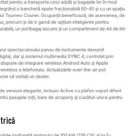
ltat pentru a transporta cinci adulți și bagajele lor în mod
 integrând o banchetă spate fracționabilă 60-40 și cu un spațiu
ul Tourneo Courier. Ocupanții beneficiază, de asemenea, de
pului, precum și de o gamă de opțiuni inteligente pentru
urabilă, un portbagaj ascuns și un compartiment de 44 de litri
 jurul spectaculosului panou de instrumente denumit
igital, dar și sistemul multimedia SYNC 4, controlat prin
ul dispune de integrare wireless Android Auto și Apple
ireless a telefonului. Actualizările over-the-air pot
voie să vizitați un dealer.
 versiuni elegante, inclusiv Active cu plafon vopsit diferit
ntru pasajele roții, bare de acoperiș și cusături unice pentru
trică
osibile mulțumită motorului de 100 kW (136 CP) al lui E-