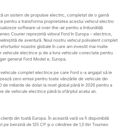
ază un sistem de propulsie electric, completat de o gamă
ate pentru a transforma proprietatea acestui vehicul electric
ctualizeze software-ul over-the-air pentru a îmbunătăți
eo Courier reprezintă viitorul Ford în Europa – electrice,
liniștită de aventură. Noul nostru vehicul polivalent complet
forturilor noastre globale în care am investit mai multe
e vehicule electrice și de a livra vehicule conectate pentru
nager general Ford Model e, Europa.
vehicule complet electrice pe care Ford s-a angajat să le
zează zero emisii pentru toate vânzările de vehicule din
de miliarde de dolari la nivel global până în 2026 pentru a
e de vehicule electrice până la sfârșitul acelui an.
lienții din toată Europa. În această vară va fi disponibilă
e benzină de 125 CP și o cilindree de 1,0 litri Tourneo