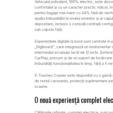
Vehiculul polivalent, 100% electric, este dezvo
confortabil și cu un caracter practic ridicat,
pentru bagaje mai mare cu 44% față de vechi
spațiu îmbunătățit la nivelul umerilor și al ca
depozitare, inclusiv o consolă centrală config
sub capota față.
Experiențele digitale la bord sunt centrate în
„Digiboard”, care integrează un instrumentar d
intermediul ecranului tactil de 12 inchi. Șofer
CarPlay, precum și de un suport de încărcare w
îmbunătăți funcționalitatea în timp, fără a fi ne
E-Tourneo Courier este disponibil cu o gamă de
de restul caroseriei, protecții suplimentare pe
scaune.
O nouă experiență complet elec
Călătoriile rafinate, complet electrice, sunt p