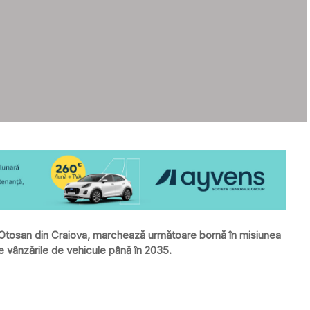
d Otosan din Craiova, marchează următoare bornă în misiunea
e vânzările de vehicule până în 2035.