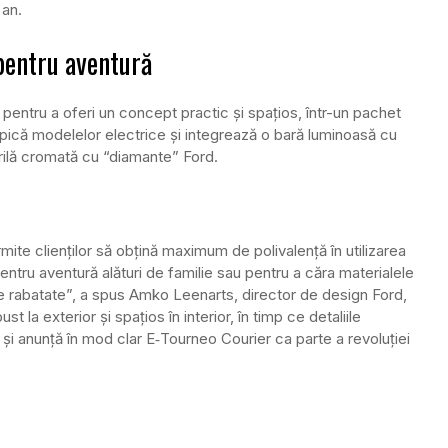
 an.
pentru aventură
pentru a oferi un concept practic și spațios, într-un pachet
ipică modelelor electrice și integrează o bară luminoasă cu
grilă cromată cu “diamante” Ford.
ite clienților să obțină maximum de polivalență în utilizarea
entru aventură alături de familie sau pentru a căra materialele
e rabatate”, a spus Amko Leenarts, director de design Ford,
 la exterior și spațios în interior, în timp ce detaliile
și anunță în mod clar E‑Tourneo Courier ca parte a revoluției