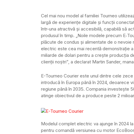
Cel mai nou model al familiei Tourneo utilize
largă de experiențe digitale și funcții conect
într-una atractivă și accesibilă, capabilă să a
produsul în timp. „Noile modele precum E‑Tourn
plăcute de condus și alimentate de o nevoie ne
electric este cea mai recentă demonstrație a e
miliarde de dolari pentru a crește producția d
clienții noștri”, a declarat Martin Sander, ma
E-Tourneo Courier este unul dintre cele zece 
introducă în Europa până în 2024, deoarece vi
regiune până în 2035. Compania investește 50 
atinge obiectivul de a produce peste 2 milioan
Modelul complet electric va ajunge în 2024 la c
pentru comandă versiunea cu motor EcoBoost p