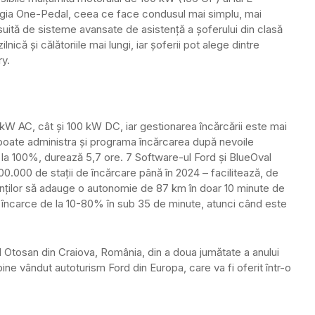
ogia One-Pedal, ceea ce face condusul mai simplu, mai
suită de sisteme avansate de asistență a șoferului din clasă
că și călătoriile mai lungi, iar șoferii pot alege dintre
y.
1 kW AC, cât și 100 kW DC, iar gestionarea încărcării este mai
e poate administra și programa încărcarea după nevoile
10 la 100%, durează 5,7 ore. 7 Software-ul Ford și BlueOval
.000 de stații de încărcare până în 2024 – facilitează, de
nților să adauge o autonomie de 87 km în doar 10 minute de
să încarce de la 10-80% în sub 35 de minute, atunci când este
d Otosan din Craiova, România, din a doua jumătate a anului
ine vândut autoturism Ford din Europa, care va fi oferit într-o