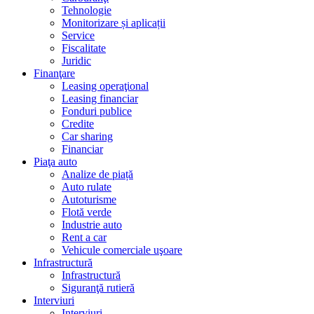
Tehnologie
Monitorizare și aplicații
Service
Fiscalitate
Juridic
Finanţare
Leasing operaţional
Leasing financiar
Fonduri publice
Credite
Car sharing
Financiar
Piaţa auto
Analize de piață
Auto rulate
Autoturisme
Flotă verde
Industrie auto
Rent a car
Vehicule comerciale uşoare
Infrastructură
Infrastructură
Siguranţă rutieră
Interviuri
Interviuri