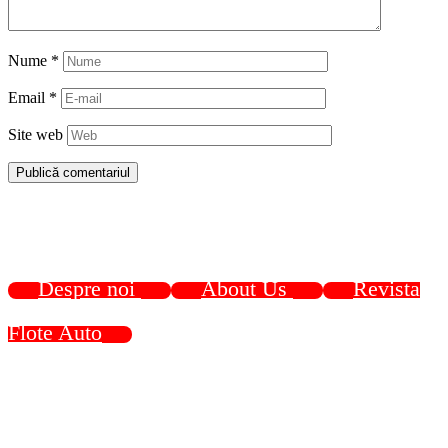
Nume
*
Email
*
Site web
Despre noi
About Us
Revista
Flote Auto