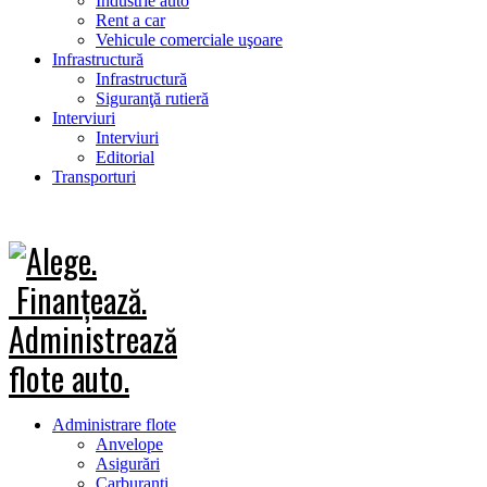
Industrie auto
Rent a car
Vehicule comerciale uşoare
Infrastructură
Infrastructură
Siguranţă rutieră
Interviuri
Interviuri
Editorial
Transporturi
Administrare flote
Anvelope
Asigurări
Carburanţi