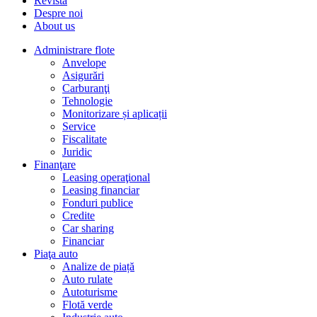
Revista
Despre noi
About us
Administrare flote
Anvelope
Asigurări
Carburanţi
Tehnologie
Monitorizare și aplicații
Service
Fiscalitate
Juridic
Finanţare
Leasing operaţional
Leasing financiar
Fonduri publice
Credite
Car sharing
Financiar
Piaţa auto
Analize de piață
Auto rulate
Autoturisme
Flotă verde