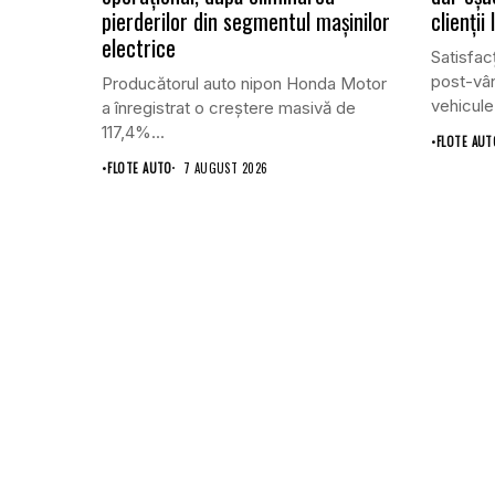
pierderilor din segmentul mașinilor
clienții
electrice
Satisfacț
post-vân
Producătorul auto nipon Honda Motor
vehicule
a înregistrat o creștere masivă de
117,4%...
•
FLOTE AUT
•
FLOTE AUTO
7 AUGUST 2026