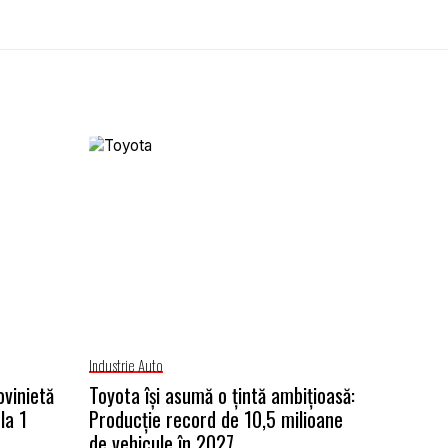
Industrie Auto
ovinietă
Toyota își asumă o țintă ambițioasă:
la 1
Producție record de 10,5 milioane
de vehicule în 2027