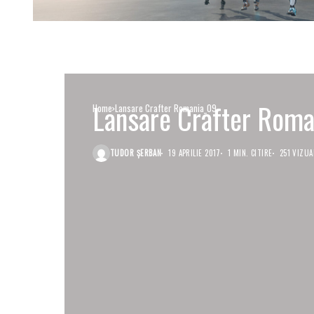
Lansare Crafter Rom
Home
Lansare Crafter Romania_09
TUDOR ȘERBAN
19 APRILIE 2017
1 MIN. CITIRE
251 VIZUA