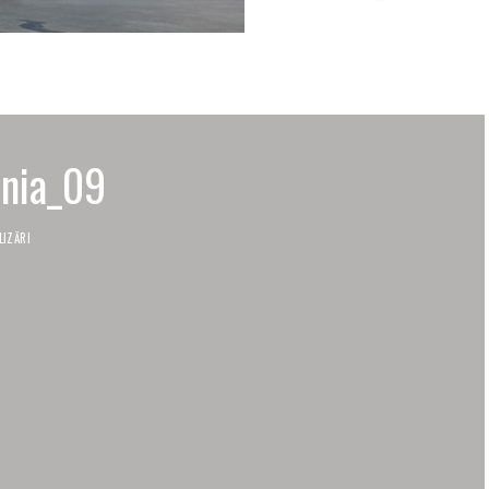
ania_09
LIZĂRI