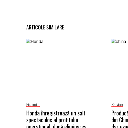
ARTICOLE SIMILARE
Financiar
Service
Honda înregistrează un salt
Producă
spectaculos al profitului
din Chi
operațional, după eliminarea
dar eșu