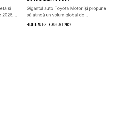
etă și
Gigantul auto Toyota Motor își propune
 2026,...
să atingă un volum global de...
•
FLOTE AUTO
7 AUGUST 2026