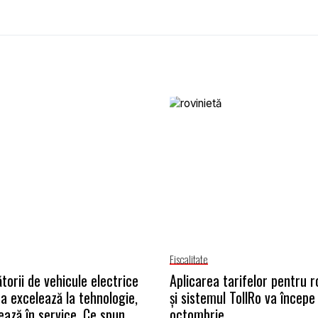
Fiscalitate
torii de vehicule electrice
Aplicarea tarifelor pentru r
na excelează la tehnologie,
și sistemul TollRo va începe 
ează în service. Ce spun
octombrie