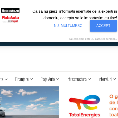
Ca sa nu pierzi informatii esentiale de la experti in
domeniu, accepta sa le impartasim cu tine!
NU, MULTUMESC
ACCEPT
Nu colectam date cu caracter personal.
ote
Finanţare
Piaţa Auto
Infrastructură
Interviuri