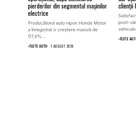
pierderilor din segmentul mașinilor
clienții
electrice
Satisfacț
post-vân
Producătorul auto nipon Honda Motor
vehicule
a înregistrat o creștere masivă de
117,4%...
•
FLOTE AUT
•
FLOTE AUTO
7 AUGUST 2026