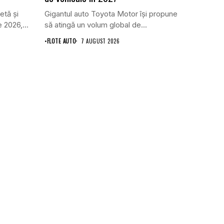
etă și
Gigantul auto Toyota Motor își propune
 2026,...
să atingă un volum global de...
•
FLOTE AUTO
7 AUGUST 2026