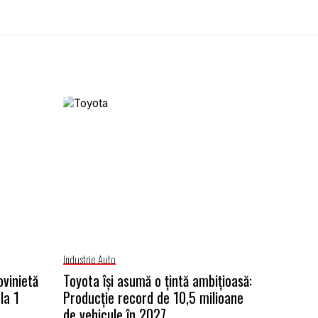
Industrie Auto
ovinietă
Toyota își asumă o țintă ambițioasă:
la 1
Producție record de 10,5 milioane
de vehicule în 2027