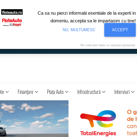
Ca sa nu pierzi informatii esentiale de la experti in
domeniu, accepta sa le impartasim cu tine!
NU, MULTUMESC
ACCEPT
Nu colectam date cu caracter personal.
ote
Finanţare
Piaţa Auto
Infrastructură
Interviuri