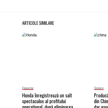
ARTICOLE SIMILARE
Financiar
Service
Honda înregistrează un salt
Producă
spectaculos al profitului
din Chi
operațional, după eliminarea
dar eșu