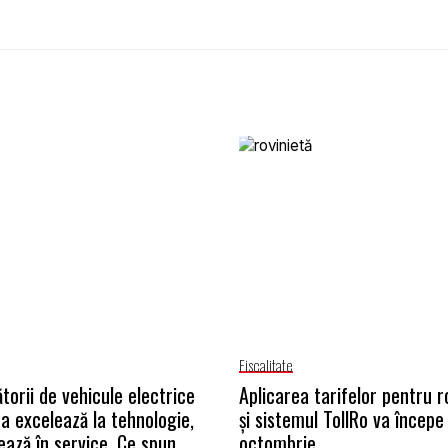
Fiscalitate
torii de vehicule electrice
Aplicarea tarifelor pentru r
na excelează la tehnologie,
și sistemul TollRo va începe 
ează în service. Ce spun
octombrie