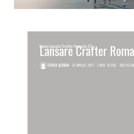
Lansare Crafter Roma
Home
Lansare Crafter Romania_07
TUDOR ȘERBAN
19 APRILIE 2017
1 MIN. CITIRE
258 VIZUA