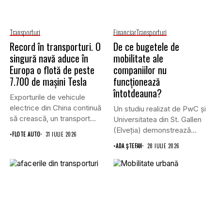
Transporturi
Financiar
Transporturi
Record în transporturi. O
De ce bugetele de
singură navă aduce în
mobilitate ale
Europa o flotă de peste
companiilor nu
7.700 de mașini Tesla
funcționează
întotdeauna?
Exporturile de vehicule
electrice din China continuă
Un studiu realizat de PwC și
să crească, un transport
Universitatea din St. Gallen
record...
(Elveția) demonstrează...
•
FLOTE AUTO
31 IULIE 2026
•
ADA ȘTEFAN
28 IULIE 2026