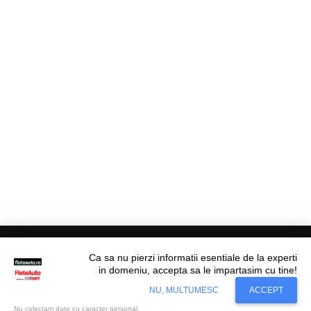
Ca sa nu pierzi informatii esentiale de la experti
in domeniu, accepta sa le impartasim cu tine!
Situl nostru utilizeaza cookies. Ce inseamna
© Flote Auto. Toate drepturile rezervate.
Accept
NU, MULTUMESC
ACCEPT
cookie?
Aflati mai mult...
Editorial
Asigurări
Fiscalitate
Juridic
Financiar
Analize De Piață
Transporturi
Nu colectam date cu caracter personal.