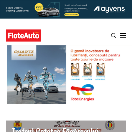
Trofeul Cetatea Făgărașului