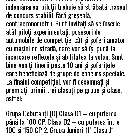
îndemânarea, piloții trebuie să străbată traseul
de concurs stabilit fără greșeală,
contracronometru. Sunt invitați să se înscrie
atât piloți experimentați, posesori de
automobile de competiție, cât și șoferi amatori
cu mașini de stradă, care vor să își pună la
încercare reflexele și abilitatea la volan. Sunt
bine-veniți tinerii peste 10 ani și șoferițele –
care beneficiază de grupe de concurs speciale.
La finalul competiției, vor fi desemnați și
premiați, primii trei clasați pe grupe și clase,
astfel:
Grupa Debutanți (D) Clasa D1 – cu puterea
până la 100 CP, Clasa D2 – cu puterea între
100 și 150 CP 2. Grupa Juniori (J) Clasa J1 –