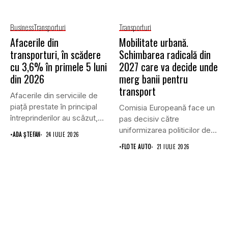
Business
Transporturi
Transporturi
Afacerile din
Mobilitate urbană.
transporturi, în scădere
Schimbarea radicală din
cu 3,6% în primele 5 luni
2027 care va decide unde
din 2026
merg banii pentru
transport
Afacerile din serviciile de
piaţă prestate în principal
Comisia Europeană face un
întreprinderilor au scăzut,
pas decisiv către
în...
uniformizarea politicilor de
•
ADA ȘTEFAN
24 IULIE 2026
transport prin...
•
FLOTE AUTO
21 IULIE 2026