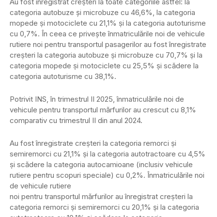
Au fost înregistrat creṣteri la toate categoriile astfel: la
categoria autobuze și microbuze cu 46,6%, la categoria
mopede ṣi motociclete cu 21,1% ṣi la categoria autoturisme
cu 0,7%. În ceea ce privește înmatriculările noi de vehicule
rutiere noi pentru transportul pasagerilor au fost înregistrate
creṣteri la categoria autobuze ṣi microbuze cu 70,7% ṣi la
categoria mopede ṣi motociclete cu 25,5% ṣi scădere la
categoria autoturisme cu 38,1%.
Potrivit INS, în trimestrul II 2025, înmatriculările noi de
vehicule pentru transportul mărfurilor au crescut cu 8,1%
comparativ cu trimestrul II din anul 2024.
Au fost înregistrate creṣteri la categoria remorci ṣi
semiremorci cu 21,1% ṣi la categoria autotractoare cu 4,5%
ṣi scădere la categoria autocamioane (inclusiv vehicule
rutiere pentru scopuri speciale) cu 0,2%. Înmatriculările noi
de vehicule rutiere
noi pentru transportul mărfurilor au înregistrat creṣteri la
categoria remorci ṣi semiremorci cu 20,1% ṣi la categoria