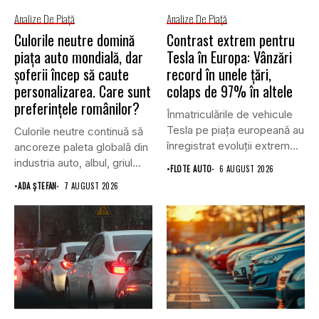
Analize De Piață
Analize De Piață
Culorile neutre domină
Contrast extrem pentru
piața auto mondială, dar
Tesla în Europa: Vânzări
șoferii încep să caute
record în unele țări,
personalizarea. Care sunt
colaps de 97% în altele
preferințele românilor?
Înmatriculările de vehicule
Tesla pe piața europeană au
Culorile neutre continuă să
înregistrat evoluții extrem
ancoreze paleta globală din
de...
industria auto, albul, griul...
•
FLOTE AUTO
6 AUGUST 2026
•
ADA ȘTEFAN
7 AUGUST 2026