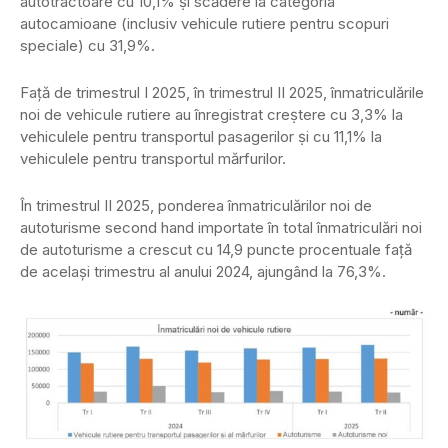
autotractoare cu 10,1% ṣi scădere la categoria
autocamioane (inclusiv vehicule rutiere pentru scopuri
speciale) cu 31,9%.
Faţă de trimestrul I 2025, în trimestrul II 2025, înmatriculările
noi de vehicule rutiere au înregistrat creṣtere cu 3,3% la
vehiculele pentru transportul pasagerilor ṣi cu 11,1% la
vehiculele pentru transportul mărfurilor.
În trimestrul II 2025, ponderea înmatriculărilor noi de
autoturisme second hand importate în total înmatriculări noi
de autoturisme a crescut cu 14,9 puncte procentuale față
de același trimestru al anului 2024, ajungând la 76,3%.