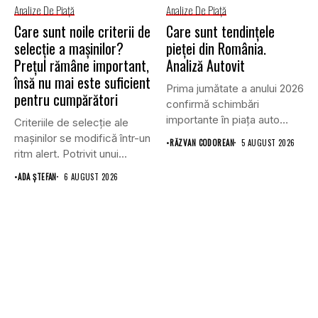
Analize De Piață
Analize De Piață
Care sunt noile criterii de
Care sunt tendințele
selecție a mașinilor?
pieței din România.
Prețul rămâne important,
Analiză Autovit
însă nu mai este suficient
Prima jumătate a anului 2026
pentru cumpărători
confirmă schimbări
importante în piața auto
Criteriile de selecție ale
din...
mașinilor se modifică într-un
•
RĂZVAN CODOREAN
5 AUGUST 2026
ritm alert. Potrivit unui...
•
ADA ȘTEFAN
6 AUGUST 2026