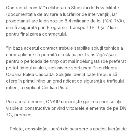
Contractul constă în elaborarea Studiului de Fezabilitate
(documentația de avizare a lucrărilor de intervenții), iar
proiectantul are la dispoziție 8,4 milioane de lei (fără TVA),
sumă asigurată prin Programul Transport (PT) și 12 luni
pentru finalizarea contractului.
”În baza acestui contract trebuie stabilite soluții tehnice a
căror aplicare să permită circulația pe Transfăgărășan
pentru o perioada de timp cât mai îndelungată (de preferat
pe tot timpul anului), inclusiv pe secțiunea PisculNegru –
Cabana Bâlea Cascadă. Soluțiile identificate trebuie să
ofere în primul rând un grad ridicat de siguranță a traficului
rutier”, a explicat Cristian Pistol.
Prin acest demers, CNAIR urmărește găsirea unor soluții
viabile și constructive privind viitoarele elemente de pe DN
7C, precum:
– Polate, consolidări, lucrări de scurgere a apelor, lucrări de