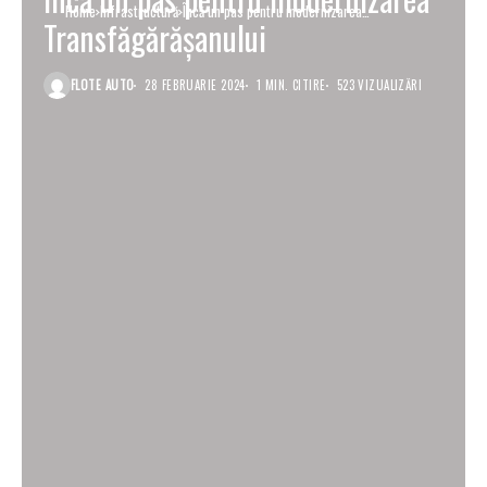
Home
Infrastructură
Încă un pas pentru modernizarea
Transfăgărășanului
Transfăgărășanului
FLOTE AUTO
28 FEBRUARIE 2024
1 MIN. CITIRE
523 VIZUALIZĂRI