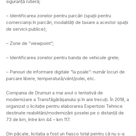
siguranță rutieră;
– Identificarea zonelor pentru parcări (spații pentru
comercianși în parcări, modalități de taxare a acestor spații
de servicii publice);
– Zone de “viewpoint”;
– Identificarea zonelor pentru banda de vehicule grele;
– Panouri de informare digitale “la poale”: număr locuri de
parcare libere, temperatură/vânt/polei, etc.
Compania de Drumuri a mai avut o tentativă de
modernizare a Transfăgărășanului și în anii trecuți. În 2018, a
organizat o licitaţie pentru elaborarea Expertizei Tehnice
destinate reabilitării/modernizării șoselei pe o distanţă de
73 de km, între km 44 – km 117.
Din păcate, licitaţia a fost un fiasco total pentru că nu s-a