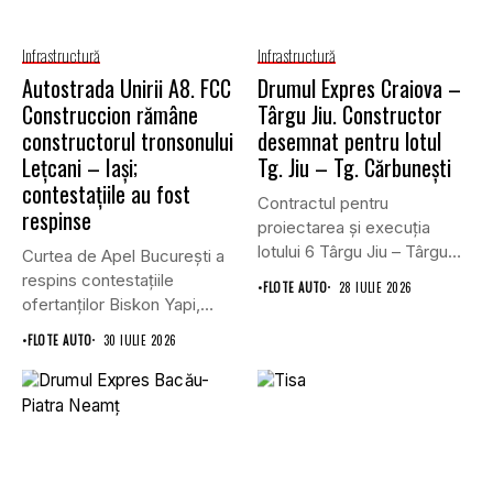
Infrastructură
Infrastructură
Autostrada Unirii A8. FCC
Drumul Expres Craiova –
Construccion rămâne
Târgu Jiu. Constructor
constructorul tronsonului
desemnat pentru lotul
Lețcani – Iași;
Tg. Jiu – Tg. Cărbunești
contestațiile au fost
Contractul pentru
respinse
proiectarea și execuția
lotului 6 Târgu Jiu – Târgu
Curtea de Apel București a
Cărbunești,...
respins contestațiile
•
FLOTE AUTO
28 IULIE 2026
ofertanților Biskon Yapi,
Straco și...
•
FLOTE AUTO
30 IULIE 2026