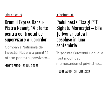
Infrastructură
Infrastructură
Drumul Expres Bacău-
Podul peste Tisa și PTF
Piatra Neamț. 14 oferte
Sighetu Marmației – Bila
pentru contractul de
Țerkva ar putea fi
supervizare a lucrărilor
deschise în luna
septembrie
Compania Națională de
Investiții Rutiere a primit 14
În ședința Guvernului de joi a
oferte pentru supervizarea
fost modificat
lucrărilor...
memorandumul privind noul
•
FLOTE AUTO
24 IULIE 2026
punct...
•
FLOTE AUTO
24 IULIE 2026