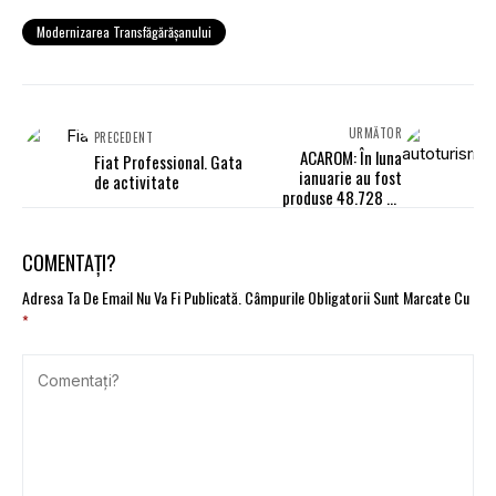
Modernizarea Transfăgărășanului
URMĂTOR
PRECEDENT
ACAROM: În luna
Fiat Professional. Gata
ianuarie au fost
de activitate
produse 48.728 de
autoturisme, în
creștere cu 26,34%
COMENTAȚI?
Adresa Ta De Email Nu Va Fi Publicată.
Câmpurile Obligatorii Sunt Marcate Cu
*