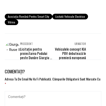
Asociația Română Pentru Smart City
Licitatii Vehicule Electrice
Vitrina
PRECEDENT
URMĂTOR
Licitație pentru
Vehiculele concept KIA
proiectarea Podului
PBV debutează în
peste Dunăre Giurgiu -
premieră europeană
Ruse II
COMENTAȚI?
Adresa Ta De Email Nu Va Fi Publicată.
Câmpurile Obligatorii Sunt Marcate Cu
*