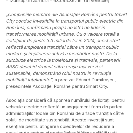
– Municipiul Alba Iulia – 63.095.862 lei (41 vehicule)
„Companiile membre ale Asociației Române pentru Smart
City conduc investițiile în transportul public electric din
România, confirmând poziția noastră de lider în
transformarea mobilității urbane. Cu o valoare totală a
licitațiilor de peste 3.3 miliarde lei în 2024, acest efort
reflectă amploarea tranziției către un transport public
modern și implicarea activă a membrilor noștri. De la
autobuze electrice la troleibuze și tramvaie, partenerii
ARSC deschid drumul către orașe mai verzi și
sustenabile, demonstrând rolul nostru în revoluția
mobilității inteligente”
, a precizat Eduard Dumitrașcu,
președintele Asociației Române pentru Smart City.
Asociația consideră că sporirea numărului de licitații pentru
vehicule electrice reflectă un angajament ferm din partea
administrațiilor locale din România de a face tranziția către
soluții de mobilitate sustenabilă. Aceste investiții sunt
esențiale pentru atingerea obiectivelor de reducere a
emisiilor de carbon și pentru îmbunătățirea calității vieții