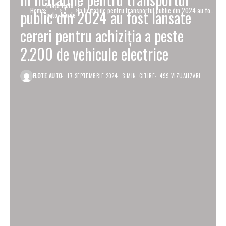
Piaţa
Flotă
Home
În licitațiile pentru transportul public din 2024 au fost
public din 2024 au fost lansate
auto
verde
lansate cereri pentru achiziția a peste 2.200 de
vehicule electrice
cereri pentru achiziția a peste
2.200 de vehicule electrice
FLOTE AUTO
17 SEPTEMBRIE 2024
3 MIN. CITIRE
499 VIZUALIZĂRI