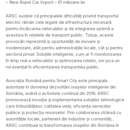
– New Kopel Car Import – 61 milioane lei
ARSC susține că principalele dificultăți privind transportul
electric rămân cele legate de infrastructura necesară
pentru încărcarea vehiculelor și de integrarea optimă a
acestora în rețelele de transport public. Totuși, aceste
provocări reprezintă și oportunități de inovare și
modernizare, atât pentru administrațiile locale, cât și pentru
sectorul privat. Soluțiile inteligente, cum ar fi monitorizarea
în timp real a vehiculelor și optimizarea rutelor, vor juca un
rol esențial în eficientizarea transportului public.
Asociația Română pentru Smart City este principala
autoritate în domeniul dezvoltării orașelor inteligente din
România, având o activitate continuă din 2016. ARSC
promovează inovația și implementarea soluțiilor tehnologice
care îmbunătățesc calitatea vieții, eficiența serviciilor
publice și protecția resurselor. Prin colaborarea strânsă cu
autoritățile locale, partenerii din industrie și comunități,
ARSC contribuie la transformarea orașelor din România în