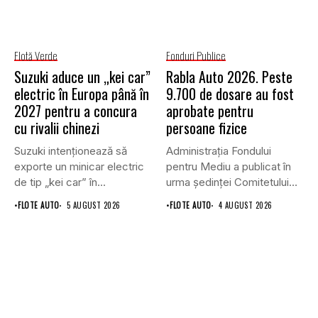
Flotă Verde
Fonduri Publice
Suzuki aduce un „kei car”
Rabla Auto 2026. Peste
electric în Europa până în
9.700 de dosare au fost
2027 pentru a concura
aprobate pentru
cu rivalii chinezi
persoane fizice
Suzuki intenționează să
Administrația Fondului
exporte un minicar electric
pentru Mediu a publicat în
de tip „kei car” în...
urma ședinței Comitetului
de Avizare,...
•
FLOTE AUTO
5 AUGUST 2026
•
FLOTE AUTO
4 AUGUST 2026