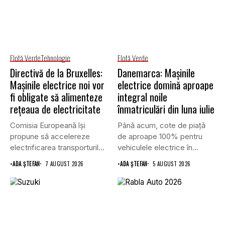
Flotă Verde
Tehnologie
Flotă Verde
Directivă de la Bruxelles:
Danemarca: Mașinile
Mașinile electrice noi vor
electrice domină aproape
fi obligate să alimenteze
integral noile
rețeaua de electricitate
înmatriculări din luna iulie
Comisia Europeană își
Până acum, cote de piață
propune să accelereze
de aproape 100% pentru
electrificarea transporturilor,
vehiculele electrice în...
a clădirilor și a...
•
ADA ȘTEFAN
7 AUGUST 2026
•
ADA ȘTEFAN
5 AUGUST 2026