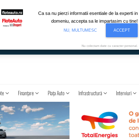
Ca sa nu pierzi informatii esentiale de la experti in
domeniu, accepta sa le impartasim cu tine!
NU, MULTUMESC
ACCEPT
Nu colectam date cu caracter personal.
ote
Finanţare
Piaţa Auto
Infrastructură
Interviuri