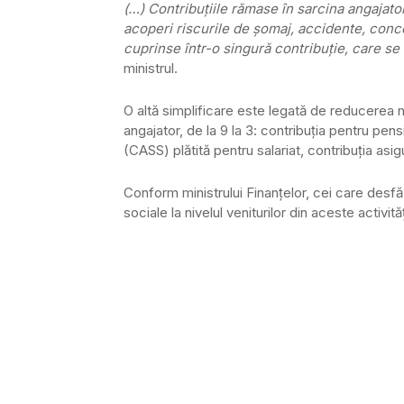
(…) Contribuţiile rămase în sarcina angajat
acoperi riscurile de şomaj, accidente, conce
cuprinse într-o singură contribuţie, care s
ministrul.
O altă simplificare este legată de reducerea nu
angajator, de la 9 la 3: contribuţia pentru pens
(CASS) plătită pentru salariat, contribuţia as
Conform ministrului Finanţelor, cei care desfăş
sociale la nivelul veniturilor din aceste activită