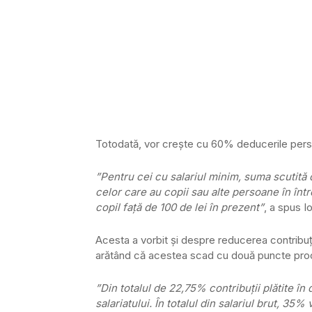
Totodată, vor creşte cu 60% deducerile person
”Pentru cei cu salariul minim, suma scutită de
celor care au copii sau alte persoane în înt
copil faţă de 100 de lei în prezent”
, a spus I
Acesta a vorbit şi despre reducerea contribuţiil
arătând că acestea scad cu două puncte proce
”Din totalul de 22,75% contribuţii plătite în
salariatului. În totalul din salariul brut, 35%