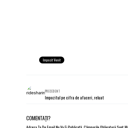
Impozit Venit
PRECEDENT
Impozitul pe cifra de afaceri, reluat
COMENTAȚI?
Adresa Ta De Email Nu Va Fi Publicată.
Câmpurile Obligatorii Sunt 