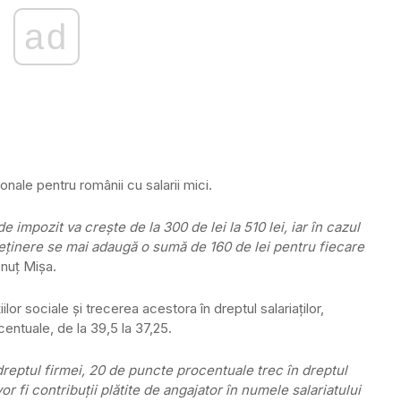
ad
ale pentru românii cu salarii mici.
 impozit va creşte de la 300 de lei la 510 lei, iar în cazul
reţinere se mai adaugă o sumă de 160 de lei pentru fiecare
onuţ Mişa.
or sociale şi trecerea acestora în dreptul salariaţilor,
ntuale, de la 39,5 la 37,25.
 dreptul firmei, 20 de puncte procentuale trec în dreptul
 vor fi contribuţii plătite de angajator în numele salariatului