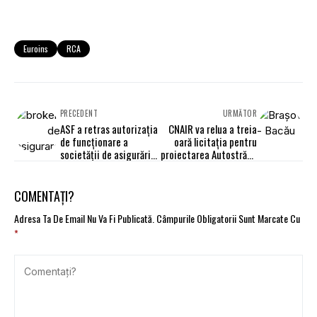
Euroins
RCA
PRECEDENT
URMĂTOR
ASF a retras autorizația
CNAIR va relua a treia
de funcționare a
oară licitația pentru
societății de asigurări
proiectarea Autostrăzii
Euroins România, liderul
A13 Braşov - Bacău
pieței RCA
COMENTAȚI?
Adresa Ta De Email Nu Va Fi Publicată.
Câmpurile Obligatorii Sunt Marcate Cu
*