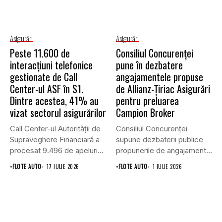
Asigurări
Asigurări
Peste 11.600 de
Consiliul Concurenţei
interacțiuni telefonice
pune în dezbatere
gestionate de Call
angajamentele propuse
Center-ul ASF în S1.
de Allianz-Ţiriac Asigurări
Dintre acestea, 41% au
pentru preluarea
vizat sectorul asigurărilor
Campion Broker
Call Center-ul Autorității de
Consiliul Concurenţei
Supraveghere Financiară a
supune dezbaterii publice
procesat 9.496 de apeluri
propunerile de angajamente
primite...
formulate de Allianz-Ţiriac
•
FLOTE AUTO
17 IULIE 2026
•
FLOTE AUTO
1 IULIE 2026
Asigurări...