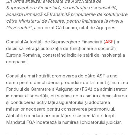
„În urma analizei efectuate de Autoritatea de
Supraveghere Financiară, ca instituţie responsabilă,
aceasta urmează să transmită propunerile de soluţionare
către Ministerul de Finanţe, pentru înaintarea la nivelul
Guvernului”
, a precizat Cărbunaru, citat de Agerpres.
Consiliul Autorităţii de Supraveghere Financiară (
ASF
) a
decis să retragă autorizaţia de funcţionare a societăţii
Euroins România, constatând indiciile stării de insolvenţă a
companiei.
Consiliul a mai hotărât promovarea de către ASF a unei
cereri pentru deschiderea procedurii de faliment și numirea
Fondului de Garantare a Asiguraților (FGA) ca administrator
interimar al societății, cu sarcina de a asigura administrarea
și conducerea activității asigurătorului și adoptarea
măsurilor necesare pentru conservarea patrimoniului.
Atribuțiile conducerii societății se suspendă de drept.
Mandatul FGA încetează la numirea lichidatorului judiciar.