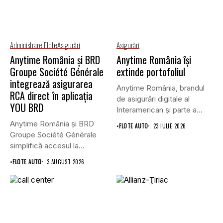
Administrare Flote
Asigurări
Asigurări
Anytime România și BRD
Anytime România își
Groupe Société Générale
extinde portofoliul
integrează asigurarea
Anytime România, brandul
RCA direct în aplicația
de asigurări digitale al
YOU BRD
Interamerican și parte a
Grupului...
Anytime România și BRD
•
FLOTE AUTO
23 IULIE 2026
Groupe Société Générale
simplifică accesul la
asigurările auto...
•
FLOTE AUTO
3 AUGUST 2026