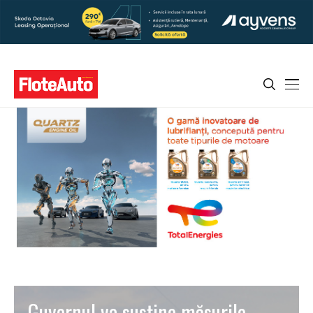
Guvernul va susţine măsurile