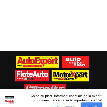
Ca sa nu pierzi informatii esentiale de la experti
in domeniu, accepta sa le impartasim cu tine!
Situl nostru utilizeaza cookies. Ce inseamna
© Flote Auto. Toate drepturile rezervate.
Accept