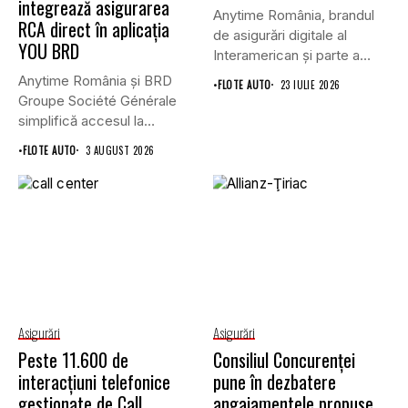
integrează asigurarea
Anytime România, brandul
RCA direct în aplicația
de asigurări digitale al
YOU BRD
Interamerican și parte a
Grupului...
Anytime România și BRD
•
FLOTE AUTO
23 IULIE 2026
Groupe Société Générale
simplifică accesul la
asigurările auto...
•
FLOTE AUTO
3 AUGUST 2026
Asigurări
Asigurări
Peste 11.600 de
Consiliul Concurenţei
interacțiuni telefonice
pune în dezbatere
gestionate de Call
angajamentele propuse