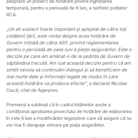
adoptare un proiect de hotărâre privind îngheţarea
temporară, pentru o perioadă de 6 luni, a tarifelor poliţelor
RCA.
„Un alt subiect foarte important şi aşteptat de către toţi
cetăţenii ţării, este vorba despre acea hotărâre de
Guvern iniţiată de către ASF, privind reglementarea
pentru o perioadă de şase luni a pieţei asigurărilor. Este o
decizie pe care am amânat-o de la şedinţa de Guvern de
săptămâna trecută. Am luat această decizie pentru că am
simţit nevoia să continuăm dialogul şi să beneficiem de
mai multe date şi informaţii legate de modul în care
această hotărâre va produce efecte”
, a declarat Nicolae
Ciucă, citat de Agerpres.
Premierul a subliniat că în cadrul întâlnirilor avute a
condiţionat aprobarea proiectului de hotărâre de elaborarea
în cele 6 luni a modificărilor legislative care să asigure că nu
vor mai fi derapaje viitoare pe piaţa asigurărilor.