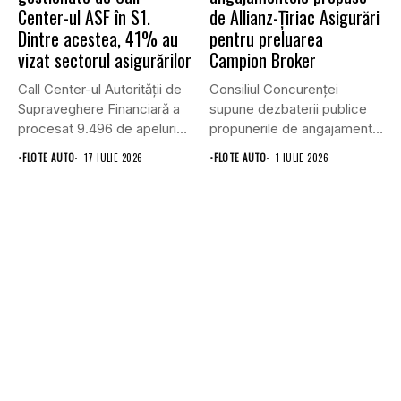
Center-ul ASF în S1.
de Allianz-Ţiriac Asigurări
Dintre acestea, 41% au
pentru preluarea
vizat sectorul asigurărilor
Campion Broker
Call Center-ul Autorității de
Consiliul Concurenţei
Supraveghere Financiară a
supune dezbaterii publice
procesat 9.496 de apeluri
propunerile de angajamente
primite...
formulate de Allianz-Ţiriac
•
FLOTE AUTO
17 IULIE 2026
•
FLOTE AUTO
1 IULIE 2026
Asigurări...