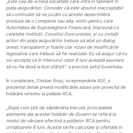
„Este cea de-a treia societate care intră în faliment în
piaţa asigurărilor. Consider că este absolut inacceptabil
să continuăm să ne jucăm cu aceste dezechilibre
produse de o companie sau alta, motiv pentru care
Autoritatea de Supraveghere Financiară, împreună cu
celelalte instituţii, Consiliul Concurenţei, şi cu ceilalţi
actori din piaţa asigurărilor trebuie să aibă un dialog
onest, transparent şi foarte clar vizavi de modificările
legislative care trebuie să fie realizate. Eu vă asigur că nu
voi accepta ca în interiorul celor 6 luni această asumare
să nu fie dusă la bun sfârşit”
, a precizat șeful Guvernului.
În completare, Cristian Roșu, vicepreședinte ASF, a
prezentat detalii privind modificările aduse prin proiectul de
hotărâre referitor la poliţele RCA.
„După cum ştiţi de săptămâna trecută, principalele
elemente ale acestei hotărâri de Guvern se referă la
modul de vânzare efectivă a poliţelor RCA pentru
următoarele 6 luni. Aceste tarife calculate şi ofertate în