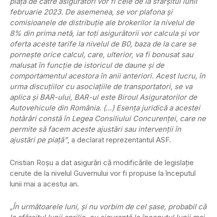
piaţă de către asigurători vor fi cele de la sfârşitul lunii
februarie 2023. De asemenea, se vor plafona şi
comisioanele de distribuţie ale brokerilor la nivelul de
8% din prima netă, iar toţi asigurătorii vor calcula şi vor
oferta aceste tarife la nivelul de B0, baza de la care se
porneşte orice calcul, care, ulterior, va fi bonusat sau
malusat în funcţie de istoricul de daune şi de
comportamentul acestora în anii anteriori. Acest lucru, în
urma discuţiilor cu asociaţiile de transportatori, se va
aplica şi BAR-ului, BAR-ul este Biroul Asiguratorilor de
Autovehicule din România. (…) Esenţa juridică a acestei
hotărâri constă în Legea Consiliului Concurenţei, care ne
permite să facem aceste ajustări sau intervenţii în
ajustări pe piaţă”
, a declarat reprezentantul ASF.
Cristian Roșu a dat asigurări că modificările de legislaţie
cerute de la nivelul Guvernului vor fi propuse la începutul
lunii mai a acestui an.
„În următoarele luni, şi nu vorbim de cel şase, probabil că