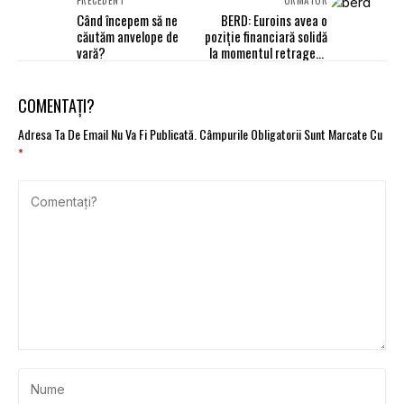
PRECEDENT
URMĂTOR
Când începem să ne
BERD: Euroins avea o
căutăm anvelope de
poziţie financiară solidă
vară?
la momentul retragerii
licenţei
COMENTAȚI?
Adresa Ta De Email Nu Va Fi Publicată.
Câmpurile Obligatorii Sunt Marcate Cu
*