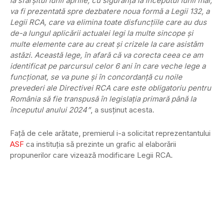
la sfârşitul lunii aprilie, cu siguranţă la începutul lunii mai,
va fi prezentată spre dezbatere noua formă a Legii 132, a
Legii RCA, care va elimina toate disfuncţiile care au dus
de-a lungul aplicării actualei legi la multe sincope şi
multe elemente care au creat şi crizele la care asistăm
astăzi. Această lege, în afară că va corecta ceea ce am
identificat pe parcursul celor 6 ani în care veche lege a
funcţionat, se va pune şi în concordanţă cu noile
prevederi ale Directivei RCA care este obligatoriu pentru
România să fie transpusă în legislaţia primară până la
începutul anului 2024”
, a susţinut acesta.
Faţă de cele arătate, premierul i-a solicitat reprezentantului
ASF
ca instituţia să prezinte un grafic al elaborării
propunerilor care vizează modificare Legii RCA.