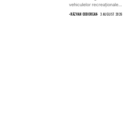
vehiculelor recreaționale
prin lansarea unei versiuni
•
RĂZVAN CODOREAN
3 AUGUST 2026
actualizate...