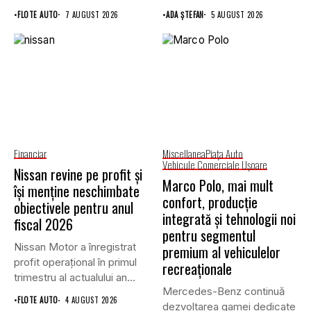
Mijlocii (FNGCIMM)...
•
FLOTE AUTO
7 AUGUST 2026
•
ADA ȘTEFAN
5 AUGUST 2026
Financiar
Miscellanea
Piaţa Auto
Vehicule Comerciale Uşoare
Nissan revine pe profit și
Marco Polo, mai mult
își menține neschimbate
confort, producție
obiectivele pentru anul
integrată și tehnologii noi
fiscal 2026
pentru segmentul
Nissan Motor a înregistrat
premium al vehiculelor
profit operațional în primul
recreaționale
trimestru al actualului an...
Mercedes-Benz continuă
•
FLOTE AUTO
4 AUGUST 2026
dezvoltarea gamei dedicate