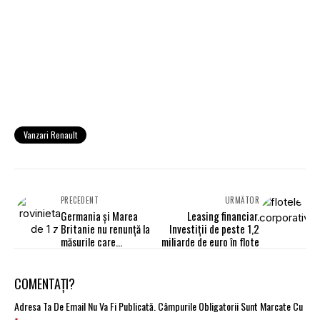
Vanzari Renault
PRECEDENT
URMĂTOR
Germania şi Marea
Leasing financiar.
Britanie nu renunţă la
Investiţii de peste 1,2
măsurile care
miliarde de euro în flote
discriminează şoferii
străini
COMENTAȚI?
Adresa Ta De Email Nu Va Fi Publicată.
Câmpurile Obligatorii Sunt Marcate Cu