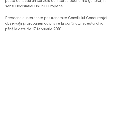
poate constitui un serviciu de interes economic general, în
sensul legislaţiei Uniunii Europene.
Persoanele interesate pot transmite Consiliului Concurenţei
observaţii şi propuneri cu privire la conţinutul acestui ghid
până la data de 17 februarie 2018.