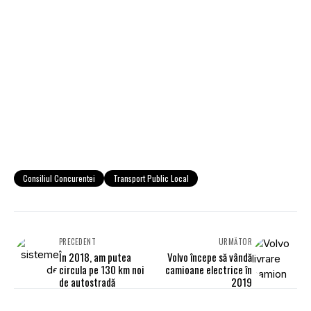
Consiliul Concurentei
Transport Public Local
PRECEDENT
URMĂTOR
În 2018, am putea
Volvo începe să vândă
circula pe 130 km noi
camioane electrice în
de autostradă
2019