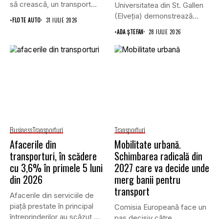
să crească, un transport
Universitatea din St. Gallen
record...
(Elveția) demonstrează...
•
FLOTE AUTO
31 IULIE 2026
•
ADA ȘTEFAN
28 IULIE 2026
Business
Transporturi
Transporturi
Afacerile din
Mobilitate urbană.
transporturi, în scădere
Schimbarea radicală din
cu 3,6% în primele 5 luni
2027 care va decide unde
din 2026
merg banii pentru
transport
Afacerile din serviciile de
piaţă prestate în principal
Comisia Europeană face un
întreprinderilor au scăzut,
pas decisiv către