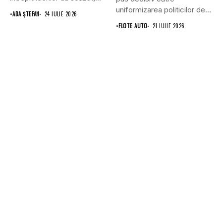
în...
uniformizarea politicilor de
•
ADA ȘTEFAN
24 IULIE 2026
transport prin...
•
FLOTE AUTO
21 IULIE 2026