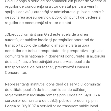
Ghidul conţin o serie de recomandări din punct de vedere al
regulilor de concurenţă şi ajutor de stat pentru a veni în
sprijinul activităţii autorităţilor administraţiei publice locale în
gestionarea acesui serviciu public din punct de vedere al
regulilor de concurenţă şi ajutor de stat
„Obiectivul urmărit prin Ghid este acela de a oferi
autorităţilor publice locale şi potenţialilor operatori de
transport public de călători o imagine clară asupra
condiţiilor ce trebuie respectate, din perspectiva legislaţiei
comunitare şi naţionale în domeniul concurenţei şi ajutorului
de stat, în cazul încredinţării unui serviciu public de
transport local de persoane”, precizează Consiliul
Concurenţei.
Reprezentanţii instituţiei consideră că serviciul comunitar
de utilitate publică de transport local de călători,
reglementat în legislaţia română prin Legea nr. 51/2006 a
serviciilor comunitare de utilităţi publice, precum şi prin
Legea nr. 92/2007 a serviciilor de transport public local