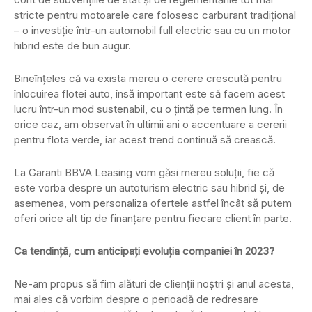
stricte pentru motoarele care folosesc carburant tradițional
– o investiție într-un automobil full electric sau cu un motor
hibrid este de bun augur.
Bineînțeles că va exista mereu o cerere crescută pentru
înlocuirea flotei auto, însă important este să facem acest
lucru într-un mod sustenabil, cu o țintă pe termen lung. În
orice caz, am observat în ultimii ani o accentuare a cererii
pentru flota verde, iar acest trend continuă să crească.
La Garanti BBVA Leasing vom găsi mereu soluții, fie că
este vorba despre un autoturism electric sau hibrid și, de
asemenea, vom personaliza ofertele astfel încât să putem
oferi orice alt tip de finanțare pentru fiecare client în parte.
Ca tendință, cum anticipați evoluția companiei în 2023?
Ne-am propus să fim alături de clienții noștri și anul acesta,
mai ales că vorbim despre o perioadă de redresare