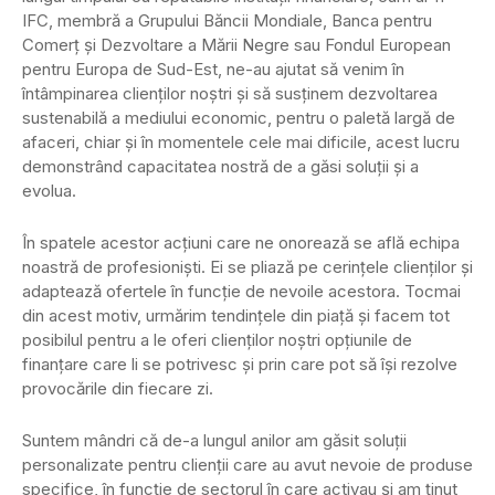
IFC, membră a Grupului Băncii Mondiale, Banca pentru
Comerț și Dezvoltare a Mării Negre sau Fondul European
pentru Europa de Sud-Est, ne-au ajutat să venim în
întâmpinarea clienților noștri și să susținem dezvoltarea
sustenabilă a mediului economic, pentru o paletă largă de
afaceri, chiar și în momentele cele mai dificile, acest lucru
demonstrând capacitatea nostră de a găsi soluții și a
evolua.
În spatele acestor acțiuni care ne onorează se află echipa
noastră de profesioniști. Ei se pliază pe cerințele clienților și
adaptează ofertele în funcție de nevoile acestora. Tocmai
din acest motiv, urmărim tendințele din piață și facem tot
posibilul pentru a le oferi clienților noștri opțiunile de
finanțare care li se potrivesc și prin care pot să își rezolve
provocările din fiecare zi.
Suntem mândri că de-a lungul anilor am găsit soluții
personalizate pentru clienții care au avut nevoie de produse
specifice, în funcție de sectorul în care activau și am ținut