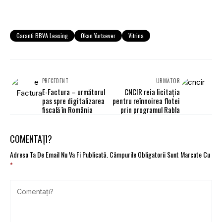
Garanti BBVA Leasing
Okan Yurtsever
Vitrina
PRECEDENT
URMĂTOR
E-Factura – următorul
CNCIR reia licitația
pas spre digitalizarea
pentru reînnoirea flotei
fiscală în România
prin programul Rabla
COMENTAȚI?
Adresa Ta De Email Nu Va Fi Publicată.
Câmpurile Obligatorii Sunt Marcate Cu
*