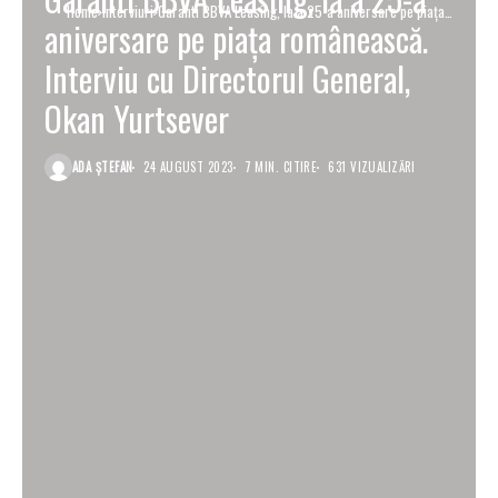
Home
Interviuri
Garanti BBVA Leasing, la a 25-a aniversare pe piața
aniversare pe piața românească.
românească. Interviu cu Directorul General, Okan
Yurtsever
Interviu cu Directorul General,
Okan Yurtsever
ADA ȘTEFAN
24 AUGUST 2023
7 MIN. CITIRE
631 VIZUALIZĂRI