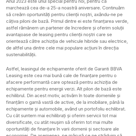
Anul 2023 este unul special pentru noi, pentru că
marchează cea de-a 25-a noastră aniversare. Continuăm
să creăm oportunități pentru clienții noștri, axȃndu-ne pe
câțiva piloni de bază. Primul dintre ei este finanțarea verde,
astfel rămânem un partener de încredere și oferim soluții
avantajoase de leasing pentru clienții noștri care se
orientează către achiziția de vehicule hibride sau electrice,
de altfel una dintre cele mai populare acțiuni în direcția
sustenabilității.
Astfel, leasingul de echipamente oferit de Garanti BBVA
Leasing este cea mai bună cale de finanțare pentru o
afacere performantă care optează pentru achiziția de
echipamente pentru energii verzi. Alt pilon de bază este
echilibrul. Din acest motiv, activăm în toate domeniile și
finanțăm o gamă vastă de active, de la imobiliare, până la
echipamente și automobile, avȃnd un portofoliu echilibrat.
Cu cât suntem mai echilibrați și oferim servicii tot mai
diversificate, cu atât reușim să oferim tot mai multe
oportunități de finanțare în varii domenii și sectoare ale
economiei. De asemenea, pe măsură ce ne străduim să