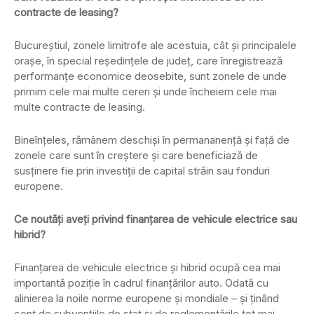
contracte de leasing?
Bucureștiul, zonele limitrofe ale acestuia, cât și principalele
orașe, în special reședințele de județ, care înregistrează
performanțe economice deosebite, sunt zonele de unde
primim cele mai multe cereri și unde încheiem cele mai
multe contracte de leasing.
Bineînțeles, rămânem deschiși în permananență și față de
zonele care sunt în creștere și care beneficiază de
susținere fie prin investiții de capital străin sau fonduri
europene.
Ce noutăți aveți privind finanțarea de vehicule electrice sau
hibrid?
Finanțarea de vehicule electrice și hibrid ocupă cea mai
importantă poziție în cadrul finanțărilor auto. Odată cu
alinierea la noile norme europene și mondiale – și ținând
cont de subvențiile de stat și de reglementările tot mai