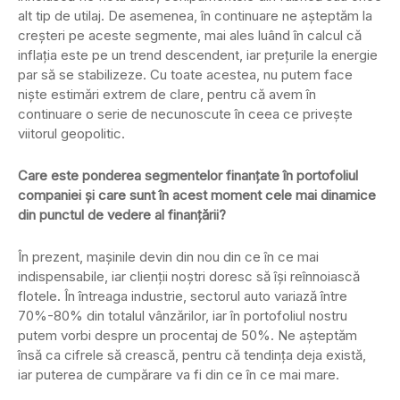
alt tip de utilaj. De asemenea, în continuare ne așteptăm la
creșteri pe aceste segmente, mai ales luând în calcul că
inflația este pe un trend descendent, iar prețurile la energie
par să se stabilizeze. Cu toate acestea, nu putem face
niște estimări extrem de clare, pentru că avem în
continuare o serie de necunoscute în ceea ce privește
viitorul geopolitic.
Care este ponderea segmentelor finanţate în portofoliul
companiei şi care sunt în acest moment cele mai dinamice
din punctul de vedere al finanţării?
În prezent, mașinile devin din nou din ce în ce mai
indispensabile, iar clienţii noștri doresc să îşi reînnoiască
flotele. În întreaga industrie, sectorul auto variază între
70%-80% din totalul vânzărilor, iar în portofoliul nostru
putem vorbi despre un procentaj de 50%. Ne așteptăm
însă ca cifrele să crească, pentru că tendința deja există,
iar puterea de cumpărare va fi din ce în ce mai mare.