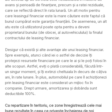
avans și perioadă de finanțare, precum și a ratei reziduale,
care se reflectă direct în rata lunară. Un alt motiv pentru
care leasingul financiar este la mare căutare este faptul că
bunul cumpărat este garanția finanțării. De asemenea, un alt
atu este că utilizatorul poate opta pentru a deveni
proprietarul bunului (de obicei, al autovehiculului) la finalul
contractului de leasing financiar.
Desigur că există și alte avantaje ale unui leasing financiar.
Spre exemplu, atunci când iei o astfel de decizie îți
protejezi resursele financiare pe care le ai și le poți folosi în
alte scopuri. Astfel, eviți o plată considerabilă, făcută într-
un singur moment, și îți extinzi cheltuiala în decurs de câțiva
ani, în rate lunare. În plus, automobilul pe care îl achiziționezi
prin leasing financiar este considerat un mijloc fix în
companie. Drept urmare, amortizarea și dobânda sunt
deductibile 100%.
Ca repartizare în teritoriu, ce zone înregistrează cele mai
bune rezultate în ceea ce privește încheierea de noi