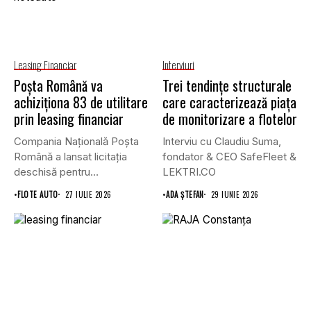
Leasing Financiar
Interviuri
Poșta Română va
Trei tendințe structurale
achiziționa 83 de utilitare
care caracterizează piața
prin leasing financiar
de monitorizare a flotelor
Compania Națională Poșta
Interviu cu Claudiu Suma,
Română a lansat licitația
fondator & CEO SafeFleet &
deschisă pentru
LEKTRI.CO
achiziționarea unui număr...
•
FLOTE AUTO
27 IULIE 2026
•
ADA ȘTEFAN
29 IUNIE 2026