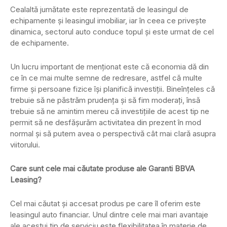
Cealaltă jumătate este reprezentată de leasingul de
echipamente şi leasingul imobiliar, iar în ceea ce privește
dinamica, sectorul auto conduce topul și este urmat de cel
de echipamente.
Un lucru important de menționat este că economia dă din
ce în ce mai multe semne de redresare, astfel că multe
firme și persoane fizice își planifică investiții. Bineînțeles că
trebuie să ne păstrăm prudența și să fim moderați, însă
trebuie să ne amintim mereu că investițiile de acest tip ne
permit să ne desfășurăm activitatea din prezent în mod
normal și să putem avea o perspectivă cât mai clară asupra
viitorului.
Care sunt cele mai căutate produse ale Garanti BBVA
Leasing?
Cel mai căutat și accesat produs pe care îl oferim este
leasingul auto financiar. Unul dintre cele mai mari avantaje
ale acestui tip de serviciu este flexibilitatea în materie de