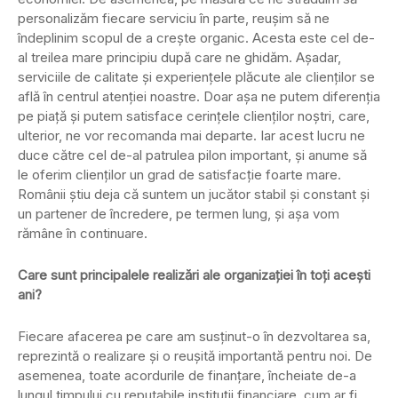
personalizăm fiecare serviciu în parte, reușim să ne
îndeplinim scopul de a crește organic. Acesta este cel de-
al treilea mare principiu după care ne ghidăm. Așadar,
serviciile de calitate și experiențele plăcute ale clienților se
află în centrul atenției noastre. Doar așa ne putem diferenția
pe piață și putem satisface cerințele clienților noștri, care,
ulterior, ne vor recomanda mai departe. Iar acest lucru ne
duce către cel de-al patrulea pilon important, și anume să
le oferim clienților un grad de satisfacție foarte mare.
Românii știu deja că suntem un jucător stabil și constant și
un partener de încredere, pe termen lung, și așa vom
rămâne în continuare.
Care sunt principalele realizări ale organizației în toți acești
ani?
Fiecare afacerea pe care am susținut-o în dezvoltarea sa,
reprezintă o realizare și o reușită importantă pentru noi. De
asemenea, toate acordurile de finanțare, încheiate de-a
lungul timpului cu reputabile instituții financiare, cum ar fi