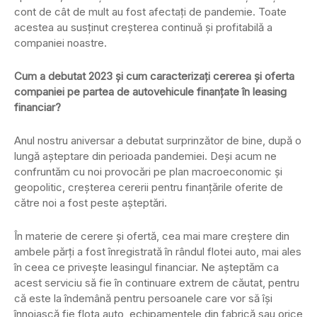
cont de cât de mult au fost afectați de pandemie. Toate
acestea au susținut creșterea continuă și profitabilă a
companiei noastre.
Cum a debutat 2023 și cum caracterizați cererea și oferta
companiei pe partea de autovehicule finanțate în leasing
financiar?
Anul nostru aniversar a debutat surprinzător de bine, după o
lungă așteptare din perioada pandemiei. Deși acum ne
confruntăm cu noi provocări pe plan macroeconomic și
geopolitic, creșterea cererii pentru finanțările oferite de
către noi a fost peste așteptări.
În materie de cerere și ofertă, cea mai mare creștere din
ambele părți a fost înregistrată în rândul flotei auto, mai ales
în ceea ce privește leasingul financiar. Ne așteptăm ca
acest serviciu să fie în continuare extrem de căutat, pentru
că este la îndemână pentru persoanele care vor să își
înnoiască fie flota auto, echipamentele din fabrică sau orice