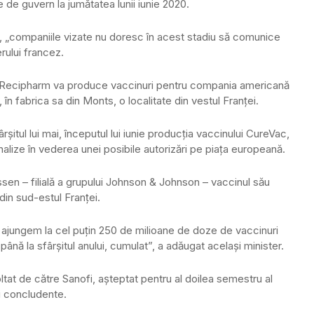
 de guvern la jumătatea lunii iunie 2020.
, „companiile vizate nu doresc în acest stadiu să comunice
erului francez.
 Recipharm va produce vaccinuri pentru compania americană
în fabrica sa din Monts, o localitate din vestul Franţei.
şitul lui mai, începutul lui iunie producţia vaccinului CureVac,
alize în vederea unei posibile autorizări pe piaţa europeană.
en – filială a grupului Johnson & Johnson – vaccinul său
 din sud-estul Franţei.
 ajungem la cel puţin 250 de milioane de doze de vaccinuri
până la sfârşitul anului, cumulat”, a adăugat acelaşi minister.
tat de către Sanofi, aşteptat pentru al doilea semestru al
di concludente.