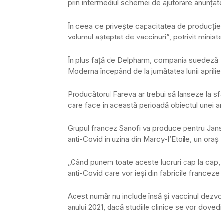
prin intermediul schemei de ajutorare anunţate
În ceea ce priveşte capacitatea de producţie
volumul aşteptat de vaccinuri”, potrivit minist
În plus faţă de Delpharm, compania suedeză
Moderna începând de la jumătatea lunii aprilie, 
Producătorul Fareva ar trebui să lanseze la sfâr
care face în această perioadă obiectul unei an
Grupul francez Sanofi va produce pentru Janss
anti-Covid în uzina din Marcy-l’Etoile, un oraş
„Când punem toate aceste lucruri cap la cap,
anti-Covid care vor ieşi din fabricile franceze 
Acest număr nu include însă şi vaccinul dezvol
anului 2021, dacă studiile clinice se vor dove