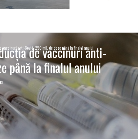
ucția de vaccinuri anti-
vaccinuri anti-Covid. 250 mil. de doze până la finalul anului
e până la finalul anului
RI