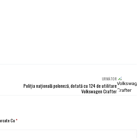
URMĂTOR
Poliția națională poloneză, dotată cu 124 de utilitare
Volkswagen Crafter
Marcate Cu
*