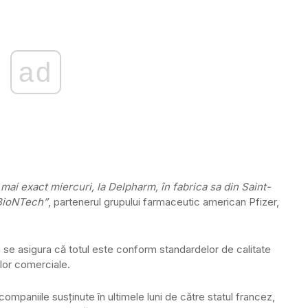
ad
ai exact miercuri, la Delpharm, în fabrica sa din Saint-
BioNTech”
, partenerul grupului farmaceutic american Pfizer,
u a se asigura că totul este conform standardelor de calitate
ilor comerciale.
mpaniile susţinute în ultimele luni de către statul francez,