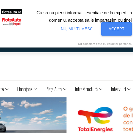
Ca sa nu pierzi informatii esentiale de la experti in
domeniu, accepta sa le impartasim cu tine!
NU, MULTUMESC
ACCEPT
Nu colectam date cu caracter personal.
ote
Finanţare
Piaţa Auto
Infrastructură
Interviuri