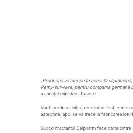
„Producţia va începe în această săptămână, m
Remy-sur-Avre, pentru compania germană 
a anunţat ministerul francez.
Vor fi produse, inițial, doar loturi-test, pentr
aşteptate, apoi se va trece la fabricarea lotur
Subcontractantul Delpharm face parte dintre co