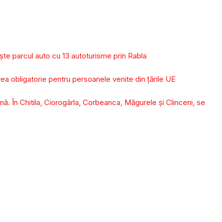
ește parcul auto cu 13 autoturisme prin Rabla
rea obligatorie pentru persoanele venite din ţările UE
nă. În Chitila, Ciorogârla, Corbeanca, Măgurele şi Clinceni, se