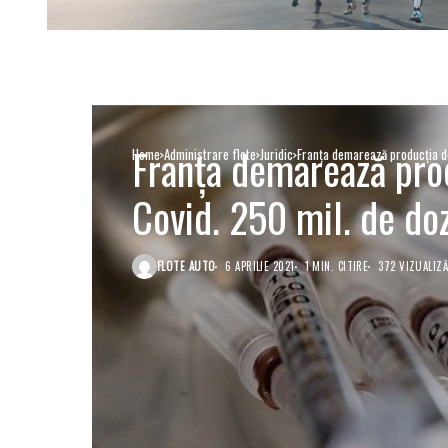
Franța demarează prod
Home
Administrare flote
Juridic
Franța demarează producția de 
Covid. 250 mil. de doz
FLOTE AUTO
6 APRILIE 2021
1 MIN. CITIRE
372 VIZUALIZĂ