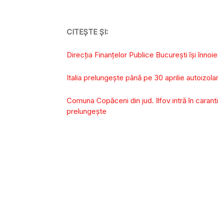
CITEȘTE ȘI:
Direcția Finanțelor Publice București își înnoi
Italia prelungeşte până pe 30 aprilie autoizola
Comuna Copăceni din jud. Ilfov intră în caranti
prelungește