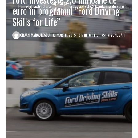
Siguranţă
Home
Infrastructură
Ford investește 2,6 milioane de euro în
euro în programul ”Ford Driving
rutieră
programul ”Ford Driving Skills for Life”
Skills for Life”
ORAAN MARCULESCU
12 MARTIE 2015
3 MIN. CITIRE
451 VIZUALIZĂRI