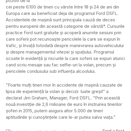
pozitiv de la
cei peste 6.100 de tineri cu vârste între 18 şi 24 de ani din
Europa care au beneficiat deja de programul Ford DSFL.
Accidentele de maşină sunt principala cauză de deces
pentru europenii din această categorie de vârstă*. Cursurile
practice Ford sunt gratuite şi acoperă anumite sesiuni prin
care soferii pot recunoaşte pericolele la care se expun în
trafic, şi învaţă totodată despre manevrarea autovehiculului
şi despre managementul vitezei şi spaţiului. Programul
scoate în evidenţă şi riscurile la care soferii se expun atunci
cand scriu mesaje sau fac selfie-uri la volan, precum şi
pericolele condusului sub influenţa alcoolului.
”Foarte mulţi tineri mor în accidente de maşină cauzate de
lipsa de experienţă la volan şi decizii luate greşit” a
declarat Jim Graham, Manager, Ford DSFL. “Prin această
nouă investiţie de 2,6 milioane de euro în instruirea tinerilor
şoferi in 2015, putem asigura altor 5.000 de tineri
aptitudinile şi cunoştinţele care le-ar putea salva viaţa.”
Ford a fost