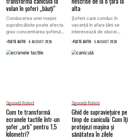
transformă canicula la
nescrise de la o țară la
volan în șoferi „băuți”
alta
Conducerea unei mașini
Șoferii care conduc în
supraîncălzite poate afecta
vacanță în afara țării se
grav concentrarea șoferului
interesează de obicei...
și poate crește...
•
FLOTE AUTO
6 AUGUST 2026
•
FLOTE AUTO
5 AUGUST 2026
Siguranţă Rutieră
Siguranţă Rutieră
Cum te transformă
Ghid de supraviețuire pe
ecranele tactile într-un
timp de caniculă: Cum îți
șofer „orb” pentru 1,5
protejezi mașina și
kilometri?
sănătatea în zilele