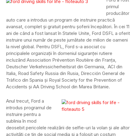
primul
producător
auto care a introdus un program de instruire practică
avansat, complet şi gratuit pentru şoferii începători. În cei 11
ani de când a fost lansat în Statele Unite, Ford DSFL a oferit
instruire unui număr de peste jumătate de milion de oameni
la nivel global. Pentru DSFL, Ford s-a asociat cu
principalele organizaţii în domeniul siguranţei rutiere
incluzând Association Prévention Routière din Franţa,
Deutscher Verkehrssicherheitsrat din Germania, ACI din
Italia, Road Safety Russia din Rusia, Dirección General de
Tràfico din Spania şi Royal Society for the Prevention of
Accidents şi AA Driving School din Marea Britanie.
Anul trecut, Ford a
introdus programul de
instruire pentru a
sublinia în mod
deosebit pericolele realizării de selfie-uri la volan şi ale altor
activităţi ce tin de social media şi a folosit un costum