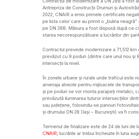
Contractul de modernizare a DN 28B a fost ad
Antrepriza de Construcții Drumuri și Autostr
2022, CNAIR a emis primele certificate negative 
pe lista celor care au primit o „bulina neagră
pe DN 28B. Măsura a fost dispusă după ce cons
starea necorespunzătoare a lucrărilor din șant
Contractul prevede modernizare a 71,512 km d
prevăzut cu 9 poduri (dintre care unul nou și 8 
intersecții la nivel.
În zonele urbane şi rurale unde traficul este 
amenaja alveole pentru mijloacele de transport
şi pe poduri se vor monta parapeţi metalici, ca
prevăzută iluminarea tuturor intersecţiilor di
sau judeţene, folosindu-se panouri fotovoltaic
şi drumului DN 28 (Iaşi – Bucureşti) va fi const
Termenul de finalizare este de 24 de luni de la
CNAIR
, lucrările ar trebui încheiate în luna 