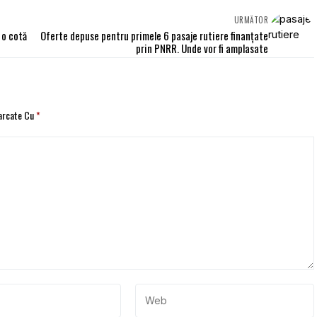
URMĂTOR
 o cotă
Oferte depuse pentru primele 6 pasaje rutiere finanțate
prin PNRR. Unde vor fi amplasate
Marcate Cu
*