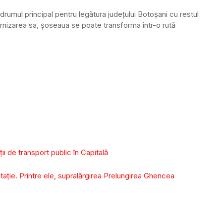
drumul principal pentru legătura judeţului Botoşani cu restul
dernizarea sa, şoseaua se poate transforma într-o rută
ii de transport public în Capitală
itație. Printre ele, supralărgirea Prelungirea Ghencea