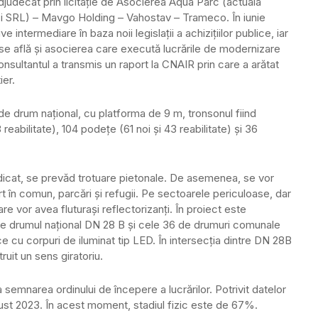
judecat prin licitație de Asocierea Aqua Parc (actuala
ăzi SRL) – Mavgo Holding – Vahostav – Trameco. În iunie
intermediare în baza noii legislații a achizițiilor publice, iar
” se află și asocierea care execută lucrările de modernizare
ultantul a transmis un raport la CNAIR prin care a arătat
ier.
e drum național, cu platforma de 9 m, tronsonul fiind
reabilitate), 104 podețe (61 noi și 43 reabilitate) și 36
ridicat, se prevăd trotuare pietonale. De asemenea, se vor
 în comun, parcări şi refugii. Pe sectoarele periculoase, dar
re vor avea fluturaşi reflectorizanţi. În proiect este
ntre drumul naţional DN 28 B şi cele 36 de drumuri comunale
e cu corpuri de iluminat tip LED. În intersecţia dintre DN 28B
ruit un sens giratoriu.
 semnarea ordinului de începere a lucrărilor. Potrivit datelor
august 2023. În acest moment, stadiul fizic este de 67%.