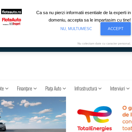
Ca sa nu pierzi informatii esentiale de la experti in
domeniu, accepta sa le impartasim cu tine!
NU, MULTUMESC
ACCEPT
Nu colectam date cu caracter personal.
ote
Finanţare
Piaţa Auto
Infrastructură
Interviuri