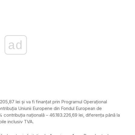
ad
05,87 lei și va fi finanțat prin Programul Operațional
ntribuția Uniunii Europene din Fondul European de
 contribuția națională – 46.183.226,69 lei, diferența până la
bile inclusiv TVA.