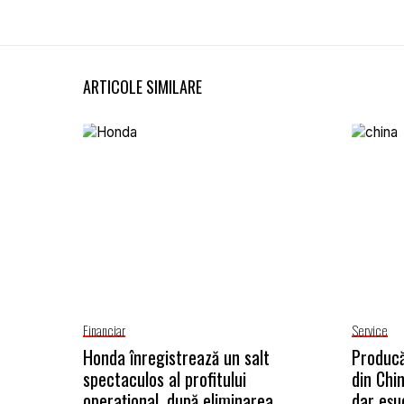
ARTICOLE SIMILARE
Financiar
Service
Honda înregistrează un salt
Producă
spectaculos al profitului
din Chi
operațional, după eliminarea
dar eșu