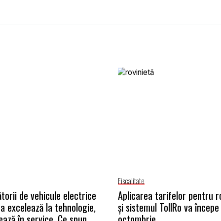
Fiscalitate
torii de vehicule electrice
Aplicarea tarifelor pentru r
na excelează la tehnologie,
și sistemul TollRo va începe 
ează în service. Ce spun
octombrie