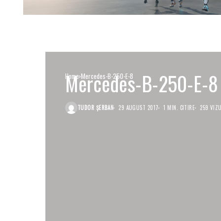
Mercedes-B-250-E-8
Home
Mercedes-B-250-E-8
TUDOR ȘERBAN
29 AUGUST 2017
1 MIN. CITIRE
259 VIZU