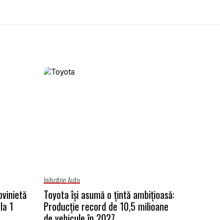
Industrie Auto
ovinietă
Toyota își asumă o țintă ambițioasă:
la 1
Producție record de 10,5 milioane
de vehicule în 2027