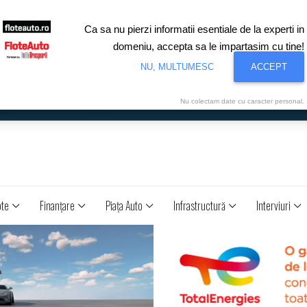
Ca sa nu pierzi informatii esentiale de la experti in
domeniu, accepta sa le impartasim cu tine!
NU, MULTUMESC
ACCEPT
Nu colectam date cu caracter personal.
ote
Finanţare
Piaţa Auto
Infrastructură
Interviuri