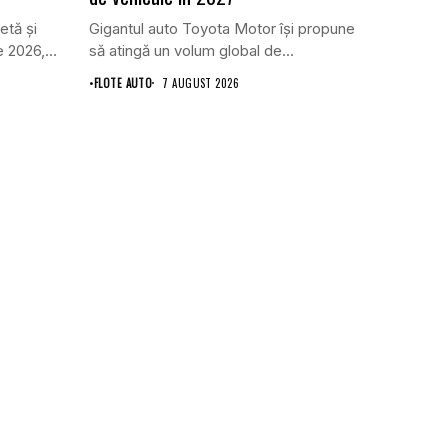
etă și
Gigantul auto Toyota Motor își propune
 2026,...
să atingă un volum global de...
•
FLOTE AUTO
7 AUGUST 2026