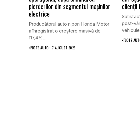
pierderilor din segmentul mașinilor
clienții
electrice
Satisfacț
post-vân
Producătorul auto nipon Honda Motor
vehicule
a înregistrat o creștere masivă de
117,4%...
•
FLOTE AUT
•
FLOTE AUTO
7 AUGUST 2026