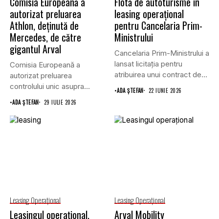
Comisia Europeană a
Flotă de autoturisme în
autorizat preluarea
leasing operațional
Athlon, deținută de
pentru Cancelaria Prim-
Mercedes, de către
Ministrului
gigantul Arval
Cancelaria Prim-Ministrului a
lansat licitația pentru
Comisia Europeană a
atribuirea unui contract de
autorizat preluarea
furnizare a...
controlului unic asupra
•
ADA ȘTEFAN
22 IUNIE 2026
companiei de leasing
•
ADA ȘTEFAN
29 IULIE 2026
Athlon...
Leasing Operaţional
Leasing Operaţional
Leasingul operațional,
Arval Mobility