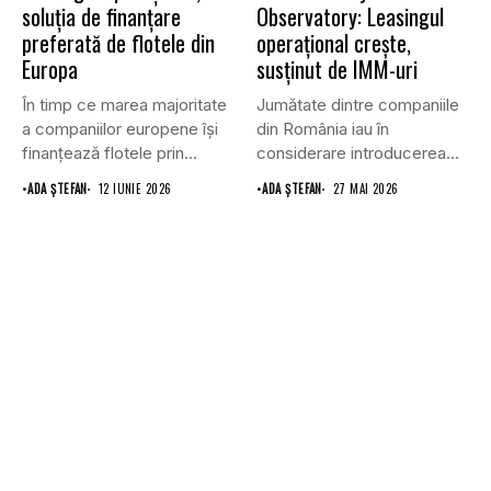
soluția de finanțare
Observatory: Leasingul
preferată de flotele din
operațional crește,
Europa
susținut de IMM-uri
În timp ce marea majoritate
Jumătate dintre companiile
a companiilor europene își
din România iau în
finanțează flotele prin...
considerare introducerea
sau creșterea leasingului...
•
ADA ȘTEFAN
12 IUNIE 2026
•
ADA ȘTEFAN
27 MAI 2026