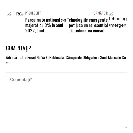
PRECEDENT
URMĂTOR
Parcul auto național s-a
Tehnologiile emergente
majorat cu 3% în anul
pot juca un rol esențial
2022, fiind
în reducerea emisiilor
înmatriculate 9,9
de carbon. Studiu EY
milioane de vehicule
COMENTAȚI?
Adresa Ta De Email Nu Va Fi Publicată.
Câmpurile Obligatorii Sunt Marcate Cu
*